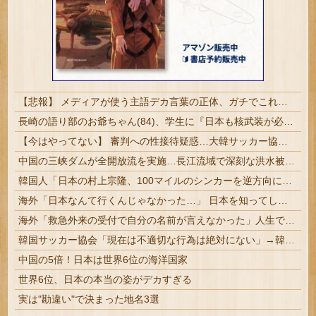
【悲報】 メディアが使う主語デカ言葉の正体、ガチでこれだったｗｗｗｗ
長崎の語り部のお爺ちゃん(84)、学生に『日本も核武装が必要』と言われびっくり
【今はやってない】 審判への性接待疑惑…大韓サッカー協会が声明「現在は一切発生していない」
中国の三峡ダムが全開放流を実施…長江流域で深刻な洪水被害！
韓国人「日本の村上宗隆、100マイルのシンカーを逆方向に・・・2戦連発の26号ソロホームラン」→「羨ましすぎる 韓国はこんな打者がいなのか」「ア...
海外「日本なんて行くんじゃなかった…」 日本を知ってしまったディズニー信者、帰国後『本家』に失望する事態に
海外「救急外来の受付で自分の名前が言えなかった」人生で一番痛かったものを聞いた結果…
韓国サッカー協会「現在は不適切な行為は絶対にない」→韓国人「一番重要なのは2002年なのにそこは言及しないんだなｗｗｗ」「責任逃れが本当にひどい...
中国の5倍！日本は世界6位の海洋国家
世界6位、日本の本当の姿がデカすぎる
実は"勘違い"で決まった地名3選