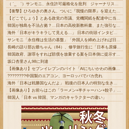
（ ´_ゝ`）サンモニ、永住許可厳格化を批判 ジャーナリスト「永住権は生活の基盤。それを揺るがす」「当事者から、労働力としてだけ求められ住民とは...
【衝撃】ひろゆきの奥さん、ついに『我慢の限界』を迎えた結果・・・・・
【どこでしょう】とある政党の市議、党機関紙を配達中に当て逃げ 乗用車で民家のフェンスに接触するも、手で押し戻し通報せず次の配達先へ その後議会出...
韓国が独島を不法占拠？…日本の高校新教科書、また強引な主張＝韓国の反応
海外「日本がキラキラして見える…」 日本の街頭インタビューに登場した女子高生4人組がエモすぎると話題に
サンモニ「永住権は生活の基盤」「外国人を締め上げれば日本人が生きやすくなる発想間違い」「ヘイト」
長崎の語り部お爺ちゃん（84）、修学旅行生に「日本も原爆を持たないと負ける」と言われびっくり！ 被団協代表（85）も中学生に「核を持たないで日本...
韓国政府、謝罪をすれば賠償を放棄する案を日本側に提示するも拒否される＝韓国の反応
坂口杏里さん98に到達
【画像あり】セブンイレブンのバイト「AIにちいかわの画像を食わせてっと………できた！」
????????中国製のエアコン、ヨーロッパでバカ売れ
海外「日本は戦勝国なんだよ」 戦後の日本人の特別な生き様に各国から称賛の声
【画像あり】お前らはこの「ラーメン+半チャーハン+餃子」にいくら払える？ｗｗｗｗｗ
韓国人「日本 vs 韓国、マンガのキャラクターの違い」