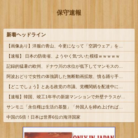
保守速報
新着ヘッドライン
【画像あり】洋服の青山、今更になって「空調ウェア」を発売ｗｗｗｗｗ
【速報】 日本の防衛省、ようやく気づいた模様ｗｗｗｗｗ
記録的猛暑の欧州、ドナウ川の水位が低下してマンモスの骨や沈没したドイツ軍の戦艦が出現
阿波おどりで女性の体強調した無断動画拡散、憤る踊り手「悲しいし気持ち悪い」…悪質なケースは警察への相談検討
【どこでしょう】とある政党の市議、党機関紙を配達中に当て逃げ 乗用車で民家のフェンスに接触するも、手で押し戻し通報せず次の配達先へ その後議会出...
【速報】韓国、竣工1年半の新築マンションで外壁テラスが落下という信じられない後進国建築を披露
サンモニ「永住権は生活の基盤」「外国人を締め上げれば日本人が生きやすくなる発想間違い」「ヘイト」
中国の5倍！日本は世界6位の海洋国家