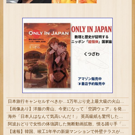
日本旅行キャンセルすべきか…1万年ぶり史上最大級の火山の兆し＝韓国の反応
【画像あり】洋服の青山、今更になって「空調ウェア」を発売ｗｗｗｗｗ
海外「日本人はなんて気高いんだ！」 英高級紙も驚愕した極限の中の日本人の姿に世界が衝撃
阿波おどりで女性の体強調した無断動画拡散、憤る踊り手「悲しいし気持ち悪い」…悪質なケースは警察への相談検討
【速報】韓国、竣工1年半の新築マンションで外壁テラスが落下という信じられない後進国建築を披露