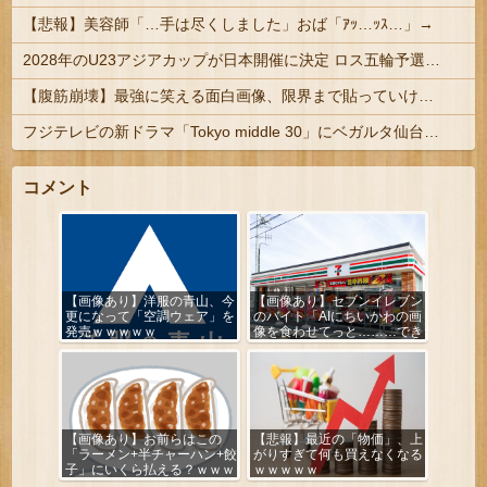
【悲報】美容師「…手は尽くしました」おば「ｱｯ…ｯｽ…」→
2028年のU23アジアカップが日本開催に決定 ロス五輪予選を兼ねた大会
【腹筋崩壊】最強に笑える面白画像、限界まで貼っていけｗｗｗ
フジテレビの新ドラマ「Tokyo middle 30」にベガルタ仙台っぽいネタが登場
コメント
【画像あり】洋服の青山、今
【画像あり】セブンイレブン
更になって「空調ウェア」を
のバイト「AIにちいかわの画
発売ｗｗｗｗｗ
像を食わせてっと………でき
た！」
【画像あり】お前らはこの
【悲報】最近の「物価」、上
「ラーメン+半チャーハン+餃
がりすぎて何も買えなくなる
子」にいくら払える？ｗｗｗ
ｗｗｗｗｗ
ｗｗ