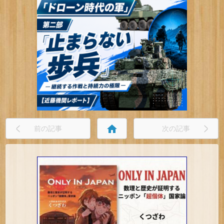
home
前の記事
次の記事