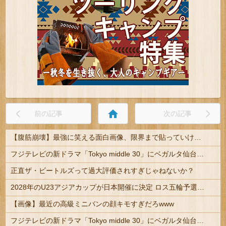
home
前の記事
次の記事
【腹筋崩壊】最強に笑える面白画像、限界まで貼っていけｗｗｗ
フジテレビの新ドラマ「Tokyo middle 30」にベガルタ仙台っぽいネタが登場
正直ザ・ビートルズって過大評価されすぎじゃねないか？
2028年のU23アジアカップが日本開催に決定 ロス五輪予選を兼ねた大会
【画像】最近の高級ミニバンの顔キモすぎだろwww
フジテレビの新ドラマ「Tokyo middle 30」にベガルタ仙台っぽいネタが登場