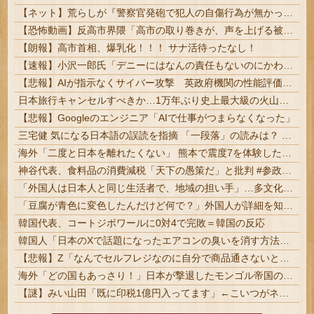
【ネット】荒らしが『警察官発砲で犯人の自傷行為が無かったことにされた』記事に「難癖な記事」とイチャモン→自傷行為の動画が拡散してマスゴミの偏向報...
【恐怖動画】反高市界隈「高市の取り巻きが、声を上げる被災地のおばちゃんに詰め寄ってるぅ！」→よく聞くと何やらヤバいことを言っていると話題に…
【朗報】高市首相、爆乳化！！！ サナ活待ったなし！
【速報】小沢一郎氏「デニーにはなんの責任もないのにかわいそう、不幸なこと利用し悪宣伝する人にしっかり対応を」
【悲報】AIが指示なくサイバー攻撃 英政府機関の性能評価試験
日本旅行キャンセルすべきか…1万年ぶり史上最大級の火山の兆し＝韓国の反応
【悲報】Googleのエンジニア「AIで仕事がつまらなくなった」
三宅健 気になる日本語の誤読を指摘 「一段落」の読みは？ 「使い方間違ってるんだよなとか」 #元V6 | ここ数年で、「一生」の意味と使われ方が急激に変わったよな
海外「二度と日本を離れたくない」 熊本で震度7を体験したドイツ人が語る日本の強さに感動の声
神谷代表、食料品の消費減税「天下の愚策だ」と批判 #参政党 | 参政党もこの程度なんだよ
「外国人は日本人と同じ生活者で、地域の担い手」…多文化共生実現への提言、全国知事会が政府に提出
「豆腐が青色に変色したんだけど何で？」外国人が詳細を知りたがった日本のモノ特集
韓国代表、コートジボワールに0対4で完敗＝韓国の反応
韓国人「日本のXで話題になったエアコンの臭いを消す方法をご覧ください」→「これマジ？」
【悲報】Z「なんでセルフレジなのに自分で商品通さないといけないんだ」
海外「どの国もあっさり！」日本が撃退したモンゴル帝国の本当の恐ろしさに海外が大騒ぎ
【謎】みい山田「既に印税1億円入ってます」←こいつがネットの叩き程度にムキになる理由