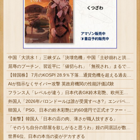
中国「大洪水！」三峡ダム「決壊危機」中国「土砂崩れと洪水被害の対策強化！」中国政府「三峡ダム周辺を重点強化」中国ダム「決壊」中国「現場封鎖！（空撮削除」→
屈辱のプーチン、習近平に「値切られ」「無視され」まるで主従関係…ロシアが中国の属国になりつつある！
【韓国株】 7月のKOSPI 28.9％下落…通貨危機を超える過去最大の下げ幅
AIが指示なくサイバー攻撃 英政府機関の性能評価試験
フランス人「レベルが違う」日本代表GK鈴木彩艶、欧州王者PSG移籍間近に!?超絶プレー集を見た現地サポの本音がこれ！(動画あり)【海外の反応】
外国人「2026年バロンドールは誰が受賞すべき?」エンバペ、今季無冠でも初受賞か!?海外ファンが考える本命とは!?【海外の反応】
韓国人「PSG、日本の鈴木彩艶に約60億円で正式オファー・・・」→「あいつがそれほどなのか（ﾌﾞﾙﾌﾞﾙ）」「レギュラーとして出れるとは思わない...
【衝撃】韓国人「日本の店の肉、薄さが職人技すぎる」
「そのうち自分の部屋を欲しがると思うわ」姪の同居話が数分で3か月に伸びた話
世界6位、日本の本当の姿がデカすぎる