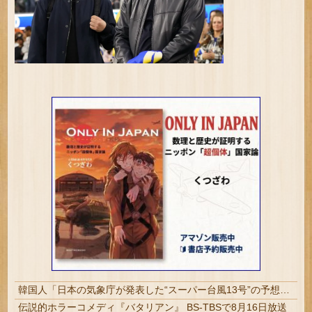
韓国人「日本の気象庁が発表した“スーパー台風13号”の予想進路をご覧ください・・・」→「これ韓国は完全に直撃なんだけど」「信じませんｗｗｗ」
伝説的ホラーコメディ『バタリアン』 BS-TBSで8月16日放送