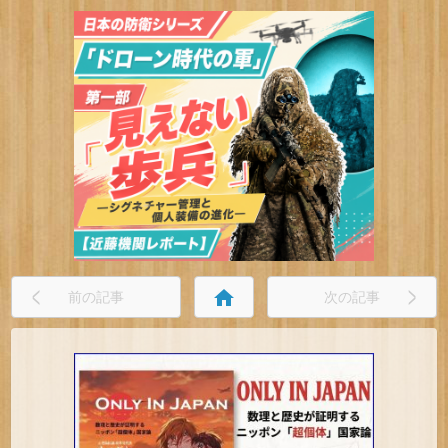
home
前の記事
次の記事