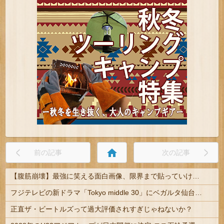
home
前の記事
次の記事
【腹筋崩壊】最強に笑える面白画像、限界まで貼っていけｗｗｗ
フジテレビの新ドラマ「Tokyo middle 30」にベガルタ仙台っぽいネタが登場
正直ザ・ビートルズって過大評価されすぎじゃねないか？