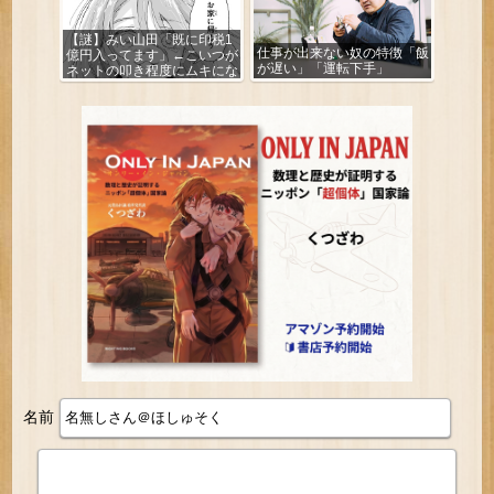
【謎】みい山田「既に印税1
仕事が出来ない奴の特徴「飯
億円入ってます」←こいつが
が遅い」「運転下手」
ネットの叩き程度にムキにな
る理由
名前