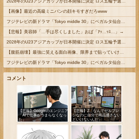
2028年のU23アジアカップが日本開催に決定 ロス五輪予選を兼ねた大会
【画像】最近の高級ミニバンの顔キモすぎだろwww
フジテレビの新ドラマ「Tokyo middle 30」にベガルタ仙台っぽいネタが登場
【悲報】美容師「…手は尽くしました」おば「ｱｯ…ｯｽ…」→
2028年のU23アジアカップが日本開催に決定 ロス五輪予選を兼ねた大会
【腹筋崩壊】最強に笑える面白画像、限界まで貼っていけｗｗｗ
フジテレビの新ドラマ「Tokyo middle 30」にベガルタ仙台っぽいネタが登場
コメント
【悲報】Googleのエンジニア
【悲報】Z「なんでセルフレ
「AIで仕事がつまらなくなっ
ジなのに自分で商品通さない
た」
といけないんだ」