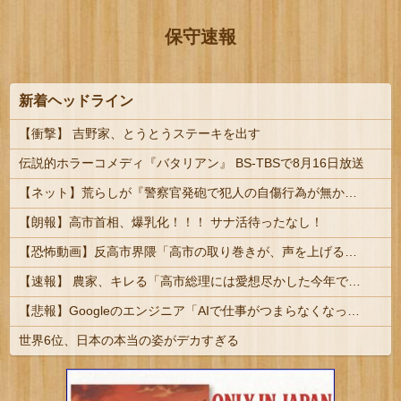
保守速報
新着ヘッドライン
【衝撃】 吉野家、とうとうステーキを出す
伝説的ホラーコメディ『バタリアン』 BS-TBSで8月16日放送
【ネット】荒らしが『警察官発砲で犯人の自傷行為が無かったことにされた』記事に「難癖な記事」とイチャモン→自傷行為の動画が拡散してマスゴミの偏向報...
【朗報】高市首相、爆乳化！！！ サナ活待ったなし！
【恐怖動画】反高市界隈「高市の取り巻きが、声を上げる被災地のおばちゃんに詰め寄ってるぅ！」→よく聞くと何やらヤバいことを言っていると話題に…
【速報】 農家、キレる「高市総理には愛想尽かした今年でやめるぞ」コメ売値は生産原価の半分以下、肥料代や燃料代は高騰
【悲報】Googleのエンジニア「AIで仕事がつまらなくなった」
世界6位、日本の本当の姿がデカすぎる