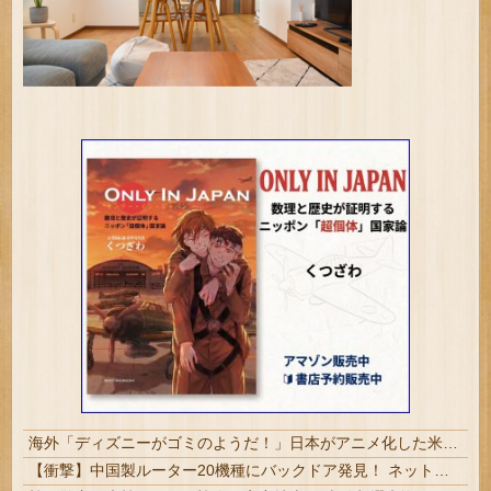
海外「ディズニーがゴミのようだ！」日本がアニメ化した米人気SF作品に絶賛の声が殺到中
【衝撃】中国製ルーター20機種にバックドア発見！ ネットに繋ぐだけで35秒ごとに中国のサーバーと通信