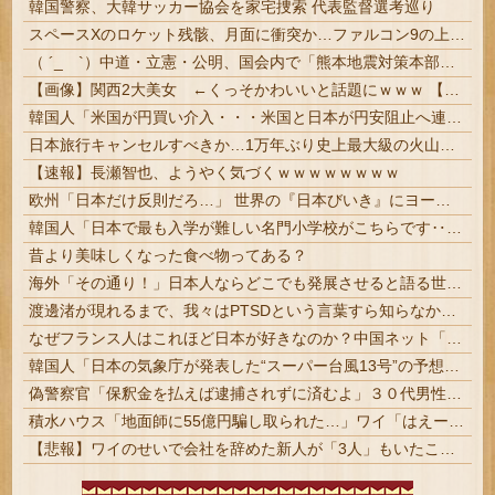
韓国警察、大韓サッカー協会を家宅捜索 代表監督選考巡り
スペースXのロケット残骸、月面に衝突か…ファルコン9の上段！
（ ´_ゝ`）中道・立憲・公明、国会内で「熊本地震対策本部会議」各省庁からヒアリング・現地から意見聴取「パーティション、人手、宿泊施設の不足や、...
【画像】関西2大美女 ←くっそかわいいと話題にｗｗｗ 【Pickup06072011】
韓国人「米国が円買い介入・・・米国と日本が円安阻止へ連携」→「日本にはめっちゃ気を遣ってあげるねｗ」「ウォンも救ってくれ・・・」
日本旅行キャンセルすべきか…1万年ぶり史上最大級の火山の兆し＝韓国の反応
【速報】長瀬智也、ようやく気づくｗｗｗｗｗｗｗｗ
欧州「日本だけ反則だろ…」 世界の『日本びいき』にヨーロッパ全土から不満の声
韓国人「日本で最も入学が難しい名門小学校がこちらです‥」→「エリート人生が確定する超難関ルート‥」
昔より美味しくなった食べ物ってある？
海外「その通り！」日本人ならどこでも発展させると語る世界的大富豪に海外が大騒ぎ
渡邊渚が現れるまで、我々はPTSDという言葉すら知らなかったという事実
なぜフランス人はこれほど日本が好きなのか？中国ネット「中国人も日本が好き」 | ネトウヨはネットのデマを信じ込んで中国を反日だと思ってる
韓国人「日本の気象庁が発表した“スーパー台風13号”の予想進路をご覧ください・・・」→「これ韓国は完全に直撃なんだけど」「信じませんｗｗｗ」
偽警察官「保釈金を払えば逮捕されずに済むよ」３０代男性が1342万円だまし取られる
積水ハウス「地面師に55億円騙し取られた…」ワイ「はえーかわいそう…会社滅茶苦茶やろなぁ」
【悲報】ワイのせいで会社を辞めた新人が「3人」もいたことが発覚ｗｗｗｗｗ