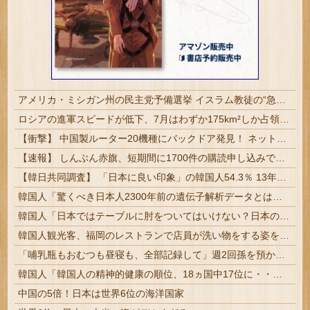
アメリカ・ミシガン州の民主党予備選挙 イスラム教徒の“急進左派”候補が勝利確実に⋯トランプ氏は批判
ロシアの進軍スピードが低下、7月はわずか175km²しか占領できず！
【衝撃】 中国製ルーター20機種にバックドア発見！ ネットに繋ぐだけで35秒ごとに中国のサーバーと通信
【速報】 しんぶん赤旗、短期間に1700件の購読申し込みで嬉し泣き→「うそでーす」虚偽申し込みと判明→ 共産党が刑事告訴「厳重な処罰を求める」
【韓日共同調査】 「日本に良い印象」の韓国人54.3％ 13年以降で最高に 日本人の韓国好感度は35.3％
韓国人「驚くべき日本人2300年前の遺伝子解析データとは？」→「初期日本人のルーツと知られざる移動の歴史に言葉を失う‥」
韓国人「日本ではテーブルに肘をついてはいけない？日本の食事マナーが想像以上に厳格すぎて韓国人が衝撃！」→「これが日本の食事マナーか？‥」
韓国人観光客、福岡のレストランで店員が洗い物をする姿を勝手に撮影するばかりか、日本は不潔な国みたいにSNSで拡散！
「哺乳瓶もおむつも昼寝も、全部記録して」週2回孫を預かる祖父母に出された条件とは
韓国人「韓国人の精神的健康の順位、18ヵ国中17位に・・・」→「日本に勝った！！！！！」
中国の5倍！日本は世界6位の海洋国家