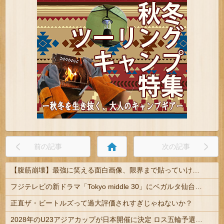
home
前の記事
次の記事
【腹筋崩壊】最強に笑える面白画像、限界まで貼っていけｗｗｗ
フジテレビの新ドラマ「Tokyo middle 30」にベガルタ仙台っぽいネタが登場
正直ザ・ビートルズって過大評価されすぎじゃねないか？
2028年のU23アジアカップが日本開催に決定 ロス五輪予選を兼ねた大会