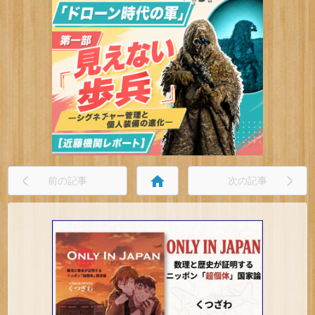
home
前の記事
次の記事