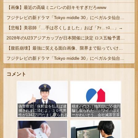
【画像】最近の高級ミニバンの顔キモすぎだろwww
フジテレビの新ドラマ「Tokyo middle 30」にベガルタ仙台っぽいネタが登場
【悲報】美容師「…手は尽くしました」おば「ｱｯ…ｯｽ…」→
2028年のU23アジアカップが日本開催に決定 ロス五輪予選を兼ねた大会
【腹筋崩壊】最強に笑える面白画像、限界まで貼っていけｗｗｗ
フジテレビの新ドラマ「Tokyo middle 30」にベガルタ仙台っぽいネタが登場
コメント
偽警察官「保釈金を払えば逮
積水ハウス「地面師に55億円
捕されずに済むよ」３０代男
騙し取られた…」ワイ「はえ
性が1342万円だまし取られる
ーかわいそう…会社滅茶苦茶
やろなぁ」