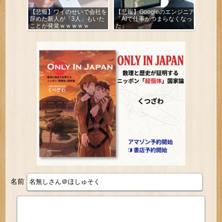
【悲報】ワイのせいで会社を
【悲報】Googleのエンジニア
辞めた新人が「3人」もいた
「AIで仕事がつまらなくなっ
ことが発覚ｗｗｗｗｗ
た」
名前