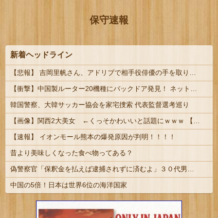
保守速報
新着ヘッドライン
【悲報】 吉岡里帆さん、アドリブで相手役俳優の手を取りお胸に押し当てる（画像あり）
【衝撃】中国製ルーター20機種にバックドア発見！ ネットに繋ぐだけで35秒ごとに中国のサーバーと通信
韓国警察、大韓サッカー協会を家宅捜索 代表監督選考巡り
【画像】関西2大美女 ←くっそかわいいと話題にｗｗｗ 【Pickup06072011】
【速報】 イオンモール熊本の爆発原因が判明！！！！
昔より美味しくなった食べ物ってある？
偽警察官「保釈金を払えば逮捕されずに済むよ」３０代男性が1342万円だまし取られる
中国の5倍！日本は世界6位の海洋国家