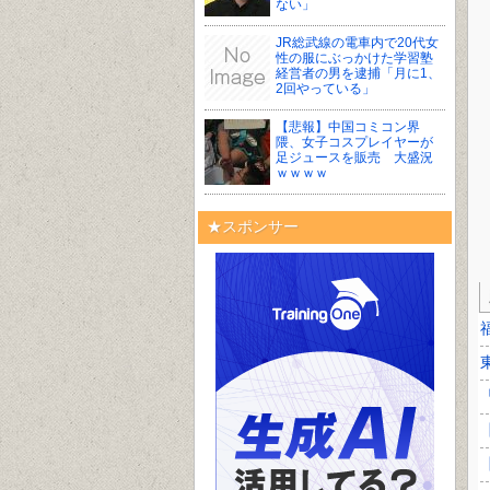
ない」
JR総武線の電車内で20代女
性の服にぶっかけた学習塾
経営者の男を逮捕「月に1、
2回やっている」
【悲報】中国コミコン界
隈、女子コスプレイヤーが
足ジュースを販売 大盛況
ｗｗｗｗ
★スポンサー