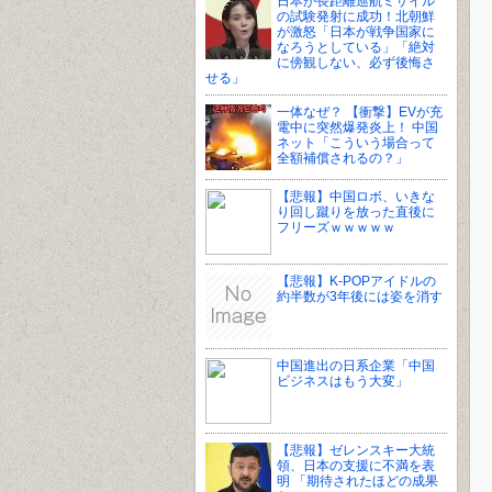
日本が長距離巡航ミサイル
の試験発射に成功！北朝鮮
が激怒「日本が戦争国家に
なろうとしている」「絶対
に傍観しない、必ず後悔さ
せる」
一体なぜ？ 【衝撃】EVが充
電中に突然爆発炎上！ 中国
ネット「こういう場合って
全額補償されるの？」
【悲報】中国ロボ、いきな
り回し蹴りを放った直後に
フリーズｗｗｗｗｗ
【悲報】K-POPアイドルの
約半数が3年後には姿を消す
中国進出の日系企業「中国
ビジネスはもう大変」
【悲報】ゼレンスキー大統
領、日本の支援に不満を表
明 「期待されたほどの成果