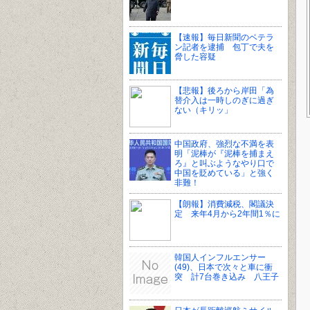
【速報】毎日新聞のベテラ
ン記者を逮捕 包丁で夫を
脅した容疑
【悲報】後ろから岸田「為
替介入は一時しのぎに過ぎ
ない（キリッ」
中国政府、強烈な不満を表
明「泥棒が『泥棒を捕まえ
ろ』と叫ぶようなやり口で
中国を貶めている」と強く
非難！
【朗報】消費減税、閣議決
定 来年4月から2年間1％に
韓国人インフルエンサー
(49)、日本で次々と車に衝
突 計7台巻き込み 八王子