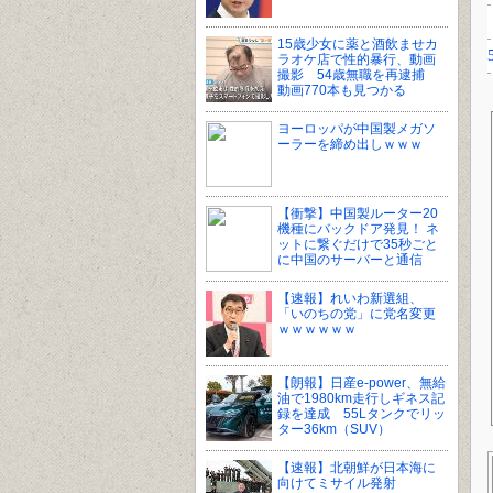
15歳少女に薬と酒飲ませカ
ラオケ店で性的暴行、動画
撮影 54歳無職を再逮捕
動画770本も見つかる
ヨーロッパが中国製メガソ
ーラーを締め出しｗｗｗ
【衝撃】中国製ルーター20
機種にバックドア発見！ ネ
ットに繋ぐだけで35秒ごと
に中国のサーバーと通信
【速報】れいわ新選組、
「いのちの党」に党名変更
ｗｗｗｗｗｗ
【朗報】日産e-power、無給
油で1980km走行しギネス記
録を達成 55Lタンクでリッ
ター36km（SUV）
【速報】北朝鮮が日本海に
向けてミサイル発射