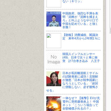
ない（キリッ」
中国政府、強烈な不満を表
明「泥棒が『泥棒を捕まえ
ろ』と叫ぶようなやり口で
中国を貶めている」と強く
非難！
【朗報】消費減税、閣議決
定 来年4月から2年間1％に
韓国人インフルエンサー
(49)、日本で次々と車に衝
突 計7台巻き込み 八王子
日本が長距離巡航ミサイル
の試験発射に成功！北朝鮮
が激怒「日本が戦争国家に
なろうとしている」「絶対
に傍観しない、必ず後悔さ
せる」
一体なぜ？ 【衝撃】EVが充
電中に突然爆発炎上！ 中国
ネット「こういう場合って
全額補償されるの？」