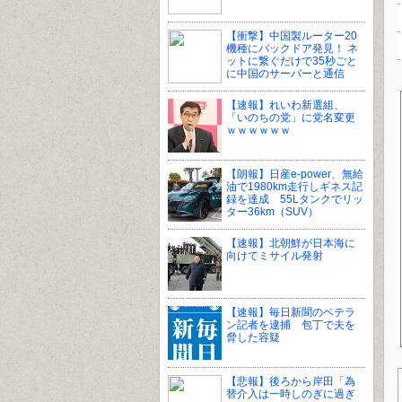
【衝撃】中国製ルーター20
機種にバックドア発見！ ネ
ットに繋ぐだけで35秒ごと
に中国のサーバーと通信
【速報】れいわ新選組、
「いのちの党」に党名変更
ｗｗｗｗｗｗ
【朗報】日産e-power、無給
油で1980km走行しギネス記
録を達成 55Lタンクでリッ
ター36km（SUV）
【速報】北朝鮮が日本海に
向けてミサイル発射
【速報】毎日新聞のベテラ
ン記者を逮捕 包丁で夫を
脅した容疑
【悲報】後ろから岸田「為
替介入は一時しのぎに過ぎ