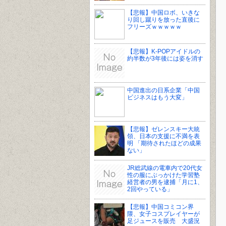
【悲報】中国ロボ、いきな
り回し蹴りを放った直後に
フリーズｗｗｗｗｗ
【悲報】K-POPアイドルの
約半数が3年後には姿を消す
中国進出の日系企業「中国
ビジネスはもう大変」
【悲報】ゼレンスキー大統
領、日本の支援に不満を表
明 「期待されたほどの成果
ない」
JR総武線の電車内で20代女
性の服にぶっかけた学習塾
経営者の男を逮捕「月に1、
2回やっている」
【悲報】中国コミコン界
隈、女子コスプレイヤーが
足ジュースを販売 大盛況