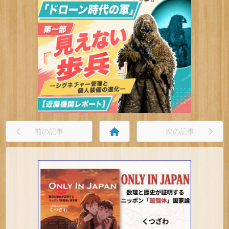
home
前の記事
次の記事