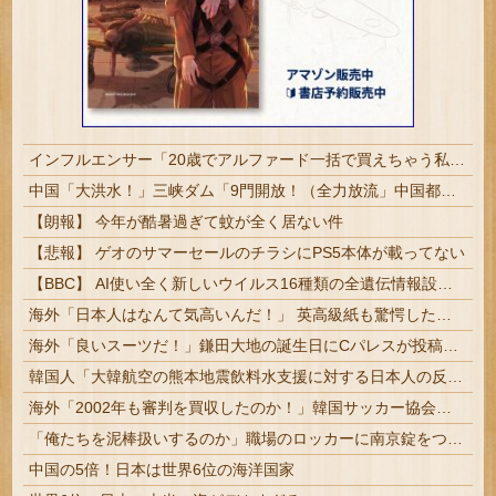
インフルエンサー「20歳でアルファード一括で買えちゃう私って素敵」
中国「大洪水！」三峡ダム「9門開放！（全力放流」中国都市「三峡沿線の道路水没」中国政府「高速道路封鎖！」中国ダム「緊急放流に合わせて開門（土砂崩れ発生」→
【朗報】 今年が酷暑過ぎて蚊が全く居ない件
【悲報】 ゲオのサマーセールのチラシにPS5本体が載ってない
【BBC】 AI使い全く新しいウイルス16種類の全遺伝情報設計に初成功
海外「日本人はなんて気高いんだ！」 英高級紙も驚愕した極限の中の日本人の姿に世界が衝撃
海外「良いスーツだ！」鎌田大地の誕生日にCパレスが投稿した写真に海外大騒ぎ！（海外の反応）
韓国人「大韓航空の熊本地震飲料水支援に対する日本人の反応をご覧ください・・・」→「」
海外「2002年も審判を買収したのか！」韓国サッカー協会による国際試合の審判買収が発覚し大騒ぎ！【海外の反応】
「俺たちを泥棒扱いするのか」職場のロッカーに南京錠をつけた女性、海外の判定は…
中国の5倍！日本は世界6位の海洋国家