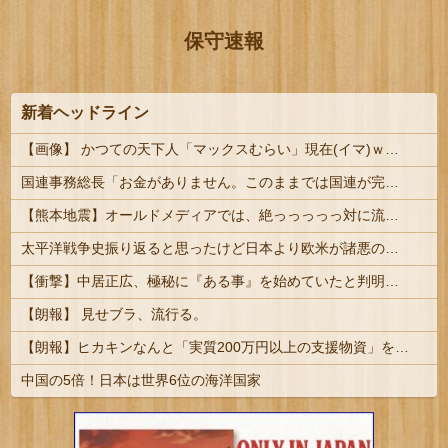
保守速報
新着ヘッドライン
【画像】 かつての天下人「マックスむらい」現在(イマ)ｗｗｗｗｗｗｗ
国連事務総長「お金がありません。このままでは国連が完全崩壊します。助けて下さい」
【熊本地震】オールドメディアでは、絶っっっっっ対に流れない動画
太平洋戦争史振り返ると思ったけど日本より欧米が諸悪の根源やん
【衝撃】中居正広、極秘に『ある事』を始めていたと判明する・・・
【朗報】 見せブラ、流行る。
【朗報】ヒカキンなんと「実質200万円以上の支援物資」を寄付してしまう
中国の5倍！日本は世界6位の海洋国家