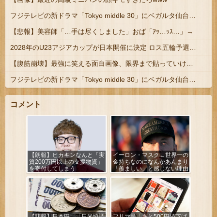
フジテレビの新ドラマ「Tokyo middle 30」にベガルタ仙台っぽいネタが登場
【悲報】美容師「…手は尽くしました」おば「ｱｯ…ｯｽ…」→
2028年のU23アジアカップが日本開催に決定 ロス五輪予選を兼ねた大会
【腹筋崩壊】最強に笑える面白画像、限界まで貼っていけｗｗｗ
フジテレビの新ドラマ「Tokyo middle 30」にベガルタ仙台っぽいネタが登場
コメント
【朗報】ヒカキンなんと「実
イーロン・マスク←世界一の
質200万円以上の支援物資」
金持ちなのになんかあんまり
を寄付してしまう
「羨ましい」と感じない理由
【悲報】日本円、「日米協調
フリマ民「あと500円値下げ