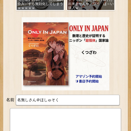
介入」すら無効化してしまう
出来ませんか」ワイ「ほ～い
ｗｗｗｗｗ
購入ｗ」
名前