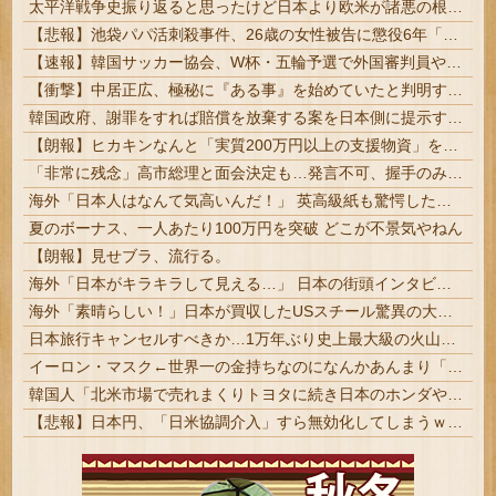
太平洋戦争史振り返ると思ったけど日本より欧米が諸悪の根源やん
【悲報】池袋パパ活刺殺事件、26歳の女性被告に懲役6年「司法の女割」批判が紛糾 → ﾈｯﾄ「ジャンポケ斎藤の罪より軽くて草」ｗｗｗｗｗｗｗｗｗｗ...
【速報】韓国サッカー協会、W杯・五輪予選で外国審判員や監督官を性接待！！！！
【衝撃】中居正広、極秘に『ある事』を始めていたと判明する・・・
韓国政府、謝罪をすれば賠償を放棄する案を日本側に提示するも拒否される＝韓国の反応
【朗報】ヒカキンなんと「実質200万円以上の支援物資」を寄付してしまう
「非常に残念」高市総理と面会決定も…発言不可、握手のみ 8月9日長崎の被爆体験者「何のために」 | 主催の長崎市に呼ばれたから行ってるんだろうに
海外「日本人はなんて気高いんだ！」 英高級紙も驚愕した極限の中の日本人の姿に世界が衝撃
夏のボーナス、一人あたり100万円を突破 どこが不景気やねん
【朗報】見せブラ、流行る。
海外「日本がキラキラして見える…」 日本の街頭インタビューに登場した女子高生4人組がエモすぎると話題に
海外「素晴らしい！」日本が買収したUSスチール驚異の大復活に米国人が大喜び
日本旅行キャンセルすべきか…1万年ぶり史上最大級の火山の兆し＝韓国の反応
イーロン・マスク←世界一の金持ちなのになんかあんまり「羨ましい」と感じない理由
韓国人「北米市場で売れまくりトヨタに続き日本のホンダやスズキも今年第2四半期に大幅な黒字を記録！」→「あまりにも見事なV字回復‥」
【悲報】日本円、「日米協調介入」すら無効化してしまうｗｗｗｗｗ