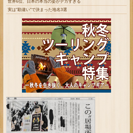
世界6位、日本の本当の姿がデカすぎる
実は"勘違い"で決まった地名3選