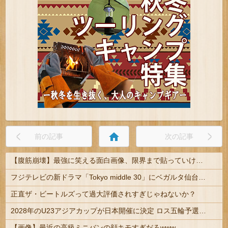
home
前の記事
次の記事
【腹筋崩壊】最強に笑える面白画像、限界まで貼っていけｗｗｗ
フジテレビの新ドラマ「Tokyo middle 30」にベガルタ仙台っぽいネタが登場
正直ザ・ビートルズって過大評価されすぎじゃねないか？
2028年のU23アジアカップが日本開催に決定 ロス五輪予選を兼ねた大会
【画像】最近の高級ミニバンの顔キモすぎだろwww