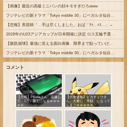
【画像】最近の高級ミニバンの顔キモすぎだろwww
フジテレビの新ドラマ「Tokyo middle 30」にベガルタ仙台っぽいネタが登場
【悲報】美容師「…手は尽くしました」おば「ｱｯ…ｯｽ…」→
2028年のU23アジアカップが日本開催に決定 ロス五輪予選を兼ねた大会
【腹筋崩壊】最強に笑える面白画像、限界まで貼っていけｗｗｗ
フジテレビの新ドラマ「Tokyo middle 30」にベガルタ仙台っぽいネタが登場
コメント
【悲報】PSvitaさん、高騰し
【乞食速報】ピカチュウさ
て「3万」越えになるｗｗｗ
ん、大量に「半額」になって
ｗｗ
しまうｗｗｗｗｗ