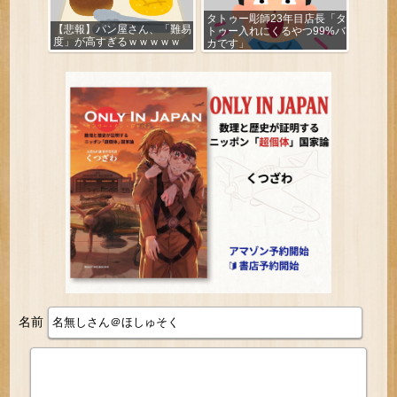
タトゥー彫師23年目店長「タ
【悲報】パン屋さん、「難易
トゥー入れにくるやつ99%バ
度」が高すぎるｗｗｗｗｗ
カです」
名前