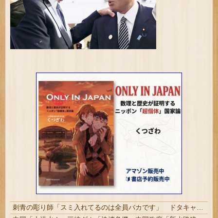
刺青の彫り師「スミ入れてるのは全員バカです」 ドタキャン当たり前、カネはない、挨拶もできない