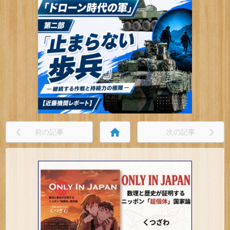
home
前の記事
次の記事