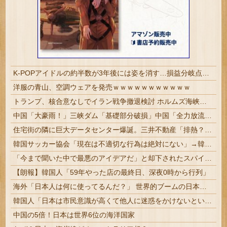
K-POPアイドルの約半数が3年後には姿を消す…損益分岐点突破は4％未満
洋服の青山、空調ウェアを発売ｗｗｗｗｗｗｗｗｗｗｗ
トランプ、核合意なしでイラン戦争撤退検討 ホルムズ海峡完全再開なら
中国「大豪雨！」三峡ダム「基礎部分破損」中国「全力放流！」台風13号「中国上陸予測」台風15号「中国接近（画像」中国「台風同時上陸！（穀物生産が壊滅危機」→
住宅街の隣に巨大データセンター爆誕。三井不動産「排熱？低周波音？データはまだ出せません」住民ブチギレ
韓国サッカー協会「現在は不適切な行為は絶対にない」→韓国人「一番重要なのは2002年なのにそこは言及しないんだなｗｗｗ」「責任逃れが本当にひどい...
「今まで聞いた中で最悪のアイデアだ」と却下されたスパイダーマン、打ち切り雑誌の最終号に押し込まれるまで
【朗報】韓国人「59年やった店の最終日、深夜0時から行列」
海外「日本人は何に使ってるんだ？」 世界的ブームの日本の食品、買ってみたものの使い道が分からない外国人が続出
韓国人「日本は市民意識が高くて他人に迷惑をかけないというけど、実際の現地の様子がこちら・・・」
中国の5倍！日本は世界6位の海洋国家