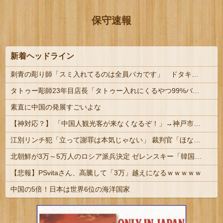
保守速報
新着ヘッドライン
刺青の彫り師「スミ入れてるのは全員バカです」 ドタキャン当たり前、カネはない、挨拶もできない
タトゥー彫師23年目店長「タトゥー入れにくるやつ99%バカです」
素直に中国の発展すごいよな
【神対応？】 「中国人観光客が来なくなるぞ！」→神戸市議「で？」ｗｗｗｗ
江別リンチ犯「立って謝罪は本気じゃない」 裁判官「ほな裁判で土下座してないキミは本気じゃないな」
北朝鮮が3万～5万人のロシア派兵決定 ゼレンスキー「韓国も徴兵を寄越せ」
【悲報】PSvitaさん、高騰して「3万」越えになるｗｗｗｗｗ
中国の5倍！日本は世界6位の海洋国家