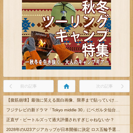
home
前の記事
次の記事
【腹筋崩壊】最強に笑える面白画像、限界まで貼っていけｗｗｗ
フジテレビの新ドラマ「Tokyo middle 30」にベガルタ仙台っぽいネタが登場
正直ザ・ビートルズって過大評価されすぎじゃねないか？
2028年のU23アジアカップが日本開催に決定 ロス五輪予選を兼ねた大会