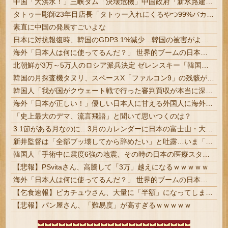
中国「大洪水！」三峡ダム「決壊危機」中国政府「新水路建設！（三峡新水路」現場職員「内部情報公開！（失踪」湖南省「三峡放流情報（画像」台風13号「...
タトゥー彫師23年目店長「タトゥー入れにくるやつ99%バカです」
素直に中国の発展すごいよな
日本に対抗報復時、韓国のGDP3.1%減少…韓国の被害がより大きい＝韓国の反応
海外「日本人は何に使ってるんだ？」 世界的ブームの日本の食品、買ってみたものの使い道が分からない外国人が続出
北朝鮮が3万～5万人のロシア派兵決定 ゼレンスキー「韓国も徴兵を寄越せ」
韓国の月探査機タヌリ、スペースX「ファルコン9」の残骸が月面に衝突する様子を撮影！
韓国人「我が国がクウェート戦で行った審判買収が本当に深刻である理由がこちら…」→「これはダメなやつ…（ブルブル」＝韓国の反応
海外「日本が正しい！」優しい日本人に甘える外国人に海外が大騒ぎ
「史上最大のデマ、流言飛語」と聞いて思いつくのは？
3.1節がある月なのに…3月のカレンダーに日本の富士山・大阪城・桜が描かれ物議＝韓国の反応
新井監督は「全部ブッ壊してから辞めたい」と吐露…いま「広島カープ」で何が起きているのか？ #野球 | カープ全盛期
韓国人「手術中に震度6強の地震、その時の日本の医療スタッフたちの姿をご覧ください」→「マジで鳥肌立った」「こういう姿は韓国も見習わないと」「あんな状況なら日本だけではなく韓国の医療関係者も同じように行動したはずだ」【熊本地震】
【悲報】PSvitaさん、高騰して「3万」越えになるｗｗｗｗｗ
海外「日本人は何に使ってるんだ？」 世界的ブームの日本の食品、買ってみたものの使い道が分からない外国人が続出
【乞食速報】ピカチュウさん、大量に「半額」になってしまうｗｗｗｗｗ
【悲報】パン屋さん、「難易度」が高すぎるｗｗｗｗｗ