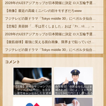
2028年のU23アジアカップが日本開催に決定 ロス五輪予選を兼ねた大会
【画像】最近の高級ミニバンの顔キモすぎだろwww
フジテレビの新ドラマ「Tokyo middle 30」にベガルタ仙台っぽいネタが登場
【悲報】美容師「…手は尽くしました」おば「ｱｯ…ｯｽ…」→
2028年のU23アジアカップが日本開催に決定 ロス五輪予選を兼ねた大会
【腹筋崩壊】最強に笑える面白画像、限界まで貼っていけｗｗｗ
フジテレビの新ドラマ「Tokyo middle 30」にベガルタ仙台っぽいネタが登場
コメント
【悲報】週間少年ジャンプの
偽警察官「保釈金を払えば逮
「グッズ(43億円分)」を注文
捕されずに済むよ」３０代男
し全てキャンセルした女逮捕
性が1342万円だまし取られる
ｗｗｗｗｗｗｗｗ