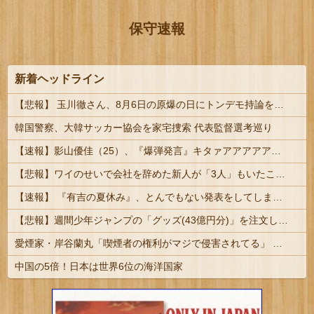
保守速報
新着ヘッドライン
【悲報】 玉川徹さん、8月6日の原爆の日にトンデモ持論を展開し物議… → ネット「それ、今日言うことなのか…？」ｗｗｗｗｗｗｗｗｗｗｗｗｗ
韓国警察、大韓サッカー協会を家宅捜索 代表監督選考巡り
【速報】影山優佳（25）、『爆弾発言』キタァアアアアアーーーーー！！
【悲報】ワイのせいで会社を辞めた新人が「3人」もいたことが発覚ｗｗｗｗｗ
【速報】 『有吉の夏休み』、とんでもない発表をしてしまう！！！！！
【悲報】週間少年ジャンプの「グッズ(43億円分)」を注文し全てキャンセルした女逮捕ｗｗｗｗｗｗｗｗ
愛煙家・岸谷蘭丸「喫煙者の権利がマジで侵害されてる」 「いくら税金を我々が払ってるんだと」
中国の5倍！日本は世界6位の海洋国家