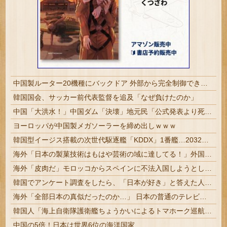
中国製ルーター20機種にバックドア 外部から完全制御できる機能が仕込まれていた
韓国国会、サッカー前代表監督を追及「なぜ負けたのか」
中国「大洪水！」中国ダム「決壊」地元民「公式発表より死者多い！」中国政府「住民拘束！（安否不明」中国当局「救助隊動画も削除」台風13号「三峡ダム接近中」→
ヨーロッパが中国製メガソーラーを締め出しｗｗｗ
韓国型イージス搭載の次世代駆逐艦「KDDX」1番艦…2032年竣工と公示！
海外「日本の製菓技術はもはや芸術の域に達してる！」外国人が驚いた日本のお菓子の見た目とは・・・？【海外の反応】
海外「皮肉だ」モロッコからスペインに不法入国しようとした女子選手に海外大騒ぎ！（海外の反応）
韓国でアンケート調査をしたら、「日本が好き」と答えた人が過去最多なのに「日本は歴史に対する反省がまだ足りない」と答えた人が75%もwww
海外「全部日本の真似だったのか…」 日本の普通のテレビ番組が最新SNSの数十年先を行っていたと話題に
韓国人「海上自衛隊護衛艦ちょうかいによるトマホーク巡航ミサイルの実射試験に韓国人が衝撃！」→「着々と進む最新鋭の防衛装備‥」
中国の5倍！日本は世界6位の海洋国家