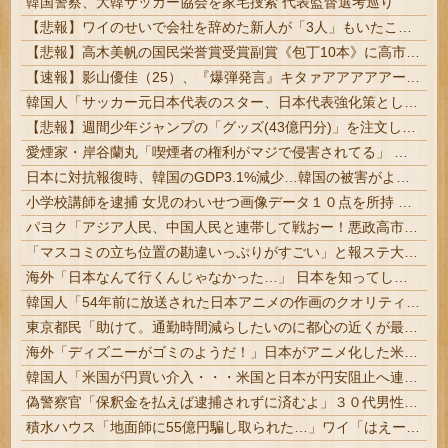
韓国警察、大韓サッカー協会を家宅捜索 代表監督選考巡り
【悲報】ワイのせいで会社を辞めた新人が「3人」もいたことが発覚ｗｗｗｗｗ
【悲報】高木美帆の国民栄誉賞受賞副賞《包丁10本》に高市総理の名前も刻印ｗｗｗｗｗｗｗｗｗ
【速報】影山優佳（25）、『爆弾発言』キタァアアアアアーーーーー！！
韓国人「サッカー元日本代表のスター、日本代表強化策として“韓日定期戦”の復活を提案・・・」→「これはマジで良いと思う」「今すぐやったらガチでボコられるだろうね 10年後にやらないか？」「やめてくれ、勝っても負けても後味が悪い」
【悲報】週間少年ジャンプの「グッズ(43億円分)」を注文し全てキャンセルした女逮捕ｗｗｗｗｗｗｗｗ
愛煙家・岸谷蘭丸「喫煙者の権利がマジで侵害されてる」 「いくら税金を我々が払ってるんだと」
日本に対抗報復時、韓国のGDP3.1%減少…韓国の被害がより大きい＝韓国の反応
小学校講師を逮捕 女児のわいせつ画像データ１０点を所持 「全米行方不明・被児童搾取センター」から情報提供があり捜査 #三重 | エロい人教えて
パヨク「アジア人民、中国人民と連帯して戦おー！悪政高市を打倒するぞー！」
「マスコミの立ち位置の勘違いっぷりがすごい」と報ステ大越キャスターの台詞に視聴者絶句、高市とトランプを同列視させようという思惑がひしひしと
海外「日本なんて行くんじゃなかった…」 日本を知ってしまったディズニー信者、帰国後『本家』に失望する事態に
韓国人「54年前に放送された日本アニメの作画のクオリティがこちら…」→「これは現代でも通用する…（ブルブル」＝韓国の反応
東京都民「助けて。通勤時間減らしたいのに都心の近くが最低10万払わないと住めないの」 #悲報
海外「ディズニーがゴミのようだ！」日本がアニメ化した米人気SF作品に絶賛の声が殺到中
韓国人「米国が円買い介入・・・米国と日本が円安阻止へ連携」→「日本にはめっちゃ気を遣ってあげるねｗ」「ウォンも救ってくれ・・・」
偽警察官「保釈金を払えば逮捕されずに済むよ」３０代男性が1342万円だまし取られる
積水ハウス「地面師に55億円騙し取られた…」ワイ「はえーかわいそう…会社滅茶苦茶やろなぁ」