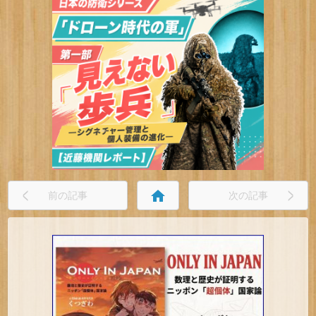
home
前の記事
次の記事