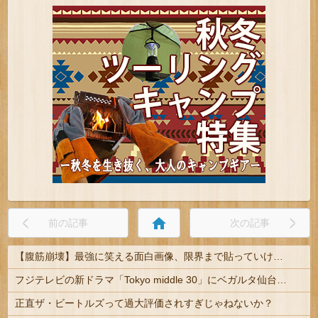
home
前の記事
次の記事
【腹筋崩壊】最強に笑える面白画像、限界まで貼っていけｗｗｗ
フジテレビの新ドラマ「Tokyo middle 30」にベガルタ仙台っぽいネタが登場
正直ザ・ビートルズって過大評価されすぎじゃねないか？