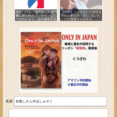
積水ハウス「地面師に55億円
【悲報】ワイのせいで会社を
騙し取られた…」ワイ「はえ
辞めた新人が「3人」もいた
ーかわいそう…会社滅茶苦茶
ことが発覚ｗｗｗｗｗ
やろなぁ」
名前