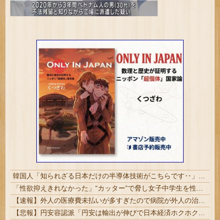
韓国人「知られざる日本だけの半導体技術がこちらです‥」→「サムスンがなければiPhoneが作れないと信じていたのに‥」
「性欲抑えきれなかった」“カッター”で脅し女子中学生を性的暴行か 自称アルバイトの56歳男を逮捕
【速報】外人の医療費未払いが多すぎたので病院が外人の治療を断るようになってしまう
【悲報】円安容認派「円安は輸出が伸びで日本経済ホクホク！」⇒ 世界に売る物が無さすぎて輸出額で韓国に惨敗・・・