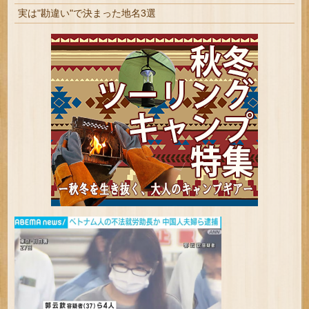
実は"勘違い"で決まった地名3選