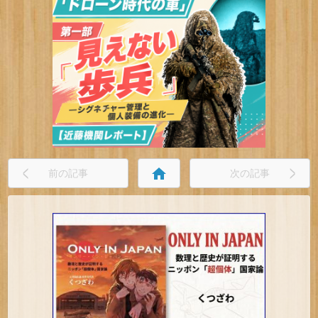
home
前の記事
次の記事