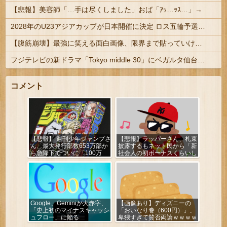
【悲報】美容師「…手は尽くしました」おば「ｱｯ…ｯｽ…」→
2028年のU23アジアカップが日本開催に決定 ロス五輪予選を兼ねた大会
【腹筋崩壊】最強に笑える面白画像、限界まで貼っていけｗｗｗ
フジテレビの新ドラマ「Tokyo middle 30」にベガルタ仙台っぽいネタが登場
コメント
【悲報】 週刊少年ジャンプさ
【悲報】ラッパーさん、札束
ん、最大発行部数653万部か
披露するもネット民から「新
ら急降下でついに「100万
社会人の初ボーナスくらいし
部」を割ってしまうｗｗｗｗ
かない」と笑われる
ｗ
Google、Geminiが大赤字、
【画像あり】ディズニーの
「史上初のマイナスキャッシ
「おいなり巻（600円）」、
ュフロー」に陥る
卑猥すぎて賛否両論ｗｗｗｗ
ｗ