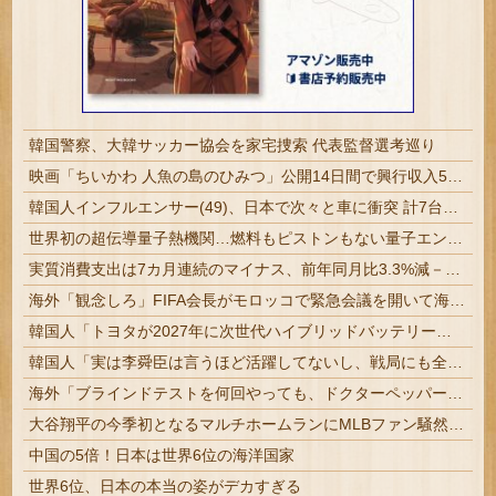
韓国警察、大韓サッカー協会を家宅捜索 代表監督選考巡り
映画「ちいかわ 人魚の島のひみつ」公開14日間で興行収入50億円突破 最終興収102.8億円の「シン・エヴァ」に並ぶペース
韓国人インフルエンサー(49)、日本で次々と車に衝突 計7台巻き込み 八王子
世界初の超伝導量子熱機関…燃料もピストンもない量子エンジンが回った！
実質消費支出は7カ月連続のマイナス、前年同月比3.3%減－6月
海外「観念しろ」FIFA会長がモロッコで緊急会議を開いて海外大騒ぎ！（海外の反応）
韓国人「トヨタが2027年に次世代ハイブリッドバッテリーを導入へ！最大1000kmの航続距離や超高速充電を目指す」
韓国人「実は李舜臣は言うほど活躍してないし、戦局にも全然影響を与えてないというのが歴史的真実らしい・・・」
海外「ブラインドテストを何回やっても、ドクターペッパーだけは一度も外さなかった」ジェネリックでは再現できない食べ物とは…？
大谷翔平の今季初となるマルチホームランにMLBファン騒然！←「PCAとの熱いMVP争い！」（海外の反応）
中国の5倍！日本は世界6位の海洋国家
世界6位、日本の本当の姿がデカすぎる