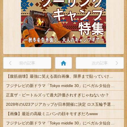
home
前の記事
次の記事
【腹筋崩壊】最強に笑える面白画像、限界まで貼っていけｗｗｗ
フジテレビの新ドラマ「Tokyo middle 30」にベガルタ仙台っぽいネタが登場
正直ザ・ビートルズって過大評価されすぎじゃねないか？
2028年のU23アジアカップが日本開催に決定 ロス五輪予選を兼ねた大会
【画像】最近の高級ミニバンの顔キモすぎだろwww
フジテレビの新ドラマ「Tokyo middle 30」にベガルタ仙台っぽいネタが登場