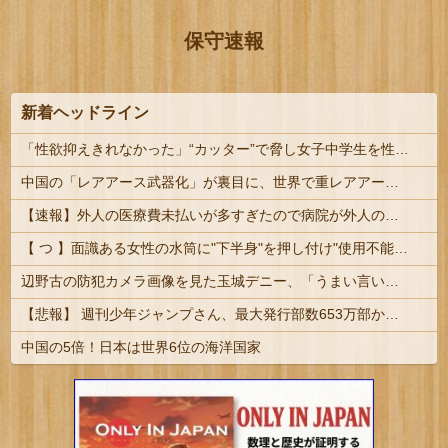
保守速報
新着ヘッドライン
「性欲抑えきれなかった」“カッター”で脅し女子中学生を性的暴行か 自称アルバイトの56歳男を逮捕
中国の「レアアース武器化」が裏目に、世界で重レアアース供給網の構築が加速－米メディア [8/6]
【速報】外人の医療費未払いが多すぎたので病院が外人の治療を断るようになってしまう
【 つ 】面識ある女性の水筒に"下半身"を押し付け"使用不能"にした疑い 66歳男を「器物損壊」容疑で逮捕 札幌市
辺野古の防犯カメラ画像を見た玉城デニー、「うまい言い訳が思いつかなかったからそれかよ」と有権者を呆れさせるコメントを……
【悲報】 週刊少年ジャンプさん、最大発行部数653万部から急降下でついに「100万部」を割ってしまうｗｗｗｗｗ
中国の5倍！日本は世界6位の海洋国家