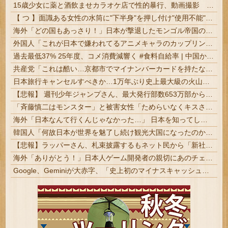
15歳少女に薬と酒飲ませカラオケ店で性的暴行、動画撮影 54歳無職を再逮捕 動画770本も見つかる
【 つ 】面識ある女性の水筒に"下半身"を押し付け"使用不能"にした疑い 66歳男を「器物損壊」容疑で逮捕 札幌市
海外「どの国もあっさり！」日本が撃退したモンゴル帝国の本当の恐ろしさに海外が大騒ぎ
外国人「これが日本で嫌われてるアニメキャラのカップリングらしい…」
過去最低37% 25年度、コメ消費減響く #食料自給率 | 中国からの食料輸入が泊まれば
共産党「これは酷い…京都市でマイナンバーカードを持たない29万人がポイント給付事業から排除された」
日本旅行キャンセルすべきか…1万年ぶり史上最大級の火山の兆し＝韓国の反応
【悲報】 週刊少年ジャンプさん、最大発行部数653万部から急降下でついに「100万部」を割ってしまうｗｗｗｗｗ
「斉藤慎二はモンスター」と被害女性「ためらいなくキスされ口腔性交…」涙ながらに訴えた被害後の“深刻なPTSD” | 普通は有名人と口腔性交出来たら嬉しいものなんじゃないの？
海外「日本なんて行くんじゃなかった…」 日本を知ってしまったディズニー信者、帰国後『本家』に失望する事態に
韓国人「何故日本が世界を魅了し続け観光大国になったのか？その理由がこちら‥」→「文化的なソフトパワーが凄い」
【悲報】ラッパーさん、札束披露するもネット民から「新社会人の初ボーナスくらいしかない」と笑われる
海外「ありがとう！」日本人ゲーム開発者の親切にあのチェコの英雄も超感動
Google、Geminiが大赤字、「史上初のマイナスキャッシュフロー」に陥る