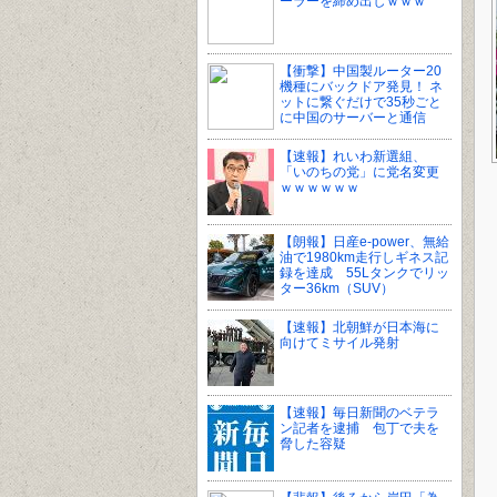
ーラーを締め出しｗｗｗ
【衝撃】中国製ルーター20
機種にバックドア発見！ ネ
ットに繋ぐだけで35秒ごと
に中国のサーバーと通信
【速報】れいわ新選組、
「いのちの党」に党名変更
ｗｗｗｗｗｗ
【朗報】日産e-power、無給
油で1980km走行しギネス記
録を達成 55Lタンクでリッ
ター36km（SUV）
【速報】北朝鮮が日本海に
向けてミサイル発射
【速報】毎日新聞のベテラ
ン記者を逮捕 包丁で夫を
脅した容疑