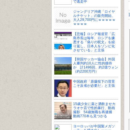
で逃走中
ジャングリア沖縄「ロイヤ
ルチケット」の販売開始、
大人29,700円にｗｗｗｗｗ
ｗｗｗｗ
【悲報】ロシア報道官「広
島市長は毎年、ロシアを嫌
悪する『偽りの呪文』を繰
り返し、日本人をゾンビ化
させている」と主張
【韓国サッカー協会】外国
人審判約10人に性的接待
か 計1496回、約2億ウォン
（約2200万円）
中国政府「原爆投下の背景
こそ反省が必要だ」と主張
15歳少女に薬と酒飲ませカ
ラオケ店で性的暴行、動画
撮影 54歳無職を再逮捕
動画770本も見つかる
ヨーロッパが中国製メガソ