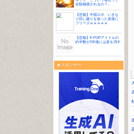
ネット「こういう場合って
全額補償されるの？」
【悲報】中国ロボ、いきな
り回し蹴りを放った直後に
フリーズｗｗｗｗｗ
【悲報】K-POPアイドルの
約半数が3年後には姿を消す
★スポンサー