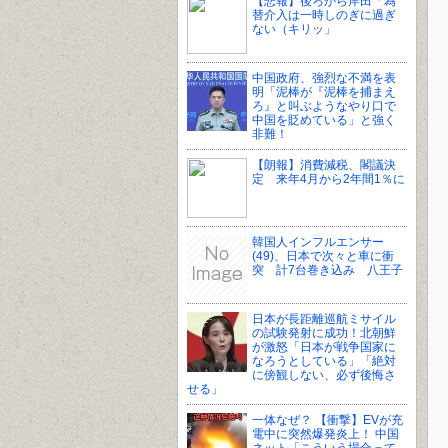
【悲報】後ろから岸田「為
替介入は一時しのぎに過ぎ
ない（キリッ」
中国政府、強烈な不満を表
明「泥棒が『泥棒を捕まえ
ろ』と叫ぶようなやり口で
中国を貶めている」と強く
非難！
【朗報】消費減税、閣議決
定 来年4月から2年間1％に
韓国人インフルエンサー
(49)、日本で次々と車に衝
突 計7台巻き込み 八王子
日本が長距離巡航ミサイル
の試験発射に成功！北朝鮮
が激怒「日本が戦争国家に
なろうとしている」「絶対
に傍観しない、必ず後悔さ
せる」
一体なぜ？ 【衝撃】EVが充
電中に突然爆発炎上！ 中国