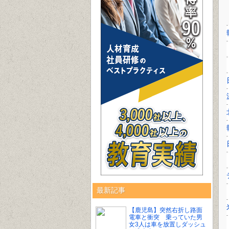
最新記事
【鹿児島】突然右折し路面
電車と衝突 乗っていた男
女3人は車を放置しダッシュ