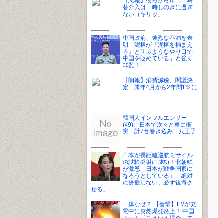
【悲報】後ろから岸田「為
替介入は一時しのぎに過ぎ
ない（キリッ」
中国政府、強烈な不満を表
明「泥棒が『泥棒を捕まえ
ろ』と叫ぶようなやり口で
中国を貶めている」と強く
非難！
【朗報】消費減税、閣議決
定 来年4月から2年間1％に
韓国人インフルエンサー
(49)、日本で次々と車に衝
突 計7台巻き込み 八王子
日本が長距離巡航ミサイル
の試験発射に成功！北朝鮮
が激怒「日本が戦争国家に
なろうとしている」「絶対
に傍観しない、必ず後悔さ
せる」
一体なぜ？ 【衝撃】EVが充
電中に突然爆発炎上！ 中国