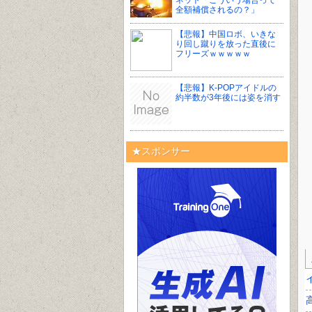
ネット「こういう場合って
全額補償されるの？」
【悲報】中国ロボ、いきな
り回し蹴りを放った直後に
フリーズｗｗｗｗｗ
【悲報】K-POPアイドルの
約半数が3年後には姿を消す
★スポンサー