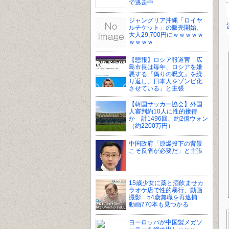
で逃走中
ジャングリア沖縄「ロイヤ
ルチケット」の販売開始、
大人29,700円にｗｗｗｗｗ
ｗｗｗｗ
【悲報】ロシア報道官「広
島市長は毎年、ロシアを嫌
悪する『偽りの呪文』を繰
り返し、日本人をゾンビ化
させている」と主張
【韓国サッカー協会】外国
人審判約10人に性的接待
か 計1496回、約2億ウォン
（約2200万円）
中国政府「原爆投下の背景
こそ反省が必要だ」と主張
15歳少女に薬と酒飲ませカ
ラオケ店で性的暴行、動画
撮影 54歳無職を再逮捕
動画770本も見つかる
ヨーロッパが中国製メガソ