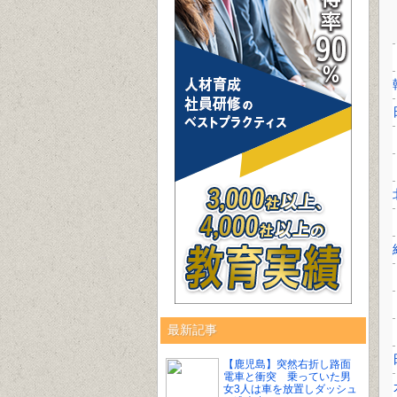
最新記事
【鹿児島】突然右折し路面
電車と衝突 乗っていた男
女3人は車を放置しダッシュ