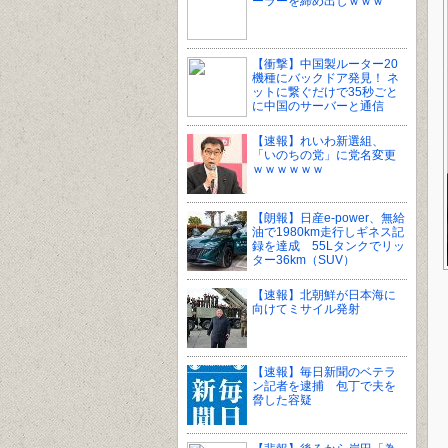
ーラーを締め出しｗｗｗ
【衝撃】中国製ルーター20
機種にバックドア発見！ ネ
ットに繋ぐだけで35秒ごと
に中国のサーバーと通信
【速報】れいわ新選組、
「いのちの党」に党名変更
ｗｗｗｗｗｗ
【朗報】日産e-power、無給
油で1980km走行しギネス記
録を達成 55Lタンクでリッ
ター36km（SUV）
【速報】北朝鮮が日本海に
向けてミサイル発射
【速報】毎日新聞のベテラ
ン記者を逮捕 包丁で夫を
脅した容疑