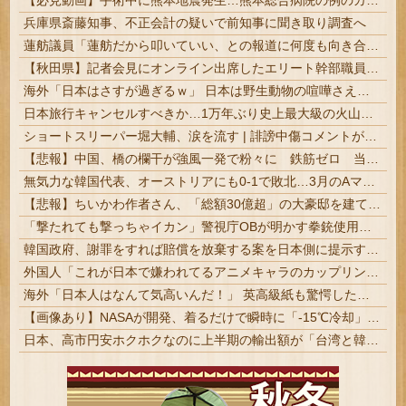
【必見動画】手術中に熊本地震発生…熊本総合病院の例のカメラ映像、ノーカットver.が公開される
兵庫県斎藤知事、不正会計の疑いで前知事に聞き取り調査へ
蓮舫議員「蓮舫だから叩いていい、との報道に何度も向き合ってきました。悔しくても」
【秋田県】記者会見にオンライン出席したエリート幹部職員、バスローブ姿でタバコを吸いながら説明 県が聞き取りへ
海外「日本はさすが過ぎるｗ」 日本は野生動物の喧嘩さえ可愛くなってしまうと世界が騒然
日本旅行キャンセルすべきか…1万年ぶり史上最大級の火山の兆し＝韓国の反応
ショートスリーパー堀大輔、涙を流す | 誹謗中傷コメントが1万件(笑)
【悲報】中国、橋の欄干が強風一発で粉々に 鉄筋ゼロ 当局「接着剤でくっつけただけ」「正常で、品質問題はない」
無気力な韓国代表、オーストリアにも0-1で敗北…3月のAマッチは2敗で終＝韓国の反応
【悲報】ちいかわ作者さん、「総額30億超」の大豪邸を建てる！？ｗｗｗｗｗ
「撃たれても撃っちゃイカン」警視庁OBが明かす拳銃使用の葛藤…河内長野「2発で射殺」なぜ起きた？ | 犯罪が凶悪化しているから、銃の使用が緩和されて行くのだろう
韓国政府、謝罪をすれば賠償を放棄する案を日本側に提示するも拒否される＝韓国の反応
外国人「これが日本で嫌われてるアニメキャラのカップリングらしい…」
海外「日本人はなんて気高いんだ！」 英高級紙も驚愕した極限の中の日本人の姿に世界が衝撃
【画像あり】NASAが開発、着るだけで瞬時に「-15℃冷却」する冷感ポンチョ3,980円！
日本、高市円安ホクホクなのに上半期の輸出額が「台湾と韓国」に抜かれるｗｗｗｗｗ