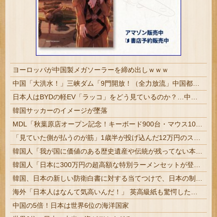
ヨーロッパが中国製メガソーラーを締め出しｗｗｗ
中国「大洪水！」三峡ダム「9門開放！（全力放流」中国都市「三峡沿線の道路水没」中国政府「高速道路封鎖！」中国ダム「緊急放流に合わせて開門（土砂崩れ発生」→
日本人はBYDの軽EV「ラッコ」をどう見ているのか？…中国メディア！
韓国サッカーのイメージが墜落
MDL「秋葉原店オープン記念！キーボード900台・マウス100台無料でプレゼント！」→秋葉原が大変なことになってしまう
「見ていた側が払うのが筋」1歳半が投げ込んだ12万円のスマホ、半額提示した母親は冷たい？
韓国人「我が国に価値のある歴史遺産や伝統が残ってない本当の理由がこちら・・・」
韓国人「日本に300万円の超高額な特別ラーメンセットが登場し韓国人が驚愕！」→「一杯のラーメンセットに言葉を失う‥」
韓国、日本の新しい防衛白書に対する当てつけで、日本の制止も聞かず日本の領土で軍事訓練を強行
海外「日本人はなんて気高いんだ！」 英高級紙も驚愕した極限の中の日本人の姿に世界が衝撃
中国の5倍！日本は世界6位の海洋国家