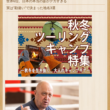
世界6位、日本の本当の姿がデカすぎる
実は"勘違い"で決まった地名3選