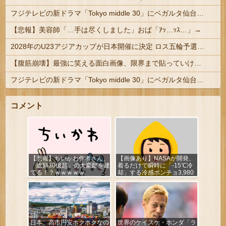
フジテレビの新ドラマ「Tokyo middle 30」にベガルタ仙台っぽいネタが登場
【悲報】美容師「…手は尽くしました」おば「ｱｯ…ｯｽ…」→
2028年のU23アジアカップが日本開催に決定 ロス五輪予選を兼ねた大会
【腹筋崩壊】最強に笑える面白画像、限界まで貼っていけｗｗｗ
フジテレビの新ドラマ「Tokyo middle 30」にベガルタ仙台っぽいネタが登場
コメント
【悲報】ちいかわ作者さん、
【画像あり】NASAが開発、
「総額30億超」の大豪邸を建
着るだけで瞬時に「-15℃冷
てる！？ｗｗｗｗｗ
却」する冷感ポンチョ3,980
円！
日本、高市円安ホクホクなの
世界のケイスケ・ホンダ「ラ