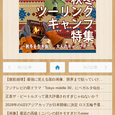
home
前の記事
次の記事
【腹筋崩壊】最強に笑える面白画像、限界まで貼っていけｗｗｗ
フジテレビの新ドラマ「Tokyo middle 30」にベガルタ仙台っぽいネタが登場
正直ザ・ビートルズって過大評価されすぎじゃねないか？
2028年のU23アジアカップが日本開催に決定 ロス五輪予選を兼ねた大会
【画像】最近の高級ミニバンの顔キモすぎだろwww