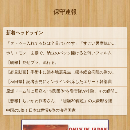
保守速報
新着ヘッドライン
「タトゥー入れてる奴は全員バカです」「すごい民度低い」この道23年の彫り師YouTuberの動画が話題 | その民度の低いバカから金巻き上げる商売してるコイツが一番バカってことか
ホリエモン「面接で、納豆のパック開けると薄いフィルム入ってるけどあれなんのためか教えてって聞くわけ」
【朗報】見せブラ、流行る。
【必見動画】手術中に熊本地震発生…熊本総合病院の例のカメラ映像、ノーカットver.が公開される
【秋田県】記者会見にオンライン出席したエリート幹部職員、バスローブ姿でタバコを吸いながら説明 県が聞き取りへ
原爆ドーム前に居座る”市民団体”を警官隊が排除、その瞬間に周囲で見守っていた観客たちが……
【悲報】ちいかわ作者さん、「総額30億超」の大豪邸を建てる！？ｗｗｗｗｗ
中国の5倍！日本は世界6位の海洋国家