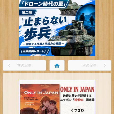
home
前の記事
次の記事