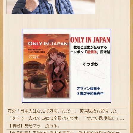
海外「日本人はなんて気高いんだ！」 英高級紙も驚愕した極限の中の日本人の姿に世界が衝撃
「タトゥー入れてる奴は全員バカです」「すごい民度低い」この道23年の彫り師YouTuberの動画が話題 | その民度の低いバカから金巻き上げる商売してるコイツが一番バカってことか
【朗報】見せブラ、流行る。