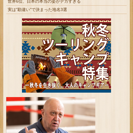
世界6位、日本の本当の姿がデカすぎる
実は"勘違い"で決まった地名3選