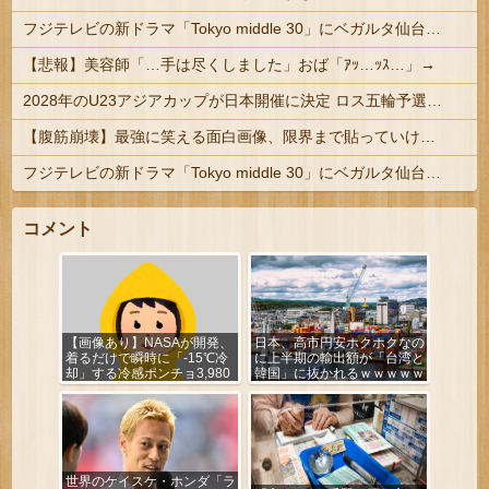
フジテレビの新ドラマ「Tokyo middle 30」にベガルタ仙台っぽいネタが登場
【悲報】美容師「…手は尽くしました」おば「ｱｯ…ｯｽ…」→
2028年のU23アジアカップが日本開催に決定 ロス五輪予選を兼ねた大会
【腹筋崩壊】最強に笑える面白画像、限界まで貼っていけｗｗｗ
フジテレビの新ドラマ「Tokyo middle 30」にベガルタ仙台っぽいネタが登場
コメント
【画像あり】NASAが開発、
日本、高市円安ホクホクなの
着るだけで瞬時に「-15℃冷
に上半期の輸出額が「台湾と
却」する冷感ポンチョ3,980
韓国」に抜かれるｗｗｗｗｗ
円！
世界のケイスケ・ホンダ「ラ