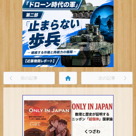
home
前の記事
次の記事