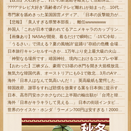
【政治】大石あきこ、れいわ新選組を離党して活動休止…「スジは通します」とは何だったのか
????"テレビ大好き"高齢者の｢テレビ離れ｣が始まった…10代後半～20代の約7割が"ほぼ見ない"
専門家を舐めきった某国国営メディア、「日本の反撃能力が地域を不安定化させている」というストーリーで番組制作を進めようとするも……
【悲報】「美人すぎる県警本部長」、離任wwwwwww
外国人「これが日本で嫌われてるアニメキャラのカップリングらしい…」
【画像あり】NASAが開発、着るだけで瞬時に「-15℃冷却」する冷感ポンチョ3,980円！
「うるさい」で消える？夏の風物詩“盆踊り”存続の危機 会場数は20年で半減 騒音対策で“サイレント盆ダンス”も
日本旅行キャンセルすべきか…1万年ぶり史上最大級の火山の兆し＝韓国の反応
「神聖なる場所です」靖国神社、境内におけるコスプレや軍装の禁止を発表 | 今までそんなやつがいたってこと？アホじゃん | 現在は、宗教法人が所有する私有財産みたいなもんでしょ
【おわった】三峡ダム、豪雨で13基の水門を開き大規模放流開始か 下流の工場地帯に洪水流入で崩壊はじまる
無気力な韓国代表、オーストリアにも0-1で敗北…3月のAマッチは2敗で終＝韓国の反応
海外「日本人はなんて気高いんだ！」 英高級紙も驚愕した極限の中の日本人の姿に世界が衝撃
韓国政府、謝罪をすれば賠償を放棄する案を日本側に提示するも拒否される＝韓国の反応
日本、高市円安ホクホクなのに上半期の輸出額が「台湾と韓国」に抜かれるｗｗｗｗｗ
海外「日本がキラキラして見える…」 日本の街頭インタビューに登場した女子高生4人組がエモすぎると話題に
世界のケイスケ・ホンダ「ラーメン700円は安すぎる！2000円にするべき」