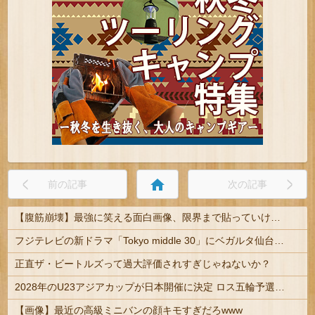
home
前の記事
次の記事
【腹筋崩壊】最強に笑える面白画像、限界まで貼っていけｗｗｗ
フジテレビの新ドラマ「Tokyo middle 30」にベガルタ仙台っぽいネタが登場
正直ザ・ビートルズって過大評価されすぎじゃねないか？
2028年のU23アジアカップが日本開催に決定 ロス五輪予選を兼ねた大会
【画像】最近の高級ミニバンの顔キモすぎだろwww