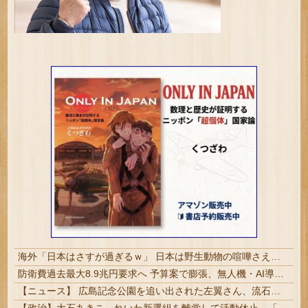
海外「日本はさすが過ぎるｗ」 日本は野生動物の喧嘩さえ可愛くなってしまうと世界が騒然
防衛費過去最大8.9兆円要求へ 予算案で膨張、無人機・AI導入 #概算要求 | 時代遅れで使い道のない空母とF35に予算使ったマヌケな防衛省にいくら上げても無駄よ
【ニュース】 広島記念公園を追い出された左翼さん、流石にキモすぎて炎上