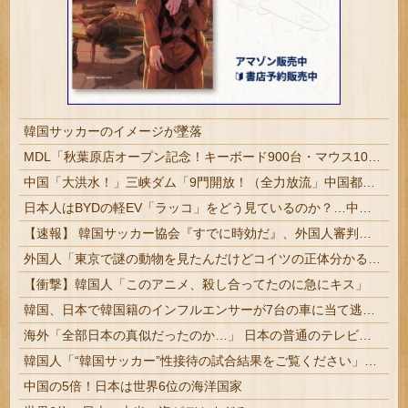
韓国サッカーのイメージが墜落
MDL「秋葉原店オープン記念！キーボード900台・マウス100台無料でプレゼント！」→秋葉原が大変なことになってしまう
中国「大洪水！」三峡ダム「9門開放！（全力放流」中国都市「三峡沿線の道路水没」中国政府「高速道路封鎖！」中国ダム「緊急放流に合わせて開門（土砂崩れ発生」→
日本人はBYDの軽EV「ラッコ」をどう見ているのか？…中国メディア！
【速報】 韓国サッカー協会『すでに時効だ』、外国人審判らへ性的接待疑惑→ロンドン五輪は銅メダルはく奪の可能性「審判の国籍は日本、UAE、イラン」
外国人「東京で謎の動物を見たんだけどコイツの正体分かる？」
【衝撃】韓国人「このアニメ、殺し合ってたのに急にキス」
韓国、日本で韓国籍のインフルエンサーが7台の車に当て逃げして逮捕されたのに「また日本は嫌韓しようとしている」と決めつけて責任転嫁
海外「全部日本の真似だったのか…」 日本の普通のテレビ番組が最新SNSの数十年先を行っていたと話題に
韓国人「“韓国サッカー”性接待の試合結果をご覧ください」→「マッサージ効果は間違いないねｗ」「これが本当のベッドサッカーだ」
中国の5倍！日本は世界6位の海洋国家