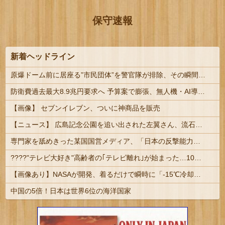
保守速報
新着ヘッドライン
原爆ドーム前に居座る”市民団体”を警官隊が排除、その瞬間に周囲で見守っていた観客たちが……
防衛費過去最大8.9兆円要求へ 予算案で膨張、無人機・AI導入 #概算要求 | 時代遅れで使い道のない空母とF35に予算使ったマヌケな防衛省にいくら上げても無駄よ
【画像】 セブンイレブン、ついに神商品を販売
【ニュース】 広島記念公園を追い出された左翼さん、流石にキモすぎて炎上
専門家を舐めきった某国国営メディア、「日本の反撃能力が地域を不安定化させている」というストーリーで番組制作を進めようとするも……
????"テレビ大好き"高齢者の｢テレビ離れ｣が始まった…10代後半～20代の約7割が"ほぼ見ない"
【画像あり】NASAが開発、着るだけで瞬時に「-15℃冷却」する冷感ポンチョ3,980円！
中国の5倍！日本は世界6位の海洋国家