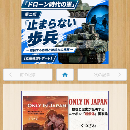
home
前の記事
次の記事