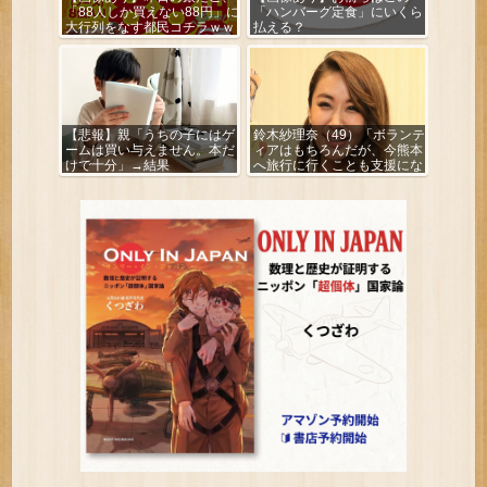
「88人しか買えない88円」に
「ハンバーグ定食」にいくら
大行列をなす都民コチラｗｗ
払える？
ｗｗｗ
【悲報】親「うちの子にはゲ
鈴木紗理奈（49）「ボランテ
ームは買い与えません。本だ
ィアはもちろんだが、今熊本
けで十分」→結果
へ旅行に行くことも支援にな
る」