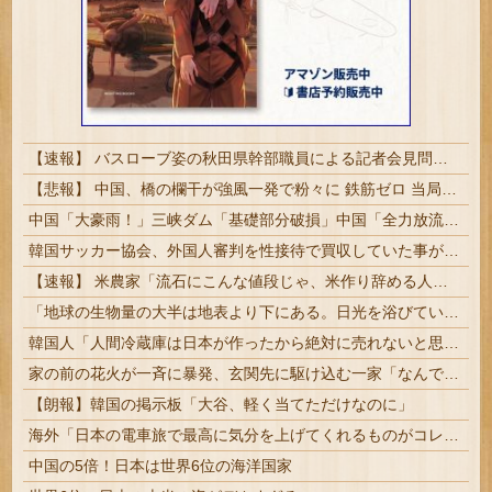
【速報】 バスローブ姿の秋田県幹部職員による記者会見問題、ラブホテルからの参加だと特定「体調が優れなかったため...」とは何だったのか
【悲報】 中国、橋の欄干が強風一発で粉々に 鉄筋ゼロ 当局「接着剤でくっつけただけ」「正常で、品質問題はない」
中国「大豪雨！」三峡ダム「基礎部分破損」中国「全力放流！」台風13号「中国上陸予測」台風15号「中国接近（画像」中国「台風同時上陸！（穀物生産が壊滅危機」→
韓国サッカー協会、外国人審判を性接待で買収していた事が判明
【速報】 米農家「流石にこんな値段じゃ、米作り辞める人、出るんじゃないかなあ？？」
「地球の生物量の大半は地表より下にある。日光を浴びている我々のほうが変わり種だ」足元の岩の中の話
韓国人「人間冷蔵庫は日本が作ったから絶対に売れないと思ったのに、既に200台も売れたんだそうです…」
家の前の花火が一斉に暴発、玄関先に駆け込む一家「なんであのドア鍵かけてんだ」【海外の反応】
【朗報】韓国の掲示板「大谷、軽く当てただけなのに」
海外「日本の電車旅で最高に気分を上げてくれるものがコレ！」→「分かるよ、凄くワクワクする・・・！」【海外の反応】
中国の5倍！日本は世界6位の海洋国家