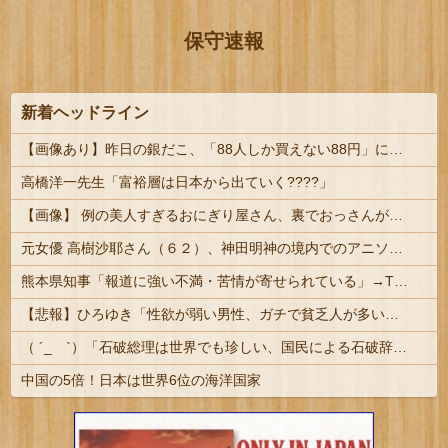
保守速報
新着ヘッドライン
【画像あり】昨日の銀だこ、「88人しか買えない88円」に大行列をなす都民コチラｗｗｗｗｗ
高橋洋一先生「富裕層は日本から出ていく????」
【画像】 例の美人すぎるおにぎり屋さん、裏でおっさんが握っていたｗｗｗｗｗｗｗｗｗｗｗｗｗｗｗｗｗ
元女優 高樹沙耶さん（６２）、神田明神の境内でのアニソン盆踊りを見て「日本の品格が落ちたと思いました」とポスト → 炎上
熊本県知事「報道に強い不満・苦情が寄せられている」→TBSの報道特集がまさにそれな件
【悲報】ひろゆき「性欲が弱い男性、ガチで貧乏人が多いです。なぜなら…」
（ ´_ゝ`）「石破総理は世界でも珍しい、国民による石破辞めるなデモが自然発生した総理大臣です」
中国の5倍！日本は世界6位の海洋国家