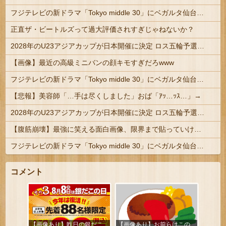
フジテレビの新ドラマ「Tokyo middle 30」にベガルタ仙台っぽいネタが登場
正直ザ・ビートルズって過大評価されすぎじゃねないか？
2028年のU23アジアカップが日本開催に決定 ロス五輪予選を兼ねた大会
【画像】最近の高級ミニバンの顔キモすぎだろwww
フジテレビの新ドラマ「Tokyo middle 30」にベガルタ仙台っぽいネタが登場
【悲報】美容師「…手は尽くしました」おば「ｱｯ…ｯｽ…」→
2028年のU23アジアカップが日本開催に決定 ロス五輪予選を兼ねた大会
【腹筋崩壊】最強に笑える面白画像、限界まで貼っていけｗｗｗ
フジテレビの新ドラマ「Tokyo middle 30」にベガルタ仙台っぽいネタが登場
コメント
【画像あり】昨日の銀だこ、
【画像あり】お前らはこの