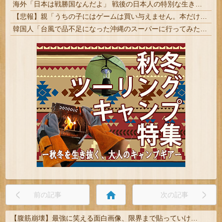
海外「日本は戦勝国なんだよ」 戦後の日本人の特別な生き様に各国から称賛の声
【悲報】親「うちの子にはゲームは買い与えません。本だけで十分」→結果
韓国人「台風で品不足になった沖縄のスーパーに行ってみたら、なぜか辛ラーメンだけ売れ残っていたんです…」
home
前の記事
次の記事
【腹筋崩壊】最強に笑える面白画像、限界まで貼っていけｗｗｗ