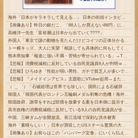
海外「日本がキラキラして見える…」 日本の街頭インタビューに登場した女子高生4人組がエモすぎると話題に
【画像あり】昨日の銀だこ、「88人しか買えない88円」に大行列をなす都民コチラｗｗｗｗｗ
高橋洋一先生「富裕層は日本から出ていく????」
外国人「東京で謎の動物を見たんだけどコイツの正体分かる？」
トー横キッズ、大人に失望「相談しても具体的に何もしてくれなくて傷つく。福祉は自由が奪われる」
熊本県知事「報道に強い不満・苦情が寄せられている」→TBSの報道特集がまさにそれな件
【悲報】消費税減税に反対している自民党議員9人が判明ｗｗｗｗｗｗ
【悲報】ひろゆき「性欲が弱い男性、ガチで貧乏人が多いです。なぜなら…」
【悲報】『メイドインアビス』主題歌にVTuber起用→また炎上 もう何回目だよ…
（ ´_ゝ`）「石破総理は世界でも珍しい、国民による石破辞めるなデモが自然発生した総理大臣です」
韓国人「韓国代表がロンドン五輪銅メダル剥奪の危機！海外メディアが『時効の壁を越えてIOCの調査対象になり得る』と報道！」
韓国政府、謝罪をすれば賠償を放棄する案を日本側に提示するも拒否される＝韓国の反応
高市政権の消費税減税に反対している9人の自民党議員が全て判明ｗｗｗｗｗｗ #悲報 | 反対なら離党しろよ…
中国、三峡ダムが全開放流。長江流域で深刻な洪水被害
海外「素晴らしい！」日本が買収したUSスチール驚異の大復活に米国人が大喜び
【画像あり】お前らはこの「ハンバーグ定食」にいくら払える？