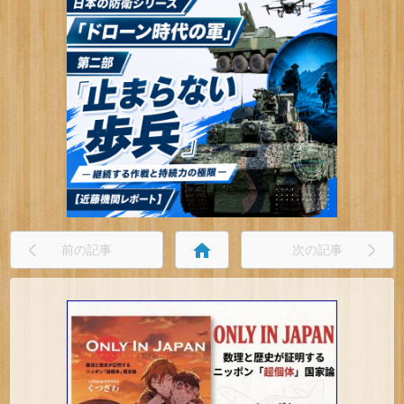
home
前の記事
次の記事