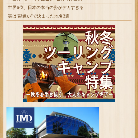
世界6位、日本の本当の姿がデカすぎる
実は"勘違い"で決まった地名3選