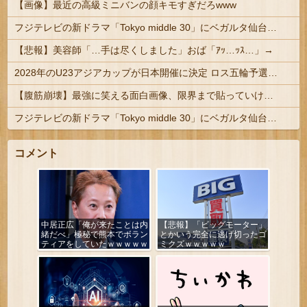
【画像】最近の高級ミニバンの顔キモすぎだろwww
フジテレビの新ドラマ「Tokyo middle 30」にベガルタ仙台っぽいネタが登場
【悲報】美容師「…手は尽くしました」おば「ｱｯ…ｯｽ…」→
2028年のU23アジアカップが日本開催に決定 ロス五輪予選を兼ねた大会
【腹筋崩壊】最強に笑える面白画像、限界まで貼っていけｗｗｗ
フジテレビの新ドラマ「Tokyo middle 30」にベガルタ仙台っぽいネタが登場
コメント
中居正広「俺が来たことは内
【悲報】「ビッグモーター」
緒だべ」極秘で熊本でボラン
とかいう完全に逃げ切ったゴ
ティアをしていたｗｗｗｗｗ
ミクズｗｗｗｗｗ