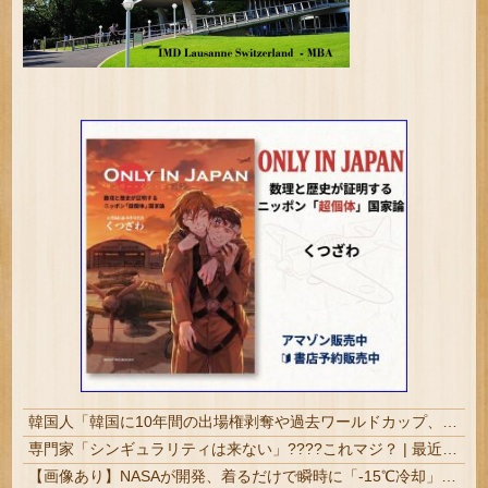
韓国人「韓国に10年間の出場権剥奪や過去ワールドカップ、オリンピック予選の記録削除を要求するFIFA公式制裁を海外メディアが報道！」
専門家「シンギュラリティは来ない」????これマジ？ | 最近AIと会話しているけど、相手の知性に合わせて情報を出してきているような気がする。
【画像あり】NASAが開発、着るだけで瞬時に「-15℃冷却」する冷感ポンチョ3,980円！