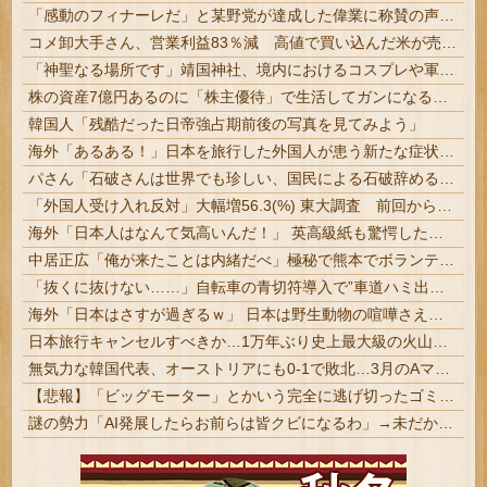
「感動のフィナーレだ」と某野党が達成した偉業に称賛の声が殺到、なんかヒーロー番組の最終回を見ているような気分に……
コメ卸大手さん、営業利益83％減 高値で買い込んだ米が売れず「損切り祭り」開幕へ
「神聖なる場所です」靖国神社、境内におけるコスプレや軍装の禁止を発表
株の資産7億円あるのに「株主優待」で生活してガンになる人生・・・
韓国人「残酷だった日帝強占期前後の写真を見てみよう」
海外「あるある！」日本を旅行した外国人が患う新たな症状「日本語PTSD」に海外が大騒ぎ
パさん「石破さんは世界でも珍しい、国民による石破辞めるなデモが自然発生した総理大臣です」
「外国人受け入れ反対」大幅増56.3(%) 東大調査 前回から20ポイント以上の爆増
海外「日本人はなんて気高いんだ！」 英高級紙も驚愕した極限の中の日本人の姿に世界が衝撃
中居正広「俺が来たことは内緒だべ」極秘で熊本でボランティアをしていたｗｗｗｗｗ
「抜くに抜けない……」自転車の青切符導入で”車道ハミ出し”が急増中
海外「日本はさすが過ぎるｗ」 日本は野生動物の喧嘩さえ可愛くなってしまうと世界が騒然
日本旅行キャンセルすべきか…1万年ぶり史上最大級の火山の兆し＝韓国の反応
無気力な韓国代表、オーストリアにも0-1で敗北…3月のAマッチは2敗で終＝韓国の反応
【悲報】「ビッグモーター」とかいう完全に逃げ切ったゴミクズｗｗｗｗｗ
謎の勢力「AI発展したらお前らは皆クビになるわ」→未だかつてAIのせいで失業したG民が0人の理由