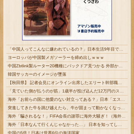
「中国人ってこんなに嫌われているの？」日本生活9年目で明かす本心！
ヨーロッパが中国製メガソーラーを締め出しｗｗｗ
中国Zbtlink製ルーター20機種にバックドア見つかる 外部から完全制御のおそれ
韓国サッカーのイメージが墜落
【秋田県】 記者会見にオンライン出席したエリート幹部職員、バスローブ姿でタバコを吸いながら説明 県が聞き取りへ
「見ていた側が払うのが筋」1歳半が投げ込んだ12万円のスマホ、半額提示した母親は冷たい？
海外「お前らの国に他愛のない対立ってある？」日本「エスカレーターの立つ位置」
突進してきた牛を跳び越えたら、牛が固まって動かなくなった闘牛場の映像【海外の反応】
海外「騙されるな！」FIFA会長の謝罪に海外大騒ぎ！（海外の反応）
海外「日本なんて行くんじゃなかった…」 日本を知ってしまったディズニー信者、帰国後『本家』に失望する事態に
中国の5倍！日本は世界6位の海洋国家