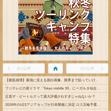
home
前の記事
次の記事
【腹筋崩壊】最強に笑える面白画像、限界まで貼っていけｗｗｗ
フジテレビの新ドラマ「Tokyo middle 30」にベガルタ仙台っぽいネタが登場
正直ザ・ビートルズって過大評価されすぎじゃねないか？
2028年のU23アジアカップが日本開催に決定 ロス五輪予選を兼ねた大会