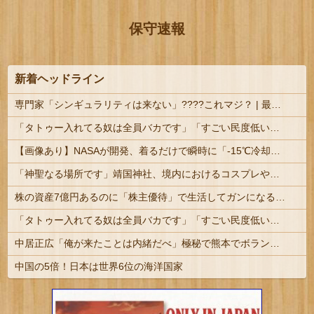
保守速報
新着ヘッドライン
専門家「シンギュラリティは来ない」????これマジ？ | 最近AIと会話しているけど、相手の知性に合わせて情報を出してきているような気がする。
「タトゥー入れてる奴は全員バカです」「すごい民度低い」この道23年の彫り師YouTuberの動画が話題
【画像あり】NASAが開発、着るだけで瞬時に「-15℃冷却」する冷感ポンチョ3,980円！
「神聖なる場所です」靖国神社、境内におけるコスプレや軍装の禁止を発表
株の資産7億円あるのに「株主優待」で生活してガンになる人生・・・
「タトゥー入れてる奴は全員バカです」「すごい民度低い」この道23年の彫り師YouTuberの動画が話題 | その民度の低いバカから金巻き上げる商売して...
中居正広「俺が来たことは内緒だべ」極秘で熊本でボランティアをしていたｗｗｗｗｗ
中国の5倍！日本は世界6位の海洋国家