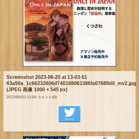
Screenshot 2023-06-20 at 13-03-51
63a50a_1c66232606d740168063386fa07689d0_mv2.jpg
(JPEG 画像 1000 × 545 px)
2023/06/20 13:04
コメント(0)