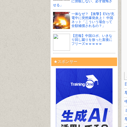
に傍観しない、必ず後悔さ
せる」
一体なぜ？ 【衝撃】EVが充
電中に突然爆発炎上！ 中国
ネット「こういう場合って
全額補償されるの？」
【悲報】中国ロボ、いきな
り回し蹴りを放った直後に
フリーズｗｗｗｗｗ
★スポンサー