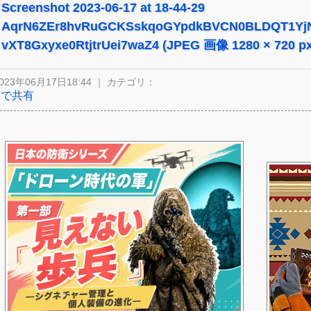
Screenshot 2023-06-17 at 18-44-29
AqrN6ZEr8hvRuGCKSskqoGYpdkBVCN0BLDQT1YjN
vXT8Gxyxe0RtjtrUei7waZ4 (JPEG 画像 1280 × 720 
023年06月17日18:44 ｜ カテゴリ：
Xで共有