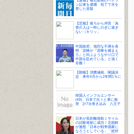
【速報】毎日新聞のベテラ
ン記者を逮捕 包丁で夫を
脅した容疑
【悲報】後ろから岸田「為
替介入は一時しのぎに過ぎ
ない（キリッ」
中国政府、強烈な不満を表
明「泥棒が『泥棒を捕まえ
ろ』と叫ぶようなやり口で
中国を貶めている」と強く
非難！
【朗報】消費減税、閣議決
定 来年4月から2年間1％に
韓国人インフルエンサー
(49)、日本で次々と車に衝
突 計7台巻き込み 八王子
日本が長距離巡航ミサイル
の試験発射に成功！北朝鮮
が激怒「日本が戦争国家に
なろうとしている」「絶対