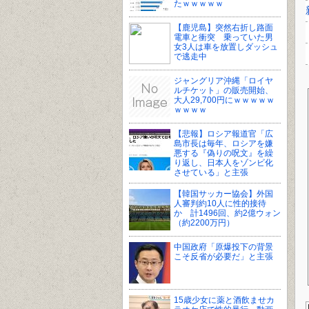
たｗｗｗｗｗ
【鹿児島】突然右折し路面
電車と衝突 乗っていた男
女3人は車を放置しダッシュ
で逃走中
ジャングリア沖縄「ロイヤ
ルチケット」の販売開始、
大人29,700円にｗｗｗｗｗ
ｗｗｗｗ
【悲報】ロシア報道官「広
島市長は毎年、ロシアを嫌
悪する『偽りの呪文』を繰
り返し、日本人をゾンビ化
させている」と主張
【韓国サッカー協会】外国
人審判約10人に性的接待
か 計1496回、約2億ウォン
（約2200万円）
中国政府「原爆投下の背景
こそ反省が必要だ」と主張
15歳少女に薬と酒飲ませカ