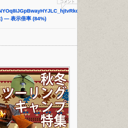
YOq8IJGpBwayHYJLC_hjtvRkc7IrEFpS8a6ltCG0
px) — 表示倍率 (84%)