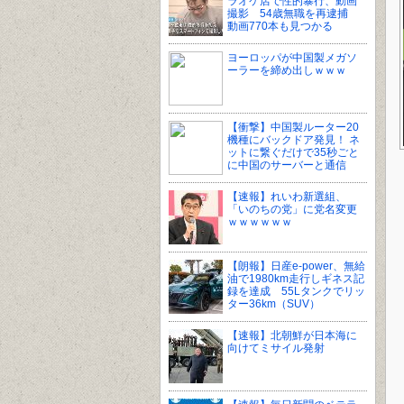
ラオケ店で性的暴行、動画
撮影 54歳無職を再逮捕
動画770本も見つかる
ヨーロッパが中国製メガソ
ーラーを締め出しｗｗｗ
【衝撃】中国製ルーター20
機種にバックドア発見！ ネ
ットに繋ぐだけで35秒ごと
に中国のサーバーと通信
【速報】れいわ新選組、
「いのちの党」に党名変更
ｗｗｗｗｗｗ
【朗報】日産e-power、無給
油で1980km走行しギネス記
録を達成 55Lタンクでリッ
ター36km（SUV）
【速報】北朝鮮が日本海に
向けてミサイル発射