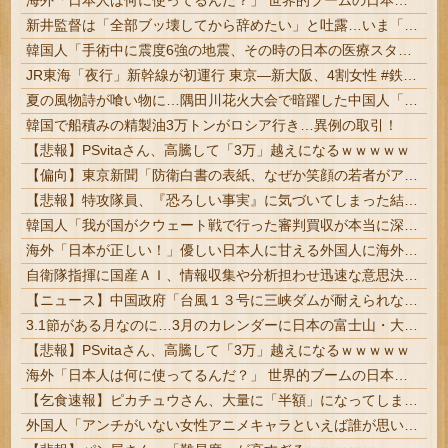
海外「日本人は何に使ってるんだ？」 世界的ブームの日本の食品、買ってみたものの使い道が分からない外国人が続出
新井監督は「全部ブッ壊してから辞めたい」と吐露…いま「広島カープ」で何が起きているのか？ #野球 | カープ全盛期
韓国人「手術中に震度6強の地震、その時の日本の医療スタッフたちの姿をご覧ください」→「マジで鳥肌立った」「こういう姿は韓国も見習わないと」「あんな状況なら日本だけではなく韓国の医療関係者も同じように行動したはずだ」【熊本地震】
JR東海「夜行」新幹線が初運行 東京―新大阪、4割女性 #鉄道 | ブルートレインを復活させなさいよ
夏の風物詩が喰い物に…隅田川花火大会で暗躍した中国人「場所取り転売ヤー」の高笑い
韓国で船積みの精製油3万トンがロシア行き…異例の取引！
【悲報】PSvitaさん、高騰して「3万」越えになるｗｗｗｗｗ
【偏向】東京新聞「防衛白書の表紙、なぜか笑顔の若者がアニメ風に描かれている！」 ネット「血生臭い表紙の方が良かったとでも言うのか？」
【悲報】特攻隊員、『恐ろしい事実』に気づいてしまった結果・・・・
韓国人「我が国がクウェート戦で行った審判買収が本当に深刻である理由がこちら…」→「これはダメなやつ…（ブルブル」＝韓国の反応
海外「日本が正しい！」優しい日本人に甘える外国人に海外が大騒ぎ
自衛隊指揮に国産ＡＩ、情報収集や分析担わせ迅速な意思決定…「サカナＡＩ」有力・中国製排除
【ニュース】中国政府「台風１３号に三峡ダムが耐えられない！全開放流しろ！」⇒ 下流域の街が壊滅状態ｗｗｗｗｗ
3.1節がある月なのに…3月のカレンダーに日本の富士山・大阪城・桜が描かれ物議＝韓国の反応
【悲報】PSvitaさん、高騰して「3万」越えになるｗｗｗｗｗ
海外「日本人は何に使ってるんだ？」 世界的ブームの日本の食品、買ってみたものの使い道が分からない外国人が続出
【乞食速報】ピカチュウさん、大量に「半額」になってしまうｗｗｗｗｗ
外国人「アンチがいない女性アニメキャラといえば誰が思い浮かぶ？」