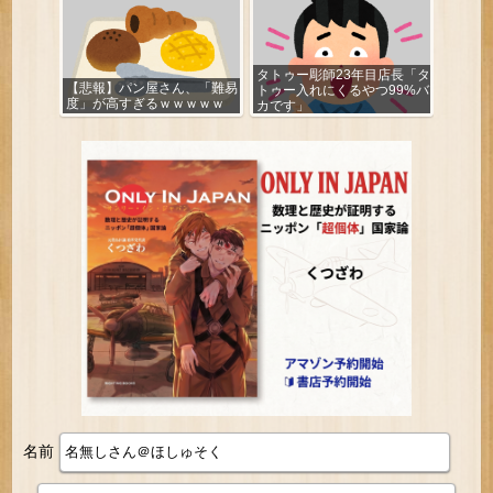
タトゥー彫師23年目店長「タ
【悲報】パン屋さん、「難易
トゥー入れにくるやつ99%バ
度」が高すぎるｗｗｗｗｗ
カです」
名前