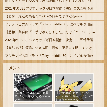
正直ザ・ビートルズって過大評価されすぎじゃねないか？
2028年のU23アジアカップが日本開催に決定 ロス五輪予選を兼ねた大会
【画像】最近の高級ミニバンの顔キモすぎだろwww
フジテレビの新ドラマ「Tokyo middle 30」にベガルタ仙台っぽいネタが登場
【悲報】美容師「…手は尽くしました」おば「ｱｯ…ｯｽ…」→
2028年のU23アジアカップが日本開催に決定 ロス五輪予選を兼ねた大会
【腹筋崩壊】最強に笑える面白画像、限界まで貼っていけｗｗｗ
フジテレビの新ドラマ「Tokyo middle 30」にベガルタ仙台っぽいネタが登場
コメント
【悲報】PSvitaさん、高騰し
【乞食速報】ピカチュウさ
て「3万」越えになるｗｗｗ
ん、大量に「半額」になって
ｗｗ
しまうｗｗｗｗｗ