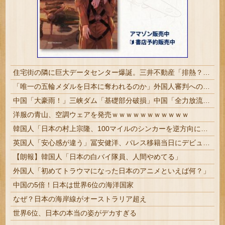
住宅街の隣に巨大データセンター爆誕。三井不動産「排熱？低周波音？データはまだ出せません」住民ブチギレ
「唯一の五輪メダルを日本に奪われるのか」外国人審判への“性接待”で大揺れの韓国サッカー界、ロンドン五輪メダル剝奪の可能性に戦々恐々「前例がない」
中国「大豪雨！」三峡ダム「基礎部分破損」中国「全力放流！」台風13号「中国上陸予測」台風15号「中国接近（画像」中国「台風同時上陸！（穀物生産が壊滅危機」→
洋服の青山、空調ウェアを発売ｗｗｗｗｗｗｗｗｗｗｗ
韓国人「日本の村上宗隆、100マイルのシンカーを逆方向に・・・2戦連発の26号ソロホームラン」→「羨ましすぎる 韓国はこんな打者がいなのか」「ア...
英国人「安心感が違う」冨安健洋、パレス移籍当日にデビュー！圧巻3連続ブロックも披露で現地サポが気づく..【海外の反応】
【朗報】韓国人「日本の白バイ隊員、人間やめてる」
外国人「初めてトラウマになった日本のアニメといえば何？」
中国の5倍！日本は世界6位の海洋国家
なぜ？日本の海岸線がオーストラリア超え
世界6位、日本の本当の姿がデカすぎる