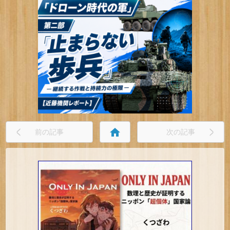
home
前の記事
次の記事