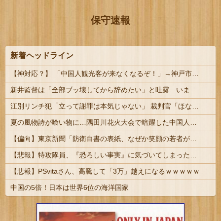
保守速報
新着ヘッドライン
【神対応？】 「中国人観光客が来なくなるぞ！」→神戸市議「で？」ｗｗｗｗ
新井監督は「全部ブッ壊してから辞めたい」と吐露…いま「広島カープ」で何が起きているのか？ #野球 | カープ全盛期
江別リンチ犯「立って謝罪は本気じゃない」 裁判官「ほな裁判で土下座してないキミは本気じゃないな」
夏の風物詩が喰い物に…隅田川花火大会で暗躍した中国人「場所取り転売ヤー」の高笑い
【偏向】東京新聞「防衛白書の表紙、なぜか笑顔の若者がアニメ風に描かれている！」 ネット「血生臭い表紙の方が良かったとでも言うのか？」
【悲報】特攻隊員、『恐ろしい事実』に気づいてしまった結果・・・・
【悲報】PSvitaさん、高騰して「3万」越えになるｗｗｗｗｗ
中国の5倍！日本は世界6位の海洋国家