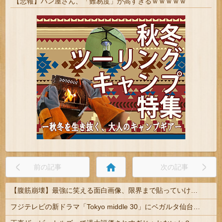
【悲報】パン屋さん、「難易度」が高すぎるｗｗｗｗｗ
home
前の記事
次の記事
【腹筋崩壊】最強に笑える面白画像、限界まで貼っていけｗｗｗ
フジテレビの新ドラマ「Tokyo middle 30」にベガルタ仙台っぽいネタが登場