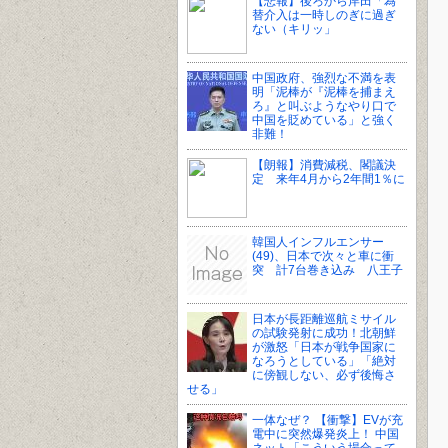
【悲報】後ろから岸田「為
替介入は一時しのぎに過ぎ
ない（キリッ」
中国政府、強烈な不満を表
明「泥棒が『泥棒を捕まえ
ろ』と叫ぶようなやり口で
中国を貶めている」と強く
非難！
【朗報】消費減税、閣議決
定 来年4月から2年間1％に
韓国人インフルエンサー
(49)、日本で次々と車に衝
突 計7台巻き込み 八王子
日本が長距離巡航ミサイル
の試験発射に成功！北朝鮮
が激怒「日本が戦争国家に
なろうとしている」「絶対
に傍観しない、必ず後悔さ
せる」
一体なぜ？ 【衝撃】EVが充
電中に突然爆発炎上！ 中国