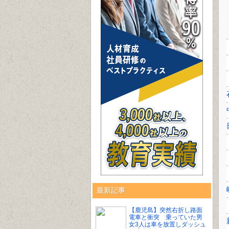
最新記事
【鹿児島】突然右折し路面
電車と衝突 乗っていた男
女3人は車を放置しダッシュ