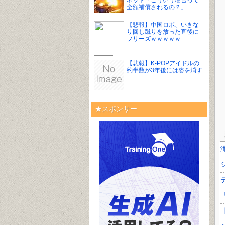
ネット「こういう場合って
全額補償されるの？」
【悲報】中国ロボ、いきな
り回し蹴りを放った直後に
フリーズｗｗｗｗｗ
【悲報】K-POPアイドルの
約半数が3年後には姿を消す
★スポンサー