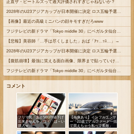
正直ザ・ビートルズって過大評価されすぎじゃねないか？
2028年のU23アジアカップが日本開催に決定 ロス五輪予選を兼ねた大会
【画像】最近の高級ミニバンの顔キモすぎだろwww
フジテレビの新ドラマ「Tokyo middle 30」にベガルタ仙台っぽいネタが登場
【悲報】美容師「…手は尽くしました」おば「ｱｯ…ｯｽ…」→
2028年のU23アジアカップが日本開催に決定 ロス五輪予選を兼ねた大会
【腹筋崩壊】最強に笑える面白画像、限界まで貼っていけｗｗｗ
フジテレビの新ドラマ「Tokyo middle 30」にベガルタ仙台っぽいネタが登場
コメント
フリマ民「あと500円値下げ
【画像あり】インフルエンサ
出来ませんか」ワイ「ほ～い
ー「20歳でアルファード一括
購入ｗ」
で買えちゃう私って素敵」