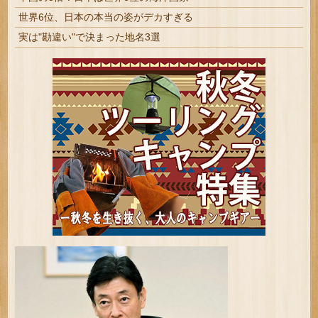
世界6位、日本の本当の姿がデカすぎる
実は"勘違い"で決まった地名3選