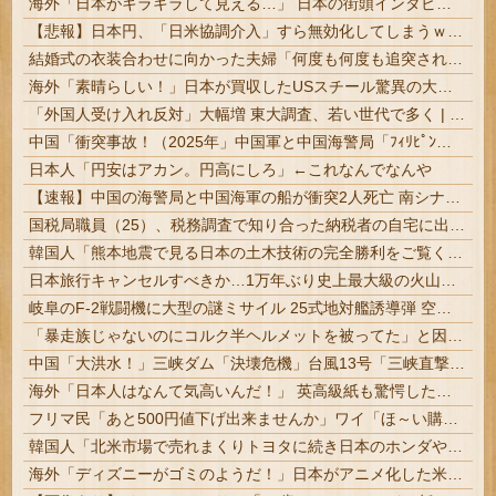
海外「日本がキラキラして見える…」 日本の街頭インタビューに登場した女子高生4人組がエモすぎると話題に
【悲報】日本円、「日米協調介入」すら無効化してしまうｗｗｗｗｗ
結婚式の衣装合わせに向かった夫婦「何度も何度も追突され…何が目的か本当に理解できない」東名高速で続いた約1.7キロの追突 #静岡 | 煽りを誘発するような運転をしたのではないか？
海外「素晴らしい！」日本が買収したUSスチール驚異の大復活に米国人が大喜び
「外国人受け入れ反対」大幅増 東大調査、若い世代で多く | ジジババが反対すんのはわかるけど、ガキは何考えてんだか
中国「衝突事故！（2025年」中国軍と中国海警局「ﾌｨﾘﾋﾟﾝ船の追跡中に衝突！（8/11」中国「2人死亡」中国政府「1年間隠蔽」日本「隠蔽され...
日本人「円安はアカン。円高にしろ」←これなんでなんや
【速報】中国の海警局と中国海軍の船が衝突2人死亡 南シナ海でフィリピン船を追跡中
国税局職員（25）、税務調査で知り合った納税者の自宅に出入りしお小遣い1億5000万円頂戴するwww
韓国人「熊本地震で見る日本の土木技術の完全勝利をご覧ください」→「これはすごいわ」「こういうのを見ると日本人は何か適当に作る感じがしない・・・」「あれがまさに経験値である」
日本旅行キャンセルすべきか…1万年ぶり史上最大級の火山の兆し＝韓国の反応
岐阜のF-2戦闘機に大型の謎ミサイル 25式地対艦誘導弾 空発型 | 日本上空まで中国軍に航空優勢とられるのにどこから発進するのかね
「暴走族じゃないのにコルク半ヘルメットを被ってた」と因縁つけて暴行 少年らと父親(37)逮捕
中国「大洪水！」三峡ダム「決壊危機」台風13号「三峡直撃確定」日本「最も強い勢力で接近！（伊勢湾台風級」台風13号と15号「中国本土でぶつかり合...
海外「日本人はなんて気高いんだ！」 英高級紙も驚愕した極限の中の日本人の姿に世界が衝撃
フリマ民「あと500円値下げ出来ませんか」ワイ「ほ～い購入ｗ」
韓国人「北米市場で売れまくりトヨタに続き日本のホンダやスズキも今年第2四半期に大幅な黒字を記録！」→「あまりにも見事なV字回復‥」
海外「ディズニーがゴミのようだ！」日本がアニメ化した米人気SF作品に絶賛の声が殺到中