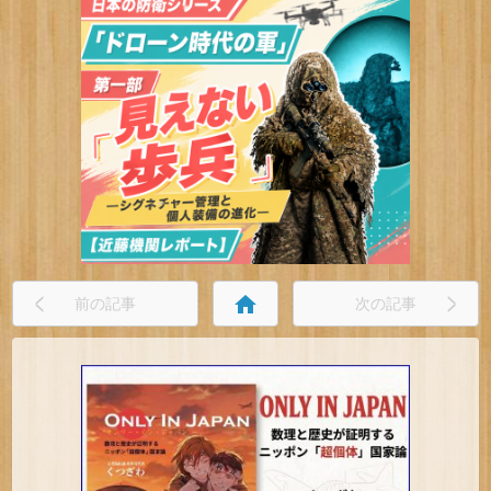
home
前の記事
次の記事