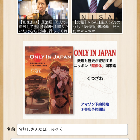
【画像あり】居酒屋「6人で
【悲報】NISA口座2052万の
長居して会計4939円！喋りた
うち「約4割が未稼働」だっ
いだけなら公園に行ってくれ
たｗｗｗｗｗ
（怒」
名前