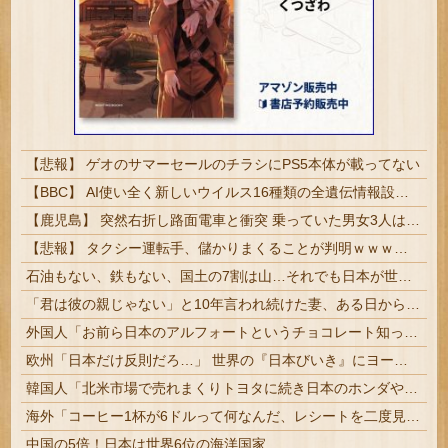
【悲報】 ゲオのサマーセールのチラシにPS5本体が載ってない
【BBC】 AI使い全く新しいウイルス16種類の全遺伝情報設計に初成功
【鹿児島】 突然右折し路面電車と衝突 乗っていた男女3人は車を放置しダッシュで逃走中
【悲報】 タクシー運転手、儲かりまくることが判明ｗｗｗｗｗｗｗｗ
石油もない、鉄もない、国土の7割は山…それでも日本が世界屈指の経済大国になれた「勤勉さ」以外の勝因！
「君は彼の親じゃない」と10年言われ続けた妻、ある日から薬の管理も着替えの声かけもやめた
外国人「お前ら日本のアルフォートというチョコレート知ってる？」
欧州「日本だけ反則だろ…」 世界の『日本びいき』にヨーロッパ全土から不満の声
韓国人「北米市場で売れまくりトヨタに続き日本のホンダやスズキも今年第2四半期に大幅な黒字を記録！」→「あまりにも見事なV字回復‥」
海外「コーヒー1杯が6ドルって何なんだ、レシートを二度見した」値上げで買うのをやめたもの…
中国の5倍！日本は世界6位の海洋国家