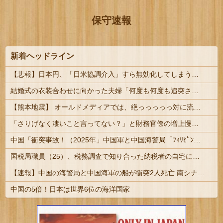
保守速報
新着ヘッドライン
【悲報】日本円、「日米協調介入」すら無効化してしまうｗｗｗｗｗ
結婚式の衣装合わせに向かった夫婦「何度も何度も追突され…何が目的か本当に理解できない」東名高速で続いた約1.7キロの追突 #静岡 | 煽りを誘発するような運転をしたのではないか？
【熊本地震】 オールドメディアでは、絶っっっっっ対に流れない動画
「さりげなく凄いこと言ってない？」と財務官僚の増上慢っぷりに衝撃を受ける人が続出、なぜ官僚にすぎない財務省が……
中国「衝突事故！（2025年」中国軍と中国海警局「ﾌｨﾘﾋﾟﾝ船の追跡中に衝突！（8/11」中国「2人死亡」中国政府「1年間隠蔽」日本「隠蔽され...
国税局職員（25）、税務調査で知り合った納税者の自宅に出入りしお小遣い1億5000万円頂戴するwww
【速報】中国の海警局と中国海軍の船が衝突2人死亡 南シナ海でフィリピン船を追跡中
中国の5倍！日本は世界6位の海洋国家