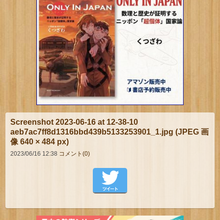
Screenshot 2023-06-16 at 12-38-10
aeb7ac7ff8d1316bbd439b5133253901_1.jpg (JPEG 画
像 640 × 484 px)
2023/06/16 12:38
コメント(0)