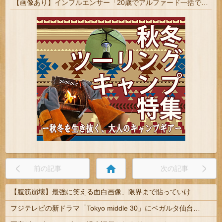
【画像あり】インフルエンサー「20歳でアルファード一括で買えちゃう私って素敵」
home
前の記事
次の記事
【腹筋崩壊】最強に笑える面白画像、限界まで貼っていけｗｗｗ
フジテレビの新ドラマ「Tokyo middle 30」にベガルタ仙台っぽいネタが登場