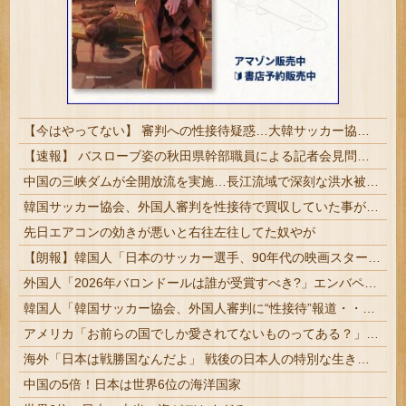
【今はやってない】 審判への性接待疑惑…大韓サッカー協会が声明「現在は一切発生していない」
【速報】 バスローブ姿の秋田県幹部職員による記者会見問題、ラブホテルからの参加だと特定「体調が優れなかったため...」とは何だったのか
中国の三峡ダムが全開放流を実施…長江流域で深刻な洪水被害！
韓国サッカー協会、外国人審判を性接待で買収していた事が判明
先日エアコンの効きが悪いと右往左往してた奴やが
【朗報】韓国人「日本のサッカー選手、90年代の映画スターかよ」
外国人「2026年バロンドールは誰が受賞すべき?」エンバペ、今季無冠でも初受賞か!?海外ファンが考える本命とは!?【海外の反応】
韓国人「韓国サッカー協会、外国人審判に“性接待”報道・・・」→「2002年の審判買収が事実だったのか？」「日本人が言ってたこと正しかったね・・・...
アメリカ「お前らの国でしか愛されてないものってある？」日本「納豆」
海外「日本は戦勝国なんだよ」 戦後の日本人の特別な生き様に各国から称賛の声
中国の5倍！日本は世界6位の海洋国家