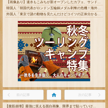
【画像あり】速水もこみちが新オープンしたカフェ、サンドイッチ1つ「3000円」ｗｗｗｗｗ
韓国人「韓国代表がロンドン五輪銅メダル剥奪の危機！海外メディアが『時効の壁を越えてIOCの調査対象になり得る』と報道！」
外国人「東京で謎の動物を見たんだけどコイツの正体分かる？」
home
前の記事
次の記事
【腹筋崩壊】最強に笑える面白画像、限界まで貼っていけｗｗｗ