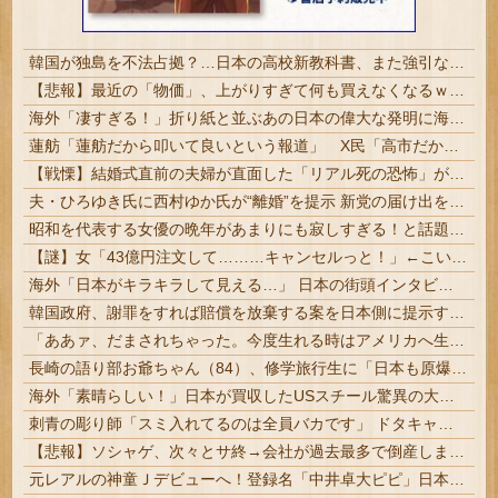
韓国が独島を不法占拠？…日本の高校新教科書、また強引な主張＝韓国の反応
【悲報】最近の「物価」、上がりすぎて何も買えなくなるｗｗｗｗｗ
海外「凄すぎる！」折り紙と並ぶあの日本の偉大な発明に海外がびっくり仰天
蓮舫「蓮舫だから叩いて良いという報道」 X民「高市だから叩いて良いをやってるのがお前だろ」
【戦慄】結婚式直前の夫婦が直面した「リアル死の恐怖」がヤバすぎる・・・・
夫・ひろゆき氏に西村ゆか氏が“離婚”を提示 新党の届け出を知らされず激怒「信頼関係が保てず夫婦を続けるのは無理」
昭和を代表する女優の晩年があまりにも寂しすぎる！と話題に、自身の子供を餓死する寸前までネグレクトした挙句……
【謎】女「43億円注文して………キャンセルっと！」←こいつの目的
海外「日本がキラキラして見える…」 日本の街頭インタビューに登場した女子高生4人組がエモすぎると話題に
韓国政府、謝罪をすれば賠償を放棄する案を日本側に提示するも拒否される＝韓国の反応
「ああァ、だまされちゃった。今度生れる時はアメリカへ生れるぞ」 ２２歳で戦死した特攻隊員が出撃前の日記に残した“本音” #歴史 | 富永恭次陸軍中将：
長崎の語り部お爺ちゃん（84）、修学旅行生に「日本も原爆を持たないと負ける」と言われびっくり！ 被団協代表（85）も中学生に「核を持たないで日本...
海外「素晴らしい！」日本が買収したUSスチール驚異の大復活に米国人が大喜び
刺青の彫り師「スミ入れてるのは全員バカです」 ドタキャン当たり前、カネはない、挨拶もできない | ＞5000円でできるかと尋ねられる。「5000円好きなんです、バカって」
【悲報】ソシャゲ、次々とサ終→会社が過去最多で倒産しまくってしまう・・・
元レアルの神童Ｊデビューへ！登録名「中井卓大ピピ」日本初挑戦の22歳今治MFが開幕戦に先発 #サッカー