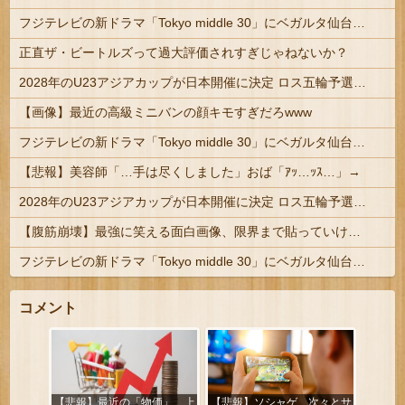
フジテレビの新ドラマ「Tokyo middle 30」にベガルタ仙台っぽいネタが登場
正直ザ・ビートルズって過大評価されすぎじゃねないか？
2028年のU23アジアカップが日本開催に決定 ロス五輪予選を兼ねた大会
【画像】最近の高級ミニバンの顔キモすぎだろwww
フジテレビの新ドラマ「Tokyo middle 30」にベガルタ仙台っぽいネタが登場
【悲報】美容師「…手は尽くしました」おば「ｱｯ…ｯｽ…」→
2028年のU23アジアカップが日本開催に決定 ロス五輪予選を兼ねた大会
【腹筋崩壊】最強に笑える面白画像、限界まで貼っていけｗｗｗ
フジテレビの新ドラマ「Tokyo middle 30」にベガルタ仙台っぽいネタが登場
コメント
【悲報】最近の「物価」、上
【悲報】ソシャゲ、次々とサ