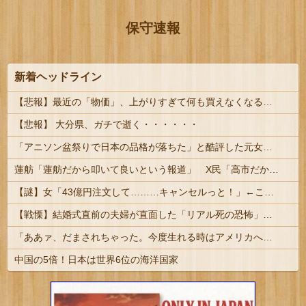
保守速報
新着ヘッドライン
【悲報】最近の「物価」、上がりすぎて何も買えなくなるｗｗｗｗｗ
【悲報】 大分県、ガチで逝く・・・・・・
「アニソン盆祭りで日本の品格が落ちた」と酷評した元女優、「あんたが品格を語るのかよ！」と総ツッコミを食らってしまい……
蓮舫「蓮舫だから叩いて良いという報道」 X民「高市だから叩いて良いをやってるのがお前だろ」
【謎】女「43億円注文して………キャンセルっと！」←こいつの目的
【戦慄】結婚式直前の夫婦が直面した「リアル死の恐怖」がヤバすぎる・・・・
「ああァ、だまされちゃった。今度生れる時はアメリカへ生れるぞ」 ２２歳で戦死した特攻隊員が出撃前の日記に残した“本音” #歴史 | 富永恭次陸軍中将：
中国の5倍！日本は世界6位の海洋国家