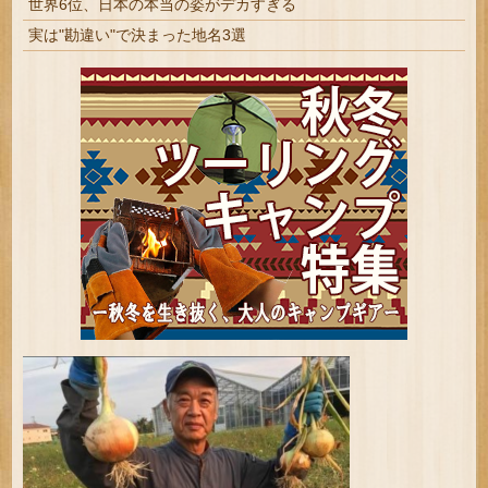
世界6位、日本の本当の姿がデカすぎる
実は"勘違い"で決まった地名3選