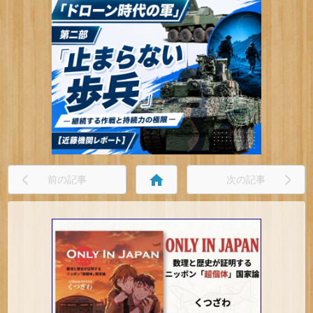
home
前の記事
次の記事