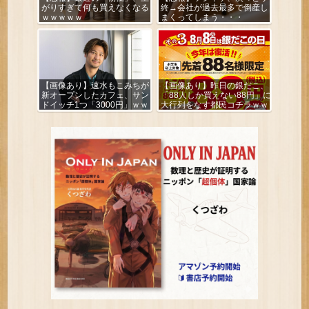
がりすぎて何も買えなくなる
終→会社が過去最多で倒産し
ｗｗｗｗｗ
まくってしまう・・・
【画像あり】速水もこみちが
【画像あり】昨日の銀だこ、
新オープンしたカフェ、サン
「88人しか買えない88円」に
ドイッチ1つ「3000円」ｗｗ
大行列をなす都民コチラｗｗ
ｗｗｗ
ｗｗｗ