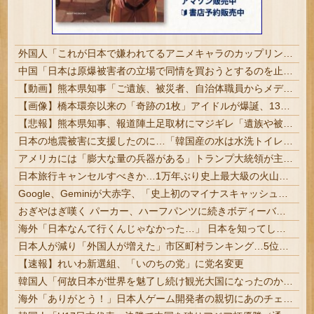
外国人「これが日本で嫌われてるアニメキャラのカップリングらしい…」
中国「日本は原爆被害者の立場で同情を買おうとするのを止めろ」 | 中国人には一生同情しないわ。
【動画】熊本県知事「ご遺族、被災者、自治体職員からメディアの報道に対し、極めて強い不満や苦情が出ている」記者「具体的には？」→
【画像】橋本環奈以来の「奇跡の1枚」アイドルが爆誕、1300万回表示を記録ｗｗｗｗｗｗ 【Pickup07092036】
【悲報】熊本県知事、報道陣土足取材にマジギレ「遺族や被災者から強い不満でてる！」 → 記者「例えば？」 → 知事、怒り通り越して呆れてしまう …...
日本の地震被害に支援したのに…「韓国産の水は水洗トイレに」
アメリカには「膨大な量の兵器がある」トランプ大統領が主張…在庫枯渇の報道受け！
日本旅行キャンセルすべきか…1万年ぶり史上最大級の火山の兆し＝韓国の反応
Google、Geminiが大赤字、「史上初のマイナスキャッシュフロー」に陥る
おぎやはぎ嘆く パーカー、ハーフパンツに続きボディーバッグも“ダサい”論争に「なんでおじさんだけ言われるの？」
海外「日本なんて行くんじゃなかった…」 日本を知ってしまったディズニー信者、帰国後『本家』に失望する事態に
日本人が減り「外国人が増えた」市区町村ランキング…5位は埼玉県川口市、4位京都市、ではトップ3は？ #人口 | 大阪は日本の痰壺
【速報】れいわ新選組、「いのちの党」に党名変更
韓国人「何故日本が世界を魅了し続け観光大国になったのか？その理由がこちら‥」→「文化的なソフトパワーが凄い」
海外「ありがとう！」日本人ゲーム開発者の親切にあのチェコの英雄も超感動