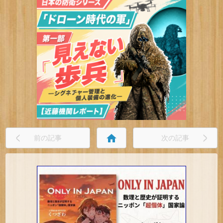
home
前の記事
次の記事