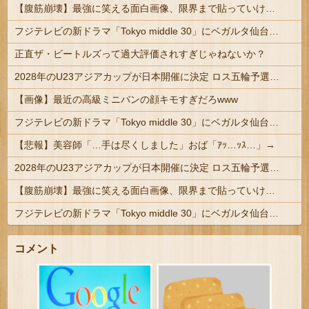
【腹筋崩壊】最強に笑える面白画像、限界まで貼っていけｗｗｗ
フジテレビの新ドラマ「Tokyo middle 30」にベガルタ仙台っぽいネタが登場
正直ザ・ビートルズって過大評価されすぎじゃねないか？
2028年のU23アジアカップが日本開催に決定 ロス五輪予選を兼ねた大会
【画像】最近の高級ミニバンの顔キモすぎだろwww
フジテレビの新ドラマ「Tokyo middle 30」にベガルタ仙台っぽいネタが登場
【悲報】美容師「…手は尽くしました」おば「ｱｯ…ｯｽ…」→
2028年のU23アジアカップが日本開催に決定 ロス五輪予選を兼ねた大会
【腹筋崩壊】最強に笑える面白画像、限界まで貼っていけｗｗｗ
フジテレビの新ドラマ「Tokyo middle 30」にベガルタ仙台っぽいネタが登場
コメント