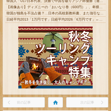
韓国人「U17日本代表、決勝で中国を破りアジア杯優勝（通算5回目・最多優勝国）」→「韓国は8強で落ちたのに・・・もう越えられない壁になってしまったね」「韓国は監督の問題が大きい」「日本はもうどんなに精神勝利したところで超えられない壁である」
【画像あり】ディズニーの「おいなり巻（600円）」、卑猥すぎて賛否両論ｗｗｗｗｗ
韓国が独島を不法占拠？…日本の高校新教科書、また強引な主張＝韓国の反応
日経平均2013「1万円です」日経平均2026「6万円です」←これは年収爆上がりしたんやろなぁ・・・
home
前の記事
次の記事