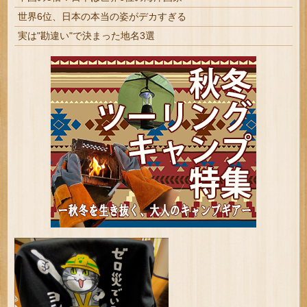
世界6位、日本の本当の姿がデカすぎる
実は"勘違い"で決まった地名3選