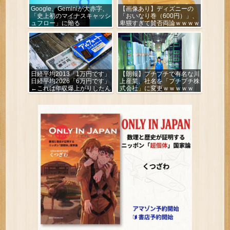
Google、Geminiが大赤字、
【画像あり】ディズニーの
「史上初のマイナスキャッシ
「おいなり巻（600円）」、
ュフロー」に陥る
卑猥すぎて賛否両論ｗｗｗｗ
ｗ
日経平均2013「1万円です」
【朗報】プチプチで有名な川
日経平均2026「6万円です」
上産業、社名を「プチプチ株
←これは年収爆上がりしたん
式会社」に変更ｗｗｗｗｗ
やろなぁ・・・