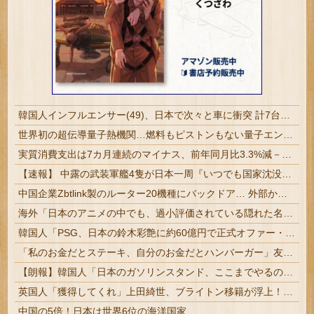
韓国人インフルエンサー(49)、日本で次々と車に衝突 計7台巻き込み 八王子
世界初の超伝導量子熱機関…燃料もピストンもない量子エンジンが回った！
実質消費支出は7カ月連続のマイナス、前年同月比3.3%減－6月
【速報】 中露の武装軍艦4隻が日本一周『いつでも国家沈没させられるぞ』
中国企業Zbtlink製のルーター20機種にバックドア… 外部から完全制御のおそれ
海外「日本のアニメの中でも、過小評価されている隠れた名作といえばこの作品なんだよね・・・！」【海外の反応】
韓国人「PSG、日本の鈴木彩艶に約60億円で正式オファー・・・」→「あいつがそれほどなのか（ﾌﾞﾙﾌﾞﾙ）」「レギュラーとして出れるとは思わない...
「私のお金だとステーキ、自分のお金だとハンバーガー」友人の食費を3か月出し続けた私に限界が来た話
【朗報】韓国人「日本のガソリンスタンド、ここまでやるのか…」
英国人「獲得してくれ」上田綺世、ブライトン移籍が浮上！三笘薫との日本代表ホットライン実現!?現地サポ大興奮！「勘弁してくれ」と危惧される懸念点と...
中国の5倍！日本は世界6位の海洋国家