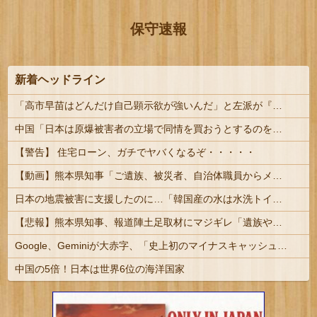
保守速報
新着ヘッドライン
「高市早苗はどんだけ自己顕示欲が強いんだ」と左派が『高木美帆氏に送られた包丁セット』に激怒、「こんな首相は見たことがない」と言い張るも……
中国「日本は原爆被害者の立場で同情を買おうとするのを止めろ」 | 中国人には一生同情しないわ。
【警告】 住宅ローン、ガチでヤバくなるぞ・・・・・
【動画】熊本県知事「ご遺族、被災者、自治体職員からメディアの報道に対し、極めて強い不満や苦情が出ている」記者「具体的には？」→
日本の地震被害に支援したのに…「韓国産の水は水洗トイレに」
【悲報】熊本県知事、報道陣土足取材にマジギレ「遺族や被災者から強い不満でてる！」 → 記者「例えば？」 → 知事、怒り通り越して呆れてしまう …...
Google、Geminiが大赤字、「史上初のマイナスキャッシュフロー」に陥る
中国の5倍！日本は世界6位の海洋国家