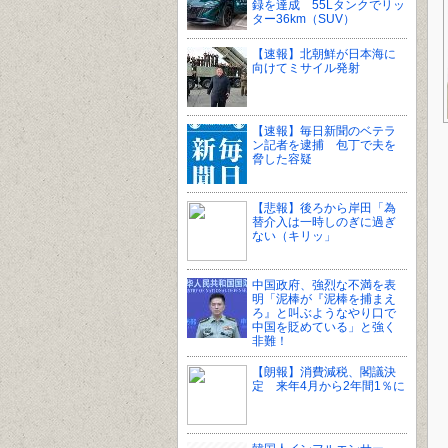
録を達成 55Lタンクでリッ
ター36km（SUV）
【速報】北朝鮮が日本海に
向けてミサイル発射
【速報】毎日新聞のベテラ
ン記者を逮捕 包丁で夫を
脅した容疑
【悲報】後ろから岸田「為
替介入は一時しのぎに過ぎ
ない（キリッ」
中国政府、強烈な不満を表
明「泥棒が『泥棒を捕まえ
ろ』と叫ぶようなやり口で
中国を貶めている」と強く
非難！
【朗報】消費減税、閣議決
定 来年4月から2年間1％に