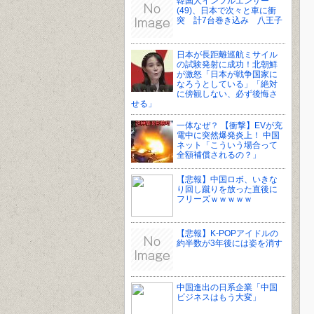
韓国人インフルエンサー
(49)、日本で次々と車に衝
突 計7台巻き込み 八王子
日本が長距離巡航ミサイル
の試験発射に成功！北朝鮮
が激怒「日本が戦争国家に
なろうとしている」「絶対
に傍観しない、必ず後悔さ
せる」
一体なぜ？ 【衝撃】EVが充
電中に突然爆発炎上！ 中国
ネット「こういう場合って
全額補償されるの？」
【悲報】中国ロボ、いきな
り回し蹴りを放った直後に
フリーズｗｗｗｗｗ
【悲報】K-POPアイドルの
約半数が3年後には姿を消す
中国進出の日系企業「中国
ビジネスはもう大変」