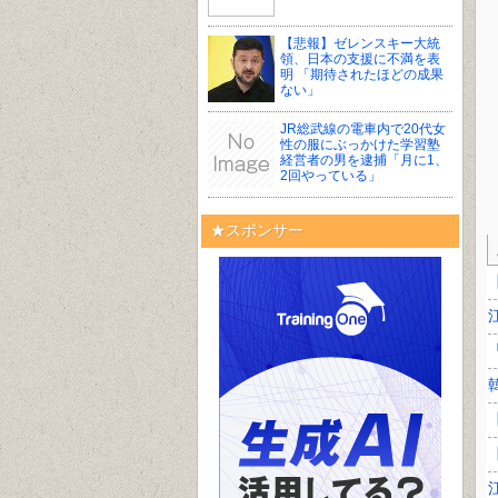
【悲報】ゼレンスキー大統
領、日本の支援に不満を表
明 「期待されたほどの成果
ない」
JR総武線の電車内で20代女
性の服にぶっかけた学習塾
経営者の男を逮捕「月に1、
2回やっている」
★スポンサー