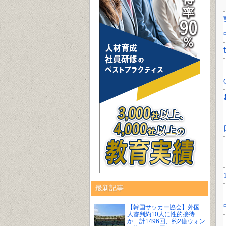
最新記事
【韓国サッカー協会】外国
人審判約10人に性的接待
か 計1496回、約2億ウォン