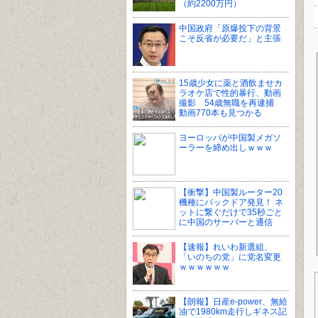
（約2200万円）
中国政府「原爆投下の背景
こそ反省が必要だ」と主張
15歳少女に薬と酒飲ませカ
ラオケ店で性的暴行、動画
撮影 54歳無職を再逮捕
動画770本も見つかる
ヨーロッパが中国製メガソ
ーラーを締め出しｗｗｗ
【衝撃】中国製ルーター20
機種にバックドア発見！ ネ
ットに繋ぐだけで35秒ごと
に中国のサーバーと通信
【速報】れいわ新選組、
「いのちの党」に党名変更
ｗｗｗｗｗｗ
【朗報】日産e-power、無給
油で1980km走行しギネス記