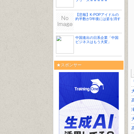
フリーズｗｗｗｗｗ
【悲報】K-POPアイドルの
約半数が3年後には姿を消す
中国進出の日系企業「中国
ビジネスはもう大変」
★スポンサー