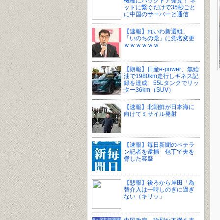
機種にバックドア発見！ ネ
ットに繋ぐだけで35秒ごと
に中国のサーバーと通信
【速報】れいわ新選組、
「いのちの党」に党名変更
ｗｗｗｗｗｗ
【朗報】日産e-power、無給
油で1980km走行しギネス記
録を達成 55Lタンクでリッ
ター36km（SUV）
【速報】北朝鮮が日本海に
向けてミサイル発射
【速報】毎日新聞のベテラ
ン記者を逮捕 包丁で夫を
脅した容疑
【悲報】後ろから岸田「為
替介入は一時しのぎに過ぎ
ない（キリッ」