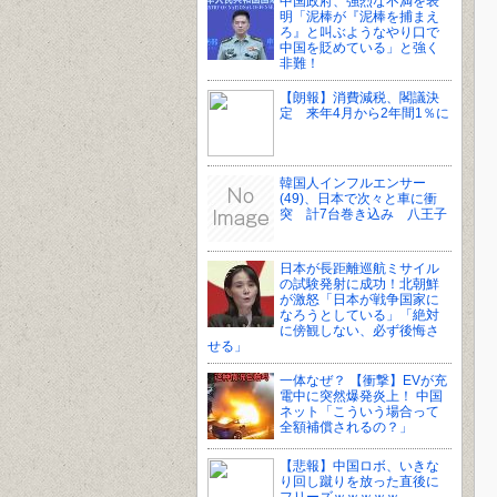
中国政府、強烈な不満を表
明「泥棒が『泥棒を捕まえ
ろ』と叫ぶようなやり口で
中国を貶めている」と強く
非難！
【朗報】消費減税、閣議決
定 来年4月から2年間1％に
韓国人インフルエンサー
(49)、日本で次々と車に衝
突 計7台巻き込み 八王子
日本が長距離巡航ミサイル
の試験発射に成功！北朝鮮
が激怒「日本が戦争国家に
なろうとしている」「絶対
に傍観しない、必ず後悔さ
せる」
一体なぜ？ 【衝撃】EVが充
電中に突然爆発炎上！ 中国
ネット「こういう場合って
全額補償されるの？」
【悲報】中国ロボ、いきな
り回し蹴りを放った直後に