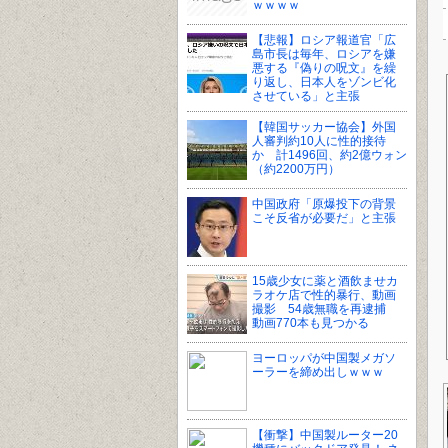
ｗｗｗｗ
【悲報】ロシア報道官「広
島市長は毎年、ロシアを嫌
悪する『偽りの呪文』を繰
り返し、日本人をゾンビ化
させている」と主張
【韓国サッカー協会】外国
人審判約10人に性的接待
か 計1496回、約2億ウォン
（約2200万円）
中国政府「原爆投下の背景
こそ反省が必要だ」と主張
15歳少女に薬と酒飲ませカ
ラオケ店で性的暴行、動画
撮影 54歳無職を再逮捕
動画770本も見つかる
ヨーロッパが中国製メガソ
ーラーを締め出しｗｗｗ
【衝撃】中国製ルーター20