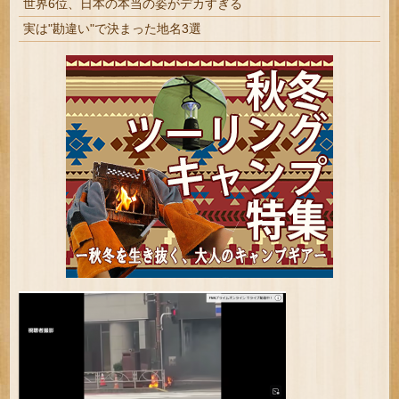
世界6位、日本の本当の姿がデカすぎる
実は"勘違い"で決まった地名3選