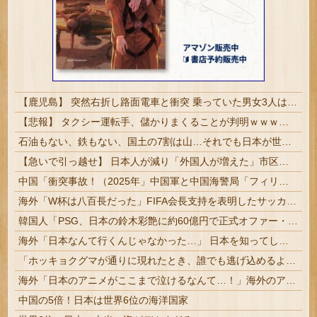
【鹿児島】 突然右折し路面電車と衝突 乗っていた男女3人は車を放置しダッシュで逃走中
【悲報】 タクシー運転手、儲かりまくることが判明ｗｗｗｗｗｗｗｗ
石油もない、鉄もない、国土の7割は山…それでも日本が世界屈指の経済大国になれた「勤勉さ」以外の勝因！
【急いで引っ越せ】 日本人が減り「外国人が増えた」市区町村ランキングキタ━━!
中国「衝突事故！（2025年」中国軍と中国海警局「フィリピン船の追跡中に衝突！（8/11」中国「2人死亡」中国政府「1年間隠蔽」日本「隠蔽された事実報道！（2026年」→
海外「W杯は八百長だった」FIFA会長支持を表明したサッカー協会に海外大騒ぎ！（海外の反応）
韓国人「PSG、日本の鈴木彩艶に約60億円で正式オファー・・・」→「あいつがそれほどなのか（ﾌﾞﾙﾌﾞﾙ）」「レギュラーとして出れるとは思わない...
海外「日本なんて行くんじゃなかった…」 日本を知ってしまったディズニー信者、帰国後『本家』に失望する事態に
「ホッキョクグマが通りに現れたとき、誰でも逃げ込めるように」北緯78度の町が家も車も鍵をかけない理由とは？
海外「日本のアニメがここまで泣けるなんて…！」海外のアニメファンが一番泣いた日本のアニメとは・・・？【海外の反応】
中国の5倍！日本は世界6位の海洋国家