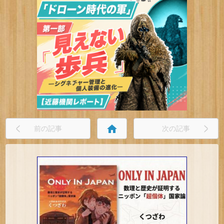
home
前の記事
次の記事