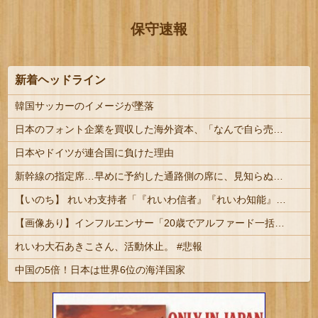
保守速報
新着ヘッドライン
韓国サッカーのイメージが墜落
日本のフォント企業を買収した海外資本、「なんで自ら売上ゼロにするようなことするの」とドン引きするような方針転換を……
日本やドイツが連合国に負けた理由
新幹線の指定席…早めに予約した通路側の席に、見知らぬ母子が。車掌の呼びかけにも「目を閉じて無視」して居座られました。無理やり奪われた席は、...
【いのち】 れいわ支持者「『れいわ信者』『れいわ知能』は差別的。放送禁止用語にすべき。オールドメディアは配慮を」→かわりにピッタリの名称が...
【画像あり】インフルエンサー「20歳でアルファード一括で買えちゃう私って素敵」
れいわ大石あきこさん、活動休止。 #悲報
中国の5倍！日本は世界6位の海洋国家