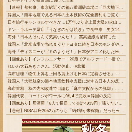
日本やドイツが連合国に負けた理由
【速報】都知事、東京駅近くの都八重洲駐車場に「巨大地下シェルター」整備を正式表明
韓国人「熊本地震で見る日本の土木技術の完全勝利をご覧ください」→「これはすごいわ」「こういうのを見ると日本人は何か適当に作る感じがしない・・・」「あれがまさに経験値である」
日本旅行キャンセルすべきか…1万年ぶり史上最大級の火山の兆し＝韓国の反応
ドン・キホーテ露店「うなぎのかば焼き」で食中毒 男女14人が発熱や腹痛など訴え…サルモネラ属の菌検出
海外「日本人はなんて気高いんだ！」 英高級紙も驚愕した極限の中の日本人の姿に世界が衝撃
韓国人「北米市場で売れまくりトヨタに続き日本のホンダやスズキも今年第2四半期に大幅な黒字を記録！」→「あまりにも見事なV字回復‥」
海外「ディズニーがゴミのようだ！」日本がアニメ化した米人気SF作品に絶賛の声が殺到中
【画像あり】インフルエンサー「20歳でアルファード一括で買えちゃう私って素敵」
れいわ大石あきこさん、活動休止。 #悲報
高市総理「物価上昇を上回る賃上げを日本に定着させる」 →国家公務員月給3.51％増へ 地方公務員も追随する見通し
韓国人「大韓航空の熊本地震飲料水支援に対する日本人の反応をご覧ください・・・」→「」
高市首相、秋の内閣改造で目論む「麻生支配からの脱却」…茂木敏充氏も小林鷹之氏もクビ | いやねぇよ
韓国代表、コートジボワールに0対4で完敗＝韓国の反応
【画像あり】居酒屋「6人で長居して会計4939円！喋りたいだけなら公園に行ってくれ（怒」
【悲報】NISA口座2052万のうち「約4割が未稼働」だったｗｗｗｗｗ