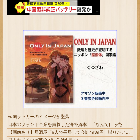
韓国サッカーのイメージが墜落
日本のフォント企業を買収した海外資本、「なんで自ら売上ゼロにするようなことするの」とドン引きするような方針転換を……
【画像あり】居酒屋「6人で長居して会計4939円！喋りたいだけなら公園に行ってくれ（怒」