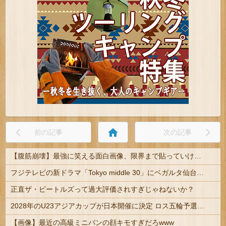
home
前の記事
次の記事
【腹筋崩壊】最強に笑える面白画像、限界まで貼っていけｗｗｗ
フジテレビの新ドラマ「Tokyo middle 30」にベガルタ仙台っぽいネタが登場
正直ザ・ビートルズって過大評価されすぎじゃねないか？
2028年のU23アジアカップが日本開催に決定 ロス五輪予選を兼ねた大会
【画像】最近の高級ミニバンの顔キモすぎだろwww