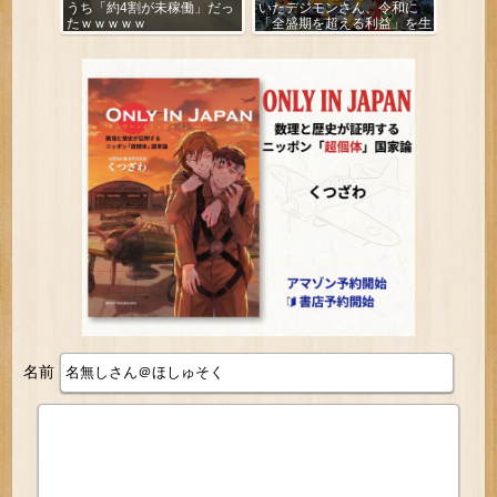
うち「約4割が未稼働」だっ
いたデジモンさん、令和に
たｗｗｗｗｗ
「全盛期を超える利益」を生
み出していた
名前