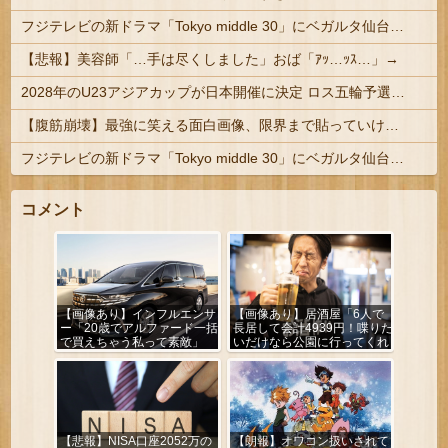
フジテレビの新ドラマ「Tokyo middle 30」にベガルタ仙台っぽいネタが登場
【悲報】美容師「…手は尽くしました」おば「ｱｯ…ｯｽ…」→
2028年のU23アジアカップが日本開催に決定 ロス五輪予選を兼ねた大会
【腹筋崩壊】最強に笑える面白画像、限界まで貼っていけｗｗｗ
フジテレビの新ドラマ「Tokyo middle 30」にベガルタ仙台っぽいネタが登場
コメント
【画像あり】インフルエンサ
【画像あり】居酒屋「6人で
ー「20歳でアルファード一括
長居して会計4939円！喋りた
で買えちゃう私って素敵」
いだけなら公園に行ってくれ
（怒」
【悲報】NISA口座2052万の
【朗報】オワコン扱いされて