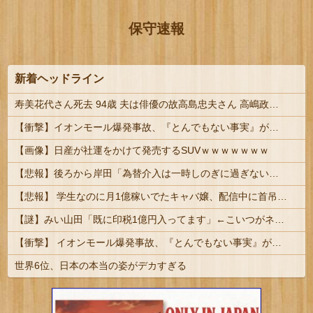
保守速報
新着ヘッドライン
寿美花代さん死去 94歳 夫は俳優の故高島忠夫さん 高嶋政宏、政伸の母 | 長男殺した家政婦はまだ生きてんのかね
【衝撃】イオンモール爆発事故、『とんでもない事実』が判明してしまう・・・・・・
【画像】日産が社運をかけて発売するSUVｗｗｗｗｗｗｗ
【悲報】後ろから岸田「為替介入は一時しのぎに過ぎない（キリッ」
【悲報】 学生なのに月1億稼いでたキャバ嬢、配信中に首吊って亡くなる
【謎】みい山田「既に印税1億円入ってます」←こいつがネットの叩き程度にムキになる理由
【衝撃】 イオンモール爆発事故、『とんでもない事実』が判明してしまう・・・・・・
世界6位、日本の本当の姿がデカすぎる