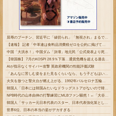
屈辱のプーチン、習近平に「値切られ」「無視され」まるで主従関係…ロシアが中国の属国になりつつある！
【速報】 記者「中革連は食料品消費税ゼロを公約に掲げていたが？」→階猛氏「そ、それは財源確保という条件付き」
中国「大洪水！」中国ダム「決壊」地元民「公式発表より死者多い！」中国政府「住民拘束！（安否不明」中国当局「救助隊動画も削除」台風13号「三峡ダム接近中」→
【韓国株】 7月のKOSPI 28.9％下落…通貨危機を超える過去最大の下げ幅
AIが指示なくサイバー攻撃 英政府機関の性能評価試験
「あんなに苦しむ姿をまた見るくらいなら、もう子どもはいらない」跡継ぎのために離婚までした皇帝が、難産の場で下した命令
火矢を放つと聖火台が燃え上がる、1992年バルセロナ五輪の聖火点火「実はあれ当たってない」【海外の反応】
韓国人「日本には韓国みたいなドラッグストアがないので韓国が羨ましくて羨ましくて仕方がないんだそうです」
NPB時代の山本由伸の打撃練習にMLBファン騒然！←「大谷の後に打たそう！」（海外の反応）
韓国人「サッカー元日本代表のスター、日本代表強化策として“韓日定期戦”の復活を提案・・・」→「これはマジで良いと思う」「今すぐやったらガチでボコ...
世界6位、日本の本当の姿がデカすぎる