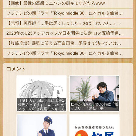
【画像】最近の高級ミニバンの顔キモすぎだろwww
フジテレビの新ドラマ「Tokyo middle 30」にベガルタ仙台っぽいネタが登場
【悲報】美容師「…手は尽くしました」おば「ｱｯ…ｯｽ…」→
2028年のU23アジアカップが日本開催に決定 ロス五輪予選を兼ねた大会
【腹筋崩壊】最強に笑える面白画像、限界まで貼っていけｗｗｗ
フジテレビの新ドラマ「Tokyo middle 30」にベガルタ仙台っぽいネタが登場
コメント
【謎】みい山田「既に印税1
仕事が出来ない奴の特徴「飯
億円入ってます」←こいつが
が遅い」「運転下手」
ネットの叩き程度にムキにな
る理由