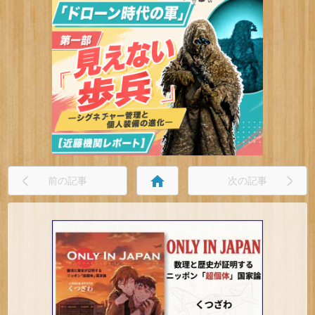
home
前の記事
次の記事