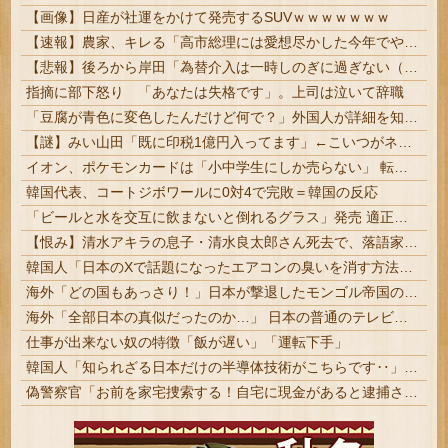
【画像】日産が社運をかけて発売するSUVｗｗｗｗｗｗｗ
【速報】農家、キレる「高市総理には愛想尽かした今年でやめるぞ」コメ売値は生産原価の半分以下、肥料代や燃料代は高騰
【悲報】後ろから岸田「為替介入は一時しのぎに過ぎない（キリッ」
指摘に部下怒り 「あなたは失格です」。上司は泣いて辞職
「豆腐が青色に変色したんだけど何で？」外国人が詳細を知りたがった日本のモノ特集
【謎】みい山田「既に印税1億円入ってます」←こいつがネットの叩き程度にムキになる理由
イオン、ポケモンカードは「小中学生にしか売らない」 転売対策の決断が「素晴らしい」 | 小遣い渡して並ばせるだけじゃん
韓国代表、コートジボワールに0対4で完敗＝韓国の反応
「ビールと水を交互に飲まないと倒れるグラス」発売 適正飲酒を施す #酒
【恨み】清水アキラの息子・清水良太郎さん死去で、落語家・柳家小はだが「いじめ」「暴行」被害告発
韓国人「日本のXで話題になったエアコンの臭いを消す方法をご覧ください」→「これマジ？」
海外「どの国もあっさり！」日本が撃退したモンゴル帝国の本当の恐ろしさに海外が大騒ぎ
海外「全部日本の真似だったのか…」 日本の普通のテレビ番組が最新SNSの数十年先を行っていたと話題に
仕事が出来ない奴の特徴「飯が遅い」「運転下手」
韓国人「知られざる日本だけの半導体技術がこちらです‥」→「サムスンがなければiPhoneが作れないと信じていたのに‥」
偽警察官「お前を家宅捜索する！自宅に現金があると逮捕されるぞ！」→4億千万円騙し取られる