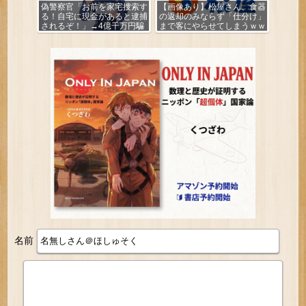
偽警察官「お前を家宅捜索す
【画像あり】松屋さん、食器
る！自宅に現金があると逮捕
の返却のみならず「仕分け」
されるぞ！」→4億千万円騙
まで客にやらせてしまうｗｗ
し取られる
ｗｗｗ
名前