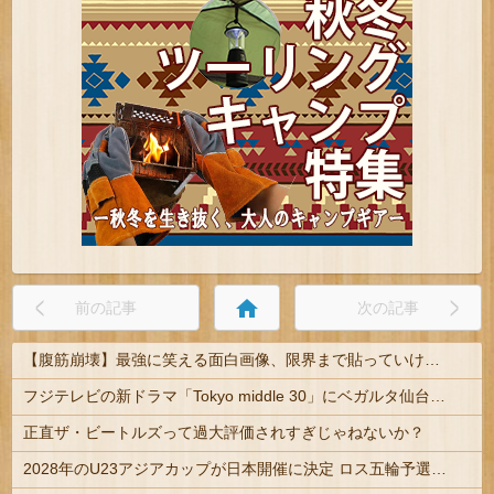
home
前の記事
次の記事
【腹筋崩壊】最強に笑える面白画像、限界まで貼っていけｗｗｗ
フジテレビの新ドラマ「Tokyo middle 30」にベガルタ仙台っぽいネタが登場
正直ザ・ビートルズって過大評価されすぎじゃねないか？
2028年のU23アジアカップが日本開催に決定 ロス五輪予選を兼ねた大会