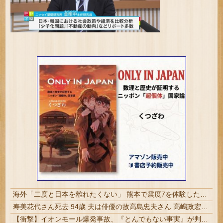
海外「二度と日本を離れたくない」 熊本で震度7を体験したドイツ人が語る日本の強さに感動の声
寿美花代さん死去 94歳 夫は俳優の故高島忠夫さん 高嶋政宏、政伸の母 | 長男殺した家政婦はまだ生きてんのかね
【衝撃】イオンモール爆発事故、『とんでもない事実』が判明してしまう・・・・・・