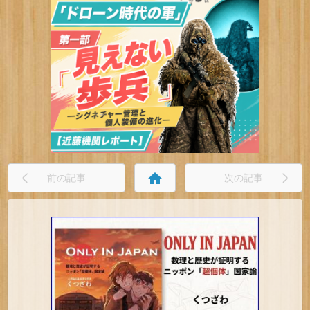
home
前の記事
次の記事