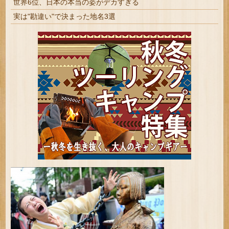
世界6位、日本の本当の姿がデカすぎる
実は"勘違い"で決まった地名3選