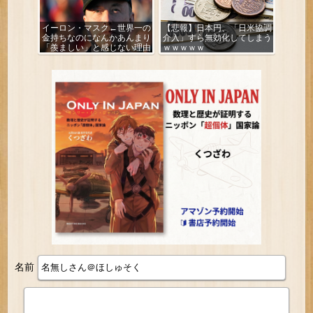
イーロン・マスク←世界一の
【悲報】日本円、「日米協調
金持ちなのになんかあんまり
介入」すら無効化してしまう
「羨ましい」と感じない理由
ｗｗｗｗｗ
名前