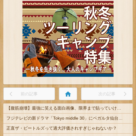
home
前の記事
次の記事
【腹筋崩壊】最強に笑える面白画像、限界まで貼っていけｗｗｗ
フジテレビの新ドラマ「Tokyo middle 30」にベガルタ仙台っぽいネタが登場
正直ザ・ビートルズって過大評価されすぎじゃねないか？