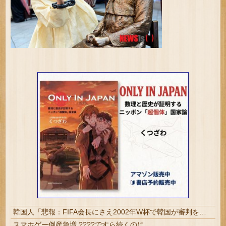
韓国人「悲報：FIFA会長にさえ2002年W杯で韓国が審判を買収していたと思われていた模様…（ブルブル」＝韓国の反応
スマホゲー倒産急増 ????ですら続くのに…