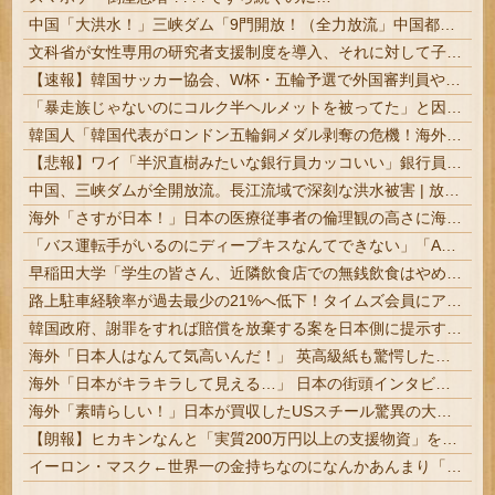
中国「大洪水！」三峡ダム「9門開放！（全力放流」中国都市「三峡沿線の道路水没」中国政府「高速道路封鎖！」中国ダム「緊急放流に合わせて開門（土砂崩...
文科省が女性専用の研究者支援制度を導入、それに対して子育て負担に苦しむ若手男性研究者は……
【速報】韓国サッカー協会、W杯・五輪予選で外国審判員や監督官を性接待！！！！
「暴走族じゃないのにコルク半ヘルメットを被ってた」と因縁つけて暴行 少年らと父親(37)逮捕
韓国人「韓国代表がロンドン五輪銅メダル剥奪の危機！海外メディアが『時効の壁を越えてIOCの調査対象になり得る』と報道！」
【悲報】ワイ「半沢直樹みたいな銀行員カッコいい」銀行員の友人「あんな奴居ねえよ」
中国、三峡ダムが全開放流。長江流域で深刻な洪水被害 | 放流したら街が水浸しになるダムなんて何で作ったの？
海外「さすが日本！」日本の医療従事者の倫理観の高さに海外が超感動
「バス運転手がいるのにディープキスなんてできない」「Aさんの供述には矛盾点」元ジャンポケ斉藤側が主張した「同意があった」理由
早稲田大学「学生の皆さん、近隣飲食店での無銭飲食はやめてください」
路上駐車経験率が過去最少の21%へ低下！タイムズ会員にアンケート
韓国政府、謝罪をすれば賠償を放棄する案を日本側に提示するも拒否される＝韓国の反応
海外「日本人はなんて気高いんだ！」 英高級紙も驚愕した極限の中の日本人の姿に世界が衝撃
海外「日本がキラキラして見える…」 日本の街頭インタビューに登場した女子高生4人組がエモすぎると話題に
海外「素晴らしい！」日本が買収したUSスチール驚異の大復活に米国人が大喜び
【朗報】ヒカキンなんと「実質200万円以上の支援物資」を寄付してしまう
イーロン・マスク←世界一の金持ちなのになんかあんまり「羨ましい」と感じない理由