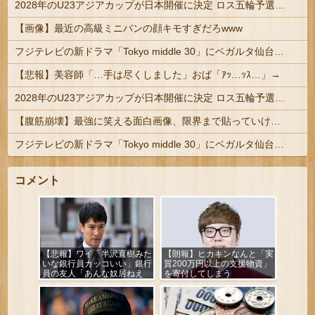
2028年のU23アジアカップが日本開催に決定 ロス五輪予選を兼ねた大会
【画像】最近の高級ミニバンの顔キモすぎだろwww
フジテレビの新ドラマ「Tokyo middle 30」にベガルタ仙台っぽいネタが登場
【悲報】美容師「…手は尽くしました」おば「ｱｯ…ｯｽ…」→
2028年のU23アジアカップが日本開催に決定 ロス五輪予選を兼ねた大会
【腹筋崩壊】最強に笑える面白画像、限界まで貼っていけｗｗｗ
フジテレビの新ドラマ「Tokyo middle 30」にベガルタ仙台っぽいネタが登場
コメント
【悲報】ワイ「半沢直樹みた
【朗報】ヒカキンなんと「実
いな銀行員カッコいい」銀行
質200万円以上の支援物資」
員の友人「あんな奴居ねえ
を寄付してしまう
よ」