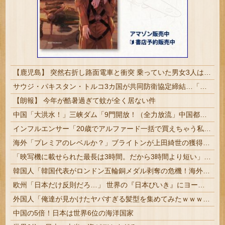
【鹿児島】 突然右折し路面電車と衝突 乗っていた男女3人は車を放置しダッシュで逃走中
サウジ・パキスタン・トルコ3カ国が共同防衛協定締結…「イスラム版NATO」指摘も！
【朗報】 今年が酷暑過ぎて蚊が全く居ない件
中国「大洪水！」三峡ダム「9門開放！（全力放流」中国都市「三峡沿線の道路水没」中国政府「高速道路封鎖！」中国ダム「緊急放流に合わせて開門（土砂崩れ発生」→
インフルエンサー「20歳でアルファード一括で買えちゃう私って素敵」
海外「プレミアのレベルか？」ブライトンが上田綺世の獲得に動き出して海外大騒ぎ！（海外の反応）
「映写機に載せられた最長は3時間。だから3時間より短い」ノーラン新作の尺を決めたのは、フィルムを巻く円盤の直径だった
韓国人「韓国代表がロンドン五輪銅メダル剥奪の危機！海外メディアが『時効の壁を越えてIOCの調査対象になり得る』と報道！」
欧州「日本だけ反則だろ…」 世界の『日本びいき』にヨーロッパ全土から不満の声
外国人「俺達が見かけたヤバすぎる髪型を集めてみたｗｗｗｗ」
中国の5倍！日本は世界6位の海洋国家