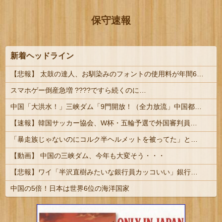
保守速報
新着ヘッドライン
【悲報】 太鼓の達人、お馴染みのフォントの使用料が年間6万から年間320万になったので変更に
スマホゲー倒産急増 ????ですら続くのに…
中国「大洪水！」三峡ダム「9門開放！（全力放流」中国都市「三峡沿線の道路水没」中国政府「高速道路封鎖！」中国ダム「緊急放流に合わせて開門（土砂崩...
【速報】韓国サッカー協会、W杯・五輪予選で外国審判員や監督官を性接待！！！！
「暴走族じゃないのにコルク半ヘルメットを被ってた」と因縁つけて暴行 少年らと父親(37)逮捕
【動画】 中国の三峡ダム、今年も大変そう・・・
【悲報】ワイ「半沢直樹みたいな銀行員カッコいい」銀行員の友人「あんな奴居ねえよ」
中国の5倍！日本は世界6位の海洋国家