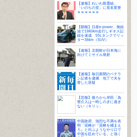
【速報】れいわ新選組、
「いのちの党」に党名変更
ｗｗｗｗｗｗ
【朗報】日産e-power、無給
油で1980km走行しギネス記
録を達成 55Lタンクでリッ
ター36km（SUV）
【速報】北朝鮮が日本海に
向けてミサイル発射
【速報】毎日新聞のベテラ
ン記者を逮捕 包丁で夫を
脅した容疑
【悲報】後ろから岸田「為
替介入は一時しのぎに過ぎ
ない（キリッ」
中国政府、強烈な不満を表
明「泥棒が『泥棒を捕まえ
ろ』と叫ぶようなやり口で
中国を貶めている」と強く