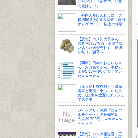
けただけ」「正常で、品質
問題はない」
「外国人受け入れ反対」大
幅増56.3(%) 東大調査 前回
から20ポイント以上の爆増
【悲報】コメ卸大手さん、
営業利益83％減 高値で買
い込んだ米が売れず「損切
り祭り」開幕へ
【朗報】日本のおじいちゃ
ん・おばあちゃん、半数以
上がSNSを使いこなしてい
たｗｗｗｗｗ
【鹿児島】突然右折し路面
電車と衝突 乗っていた男
女3人は車を放置しダッシュ
で逃走中
ジャングリア沖縄「ロイヤ
ルチケット」の販売開始、
大人29,700円にｗｗｗｗｗ
ｗｗｗｗ
【悲報】ロシア報道官「広