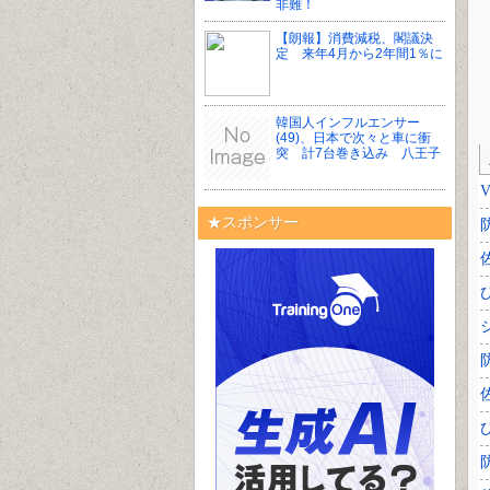
非難！
【朗報】消費減税、閣議決
定 来年4月から2年間1％に
韓国人インフルエンサー
(49)、日本で次々と車に衝
突 計7台巻き込み 八王子
★スポンサー