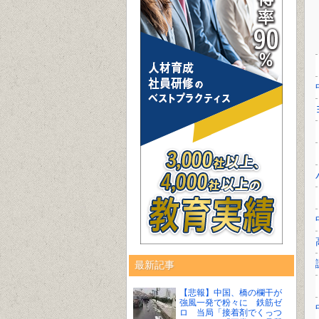
最新記事
【悲報】中国、橋の欄干が
強風一発で粉々に 鉄筋ゼ
ロ 当局「接着剤でくっつ