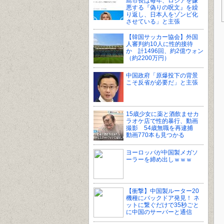
島市長は毎年、ロシアを嫌
悪する『偽りの呪文』を繰
り返し、日本人をゾンビ化
させている」と主張
【韓国サッカー協会】外国
人審判約10人に性的接待
か 計1496回、約2億ウォン
（約2200万円）
中国政府「原爆投下の背景
こそ反省が必要だ」と主張
15歳少女に薬と酒飲ませカ
ラオケ店で性的暴行、動画
撮影 54歳無職を再逮捕
動画770本も見つかる
ヨーロッパが中国製メガソ
ーラーを締め出しｗｗｗ
【衝撃】中国製ルーター20
機種にバックドア発見！ ネ
ットに繋ぐだけで35秒ごと
に中国のサーバーと通信