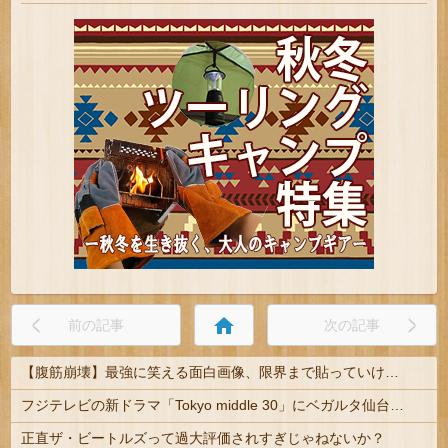
home
前の記事
次の記事
【腹筋崩壊】最強に笑える面白画像、限界まで貼っていけｗｗｗ
フジテレビの新ドラマ「Tokyo middle 30」にベガルタ仙台っぽいネタが登場
正直ザ・ビートルズって過大評価されすぎじゃねないか？