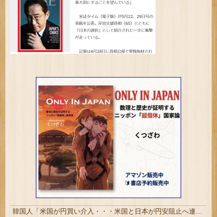
韓国人「米国が円買い介入・・・米国と日本が円安阻止へ連携」→「日本にはめっちゃ気を遣ってあげるねｗ」「ウォンも救ってくれ・・・」