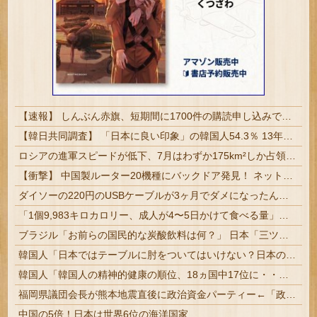
【速報】 しんぶん赤旗、短期間に1700件の購読申し込みで嬉し泣き→「うそでーす」虚偽申し込みと判明→ 共産党が刑事告訴「厳重な処罰を求める」
【韓日共同調査】 「日本に良い印象」の韓国人54.3％ 13年以降で最高に 日本人の韓国好感度は35.3％
ロシアの進軍スピードが低下、7月はわずか175km²しか占領できず！
【衝撃】 中国製ルーター20機種にバックドア発見！ ネットに繋ぐだけで35秒ごとに中国のサーバーと通信
ダイソーの220円のUSBケーブルが3ヶ月でダメになったんやが
「1個9,983キロカロリー、成人が4〜5日かけて食べる量」店名は『心臓発作グリル』、そこで本当に心臓発作が起きた日
ブラジル「お前らの国民的な炭酸飲料は何？」 日本「三ツ矢サイダーだな」
韓国人「日本ではテーブルに肘をついてはいけない？日本の食事マナーが想像以上に厳格すぎて韓国人が衝撃！」→「これが日本の食事マナーか？‥」
韓国人「韓国人の精神的健康の順位、18ヵ国中17位に・・・」→「日本に勝った！！！！！」
福岡県議団会長が熊本地震直後に政治資金パーティー←「政治家としてのセンスがない」（海外の反応）
中国の5倍！日本は世界6位の海洋国家