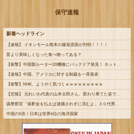
保守速報
新着ヘッドライン
【速報】 イオンモール熊本の爆発原因が判明！！！！
昔より美味しくなった食べ物ってある？
【衝撃】中国製ルーター20機種にバックドア発見！ ネットに繋ぐだけで35秒ごとに中国のサーバーと通信
【速報】中国、アメリカに対する制裁を一斉発表
【衝撃】NHK、ようやく気づくｗｗｗｗｗｗｗｗｗ
【悲報】 元れいわ代表の山本太郎さん、変わり果てた姿で見つかる
偽警察官「保釈金を払えば逮捕されずに済むよ」３０代男性が1342万円だまし取られる
中国の5倍！日本は世界6位の海洋国家