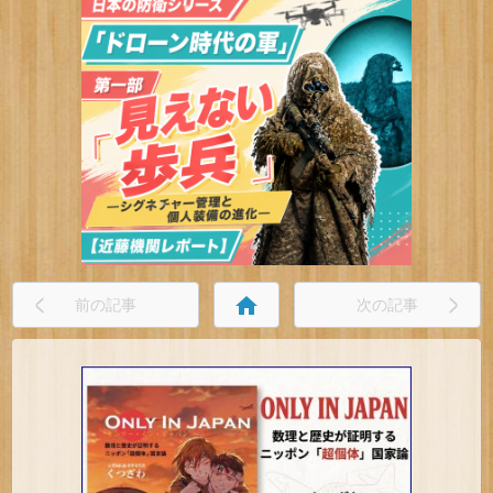
home
前の記事
次の記事