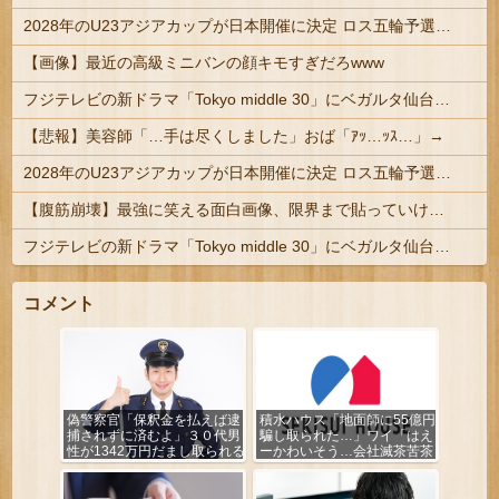
2028年のU23アジアカップが日本開催に決定 ロス五輪予選を兼ねた大会
【画像】最近の高級ミニバンの顔キモすぎだろwww
フジテレビの新ドラマ「Tokyo middle 30」にベガルタ仙台っぽいネタが登場
【悲報】美容師「…手は尽くしました」おば「ｱｯ…ｯｽ…」→
2028年のU23アジアカップが日本開催に決定 ロス五輪予選を兼ねた大会
【腹筋崩壊】最強に笑える面白画像、限界まで貼っていけｗｗｗ
フジテレビの新ドラマ「Tokyo middle 30」にベガルタ仙台っぽいネタが登場
コメント
偽警察官「保釈金を払えば逮
積水ハウス「地面師に55億円
捕されずに済むよ」３０代男
騙し取られた…」ワイ「はえ
性が1342万円だまし取られる
ーかわいそう…会社滅茶苦茶
やろなぁ」