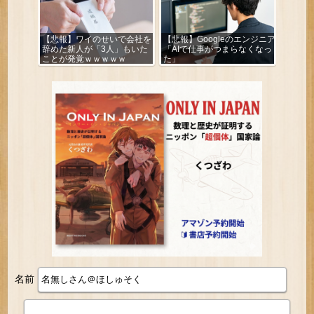
【悲報】ワイのせいで会社を
【悲報】Googleのエンジニア
辞めた新人が「3人」もいた
「AIで仕事がつまらなくなっ
ことが発覚ｗｗｗｗｗ
た」
名前