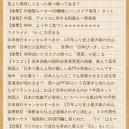
昔より美味しくなった食べ物ってある？
【衝撃】中国製ルーター20機種にバックドア発見！ ネットに繋ぐだけで35秒ごとに中国のサーバーと通信
【速報】中国、アメリカに対する制裁を一斉発表
【衝撃】NHK、ようやく気づくｗｗｗｗｗｗｗｗｗ
ウクライナ、ついに力尽きる
日本旅行キャンセルすべきか…1万年ぶり史上最大級の火山の兆し＝韓国の反応
欧州「日本だけ反則だろ…」 世界の『日本びいき』にヨーロッパ全土から不満の声
【衝撃】30年続いたモスクの祭りに『異変』が起こる・・・・・
【マスゴミ】高木美帆の国民栄誉賞受賞の画像、敢えて高市首相が写らないよう切り取られる
韓国人「日本で最も入学が難しい名門小学校がこちらです‥」→「エリート人生が確定する超難関ルート‥」
海外「その通り！」日本人ならどこでも発展させると語る世界的大富豪に海外が大騒ぎ
渡邊渚が現れるまで、我々はPTSDという言葉すら知らなかったという事実
なぜフランス人はこれほど日本が好きなのか？中国ネット「中国人も日本が好き」 | ネトウヨはネットのデマを信じ込んで中国を反日だと思ってる
韓国人「日本の気象庁が発表した“スーパー台風13号”の予想進路をご覧ください・・・」→「これ韓国は完全に直撃なんだけど」「信じませんｗｗｗ」
日本旅行キャンセルすべきか…1万年ぶり史上最大級の火山の兆し＝韓国の反応
偽警察官「保釈金を払えば逮捕されずに済むよ」３０代男性が1342万円だまし取られる
積水ハウス「地面師に55億円騙し取られた…」ワイ「はえーかわいそう…会社滅茶苦茶やろなぁ」
【悲報】ワイのせいで会社を辞めた新人が「3人」もいたことが発覚ｗｗｗｗｗ