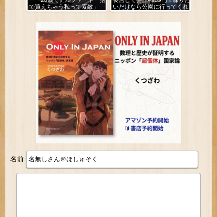
ー「20歳でアルファード一括
長居して会計4939円！喋りた
で買えちゃう私って素敵」
いだけなら公園に行ってくれ
（怒」
名前