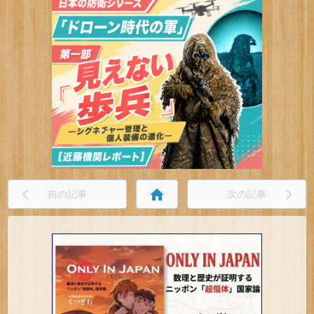
home
前の記事
次の記事