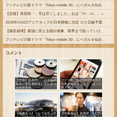
フジテレビの新ドラマ「Tokyo middle 30」にベガルタ仙台っぽいネタが登場
【悲報】美容師「…手は尽くしました」おば「ｱｯ…ｯｽ…」→
2028年のU23アジアカップが日本開催に決定 ロス五輪予選を兼ねた大会
【腹筋崩壊】最強に笑える面白画像、限界まで貼っていけｗｗｗ
フジテレビの新ドラマ「Tokyo middle 30」にベガルタ仙台っぽいネタが登場
コメント
【悲報】日本円、「日米協調
フリマ民「あと500円値下げ
介入」すら無効化してしまう
出来ませんか」ワイ「ほ～い
ｗｗｗｗｗ
購入ｗ」
【画像あり】インフルエンサ
【画像あり】居酒屋「6人で