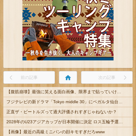
home
前の記事
次の記事
【腹筋崩壊】最強に笑える面白画像、限界まで貼っていけｗｗｗ
フジテレビの新ドラマ「Tokyo middle 30」にベガルタ仙台っぽいネタが登場
正直ザ・ビートルズって過大評価されすぎじゃねないか？
2028年のU23アジアカップが日本開催に決定 ロス五輪予選を兼ねた大会
【画像】最近の高級ミニバンの顔キモすぎだろwww