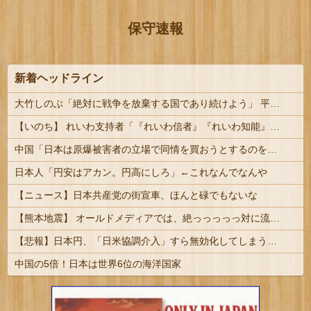
保守速報
新着ヘッドライン
大竹しのぶ「絶対に戦争を放棄する国であり続けよう」 平和への思いをつづる 広島に原爆が投下されてから81年 #芸能 | 沖縄は中国領土と主張されたら
【いのち】 れいわ支持者「『れいわ信者』『れいわ知能』は差別的。放送禁止用語にすべき。オールドメディアは配慮を」→かわりにピッタリの名称が...
中国「日本は原爆被害者の立場で同情を買おうとするのを止めろ」
日本人「円安はアカン。円高にしろ」←これなんでなんや
【ニュース】日本共産党の街宣車、ほんと碌でもないな
【熊本地震】 オールドメディアでは、絶っっっっっ対に流れない動画
【悲報】日本円、「日米協調介入」すら無効化してしまうｗｗｗｗｗ
中国の5倍！日本は世界6位の海洋国家