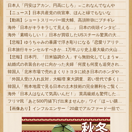
日本人「円安はアカン。円高にしろ」←これなんでなんや
【ニュース】日本共産党の街宣車、ほんと碌でもないな
【動画】ショートスリーパー堀大輔、高須幹弥にブチギレ
海外「日本がキラキラして見える…」 日本の街頭インタビューに登場した女子高生4人組がエモすぎると話題に
海外「素晴らしい！」日本が買収したUSスチール驚異の大復活に米国人が大喜び
【悲報】ゆうちゃみの暴露で浮き彫りになる『恋愛リアリティー番組』の裏側がヤバイ・・・・・
日本旅行キャンセルすべきか…1万年ぶり史上最大級の火山の兆し＝韓国の反応
【悲報】日本円、「日米協調介入」すら無効化してしまうｗｗｗｗｗ
結婚式の衣装合わせに向かった夫婦「何度も何度も追突され…何が目的か本当に理解できない」東名高速で続いた約1.7キロの追突 #静岡 | 煽りを誘発するような運転をしたのではないか？
韓国人「北米市場で売れまくりトヨタに続き日本のホンダやスズキも今年第2四半期に大幅な黒字を記録！」→「あまりにも見事なV字回復‥」
「外国人受け入れ反対」大幅増 東大調査、若い世代で多く | ジジババが反対すんのはわかるけど、ガキは何考えてんだか
韓国人「熊本地震で見る日本の土木技術の完全勝利をご覧ください」→「これはすごいわ」「こういうのを見ると日本人は何か適当に作る感じがしない・・・」「あれがまさに経験値である」
海外「日本人はなんて気高いんだ！」 英高級紙も驚愕した極限の中の日本人の姿に世界が衝撃
フリマ民「あと500円値下げ出来ませんか」ワイ「ほ～い購入ｗ」
【画像あり】インフルエンサー「20歳でアルファード一括で買えちゃう私って素敵」