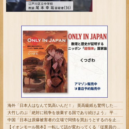
海外「日本人はなんて気高いんだ！」 英高級紙も驚愕した極限の中の日本人の姿に世界が衝撃
大竹しのぶ「絶対に戦争を放棄する国であり続けよう」 平和への思いをつづる 広島に原爆が投下されてから81年 #芸能 | 沖縄は中国領土と主張されたら
中国「日本は原爆被害者の立場で同情を買おうとするのを止めろ」
【イオンモール熊本】一転して話が変わってくる「従業員の避難誘導の証言が複数」イオン側が社内規定に抵触していた疑い