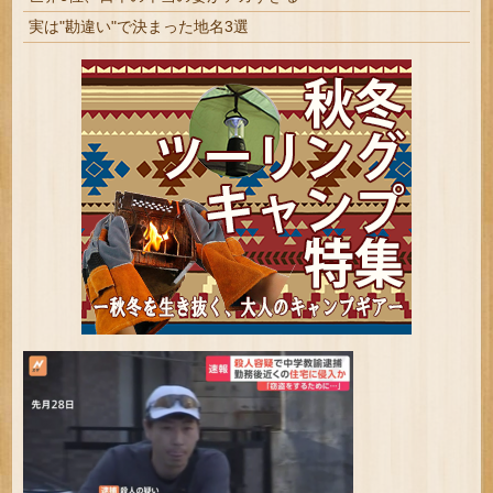
実は"勘違い"で決まった地名3選