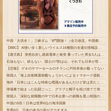
中国「大洪水！」三峡ダム「9門開放！（全力放流」中国都市「三峡沿線の道路水没」中国政府「高速道路封鎖！」中国ダム「緊急放流に合わせて開門（土砂崩れ発生」→
【BBC】 AI使い全く新しいウイルス16種類の全遺伝情報設計に初成功
【鹿児島】 突然右折し路面電車と衝突 乗っていた男女3人は車を放置しダッシュで逃走中
石油もない、鉄もない、国土の7割は山…それでも日本が世界屈指の経済大国になれた「勤勉さ」以外の勝因！
【悲報】 ゲオのサマーセールのチラシにPS5本体が載ってない
韓国人「海上自衛隊護衛艦ちょうかいによるトマホーク巡航ミサイルの実射試験に韓国人が衝撃！」→「着々と進む最新鋭の防衛装備‥」
海外「日本にはこんな特殊な標識があるんだけど皆は見たことある？」→「何これめちゃくちゃ可愛いｗｗ」【海外の反応】
球場裏で始まった乱闘ごっこ、グラブと帽子を投げ捨てて突っ込む小さな投手が逆さ吊りに【海外の反応】
韓国人「深刻な就職難の中で日本企業への就職を選ぶ韓国の若者が急増しているという現実」→「過去5年間で1万人以上が日本での勤務を選択か？」
中国の5倍！日本は世界6位の海洋国家
世界6位、日本の本当の姿がデカすぎる