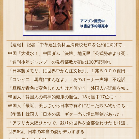
【速報】 記者「中革連は食料品消費税ゼロを公約に掲げていたが？」→階猛氏「そ、それは財源確保という条件付き」
中国「大洪水！」中国ダム「決壊」地元民「公式発表より死者多い！」中国政府「住民拘束！（安否不明」中国当局「救助隊動画も削除」台風13号「三峡ダム接近中」→
「週刊少年ジャンプ」の発行部数が初の100万部割れ
「日本製メモリ」に世界中から注文殺到、１兆５０００億円で工場増築へ
「コンビニ、馬鹿にすんなよ」→あのオーナー夫婦、不起訴ｗｗｗｗｗｗｗｗｗ
「豆腐が青色に変色したんだけど何で？」外国人が詳細を知りたがった日本のモノ特集
韓国人「韓国人の精神的健康の順位、18ヵ国中17位に・・・」→「日本に勝った！！！！！」
韓国人「最近、美しさから日本で有名になった飲み物がこちら・・・」
【衝撃】韓国人「日本の店、ギター売り場に聖剣があった」
「アフリカ大陸ひとつで、残りの世界を全部合わせたより遺伝的多様性が多い」人類が最初にいた場所の話
世界6位、日本の本当の姿がデカすぎる