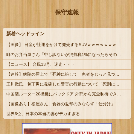
保守速報
新着ヘッドライン
【画像】 日産が社運をかけて発売するSUVｗｗｗｗｗｗｗ
町のお弁当屋さん「申し訳ないが消費税1%になったらその分商品代を値上げするわ」 「うちも！」
【ニュース】 台風13号、迷走・・・
【速報】病院の屋上で「死神に扮して」患者をじっと見つめていた男性を逮捕
玉川徹氏、包丁男に発砲した警官の行動について「死刑にならない犯罪を警察官が死刑にしてしまった」
中国製ルーター20機種にバックドア 外部から完全制御できる機能が仕込まれていた
【画像あり】松屋さん、食器の返却のみならず「仕分け」まで客にやらせてしまうｗｗｗｗｗ
世界6位、日本の本当の姿がデカすぎる