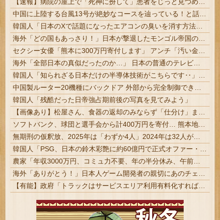
【速報】病院の屋上で「死神に扮して」患者をじっと見つめていた男性を逮捕
中国に上陸する台風13号が絶妙なコースを辿っている！と話題に、中国の重要都市の上に長々と居座り続けるルートで……
韓国人「日本のXで話題になったエアコンの臭いを消す方法をご覧ください」→「これマジ？」
海外「どの国もあっさり！」日本が撃退したモンゴル帝国の本当の恐ろしさに海外が大騒ぎ
セクシー女優「熊本に300万円寄付します」 アンチ「汚い金ありがとう♥」
海外「全部日本の真似だったのか…」 日本の普通のテレビ番組が最新SNSの数十年先を行っていたと話題に
韓国人「知られざる日本だけの半導体技術がこちらです‥」→「サムスンがなければiPhoneが作れないと信じていたのに‥」
中国製ルーター20機種にバックドア 外部から完全制御できる機能が仕込まれていた
韓国人「残酷だった日帝強占期前後の写真を見てみよう」
【画像あり】松屋さん、食器の返却のみならず「仕分け」まで客にやらせてしまうｗｗｗｗｗ
ソフトバンク、球団と選手会から計400万円を寄付… 熊本地震の被災地支援 #野球
無期刑の仮釈放、2025年は「わずか4人」2024年は32人が獄中死…「終身刑化」の傾向続く | 山上どーすんの
韓国人「PSG、日本の鈴木彩艶に約60億円で正式オファー・・・」→「あいつがそれほどなのか（ブルブル）」「レギュラーとして出れるとは思わないけど、それでもやっぱり羨ましいね」
農家「年収3000万円、コミュ力不要、年の半分休み、午前で終わる仕事」←コイツ
海外「ありがとう！」日本人ゲーム開発者の親切にあのチェコの英雄も超感動
【有能】政府「トラックはサービスエリア利用有料化すればサボらず走るし流問題解決じゃね？」