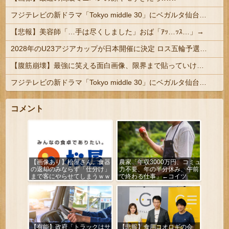
フジテレビの新ドラマ「Tokyo middle 30」にベガルタ仙台っぽいネタが登場
【悲報】美容師「…手は尽くしました」おば「ｱｯ…ｯｽ…」→
2028年のU23アジアカップが日本開催に決定 ロス五輪予選を兼ねた大会
【腹筋崩壊】最強に笑える面白画像、限界まで貼っていけｗｗｗ
フジテレビの新ドラマ「Tokyo middle 30」にベガルタ仙台っぽいネタが登場
コメント
【画像あり】松屋さん、食器
農家「年収3000万円、コミュ
の返却のみならず「仕分け」
力不要、年の半分休み、午前
まで客にやらせてしまうｗｗ
で終わる仕事」←コイツ
ｗｗｗ
【有能】政府「トラックはサ
【悲報】食用コオロギの会