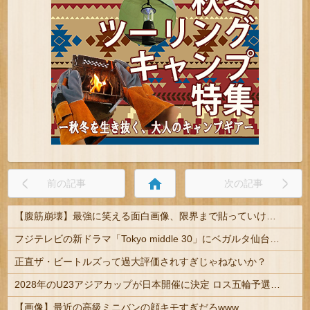
home
前の記事
次の記事
【腹筋崩壊】最強に笑える面白画像、限界まで貼っていけｗｗｗ
フジテレビの新ドラマ「Tokyo middle 30」にベガルタ仙台っぽいネタが登場
正直ザ・ビートルズって過大評価されすぎじゃねないか？
2028年のU23アジアカップが日本開催に決定 ロス五輪予選を兼ねた大会
【画像】最近の高級ミニバンの顔キモすぎだろwww