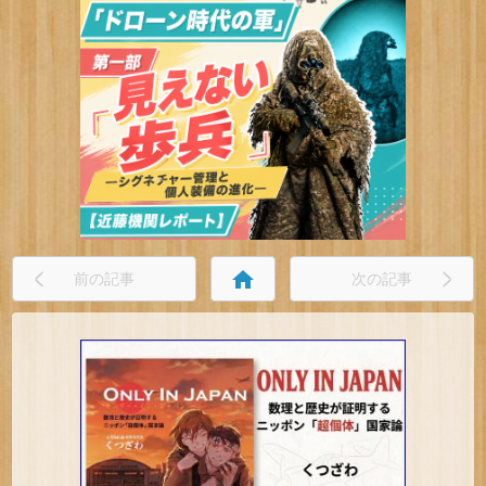
home
前の記事
次の記事