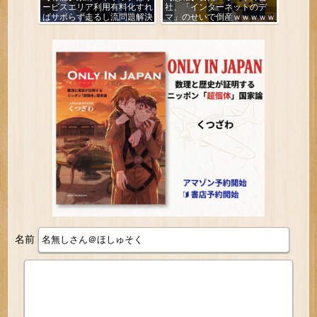
ービスエリア利用有料化すれ
社、「インターネットのデ
ばサボらず走るし流問題解決
マ」のせいで倒産ｗｗｗｗｗ
じゃね？」
名前