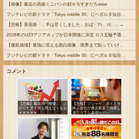
【画像】最近の高級ミニバンの顔キモすぎだろwww
フジテレビの新ドラマ「Tokyo middle 30」にベガルタ仙台っぽいネタが登場
【悲報】美容師「…手は尽くしました」おば「ｱｯ…ｯｽ…」→
2028年のU23アジアカップが日本開催に決定 ロス五輪予選を兼ねた大会
【腹筋崩壊】最強に笑える面白画像、限界まで貼っていけｗｗｗ
フジテレビの新ドラマ「Tokyo middle 30」にベガルタ仙台っぽいネタが登場
コメント
【悲報】最近の「物価」、上
【悲報】ソシャゲ、次々とサ
がりすぎて何も買えなくなる
終→会社が過去最多で倒産し
ｗｗｗｗｗ
まくってしまう・・・