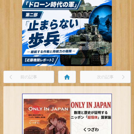
home
前の記事
次の記事