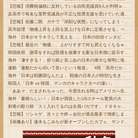
【悲報】消費税減税に反対している自民党議員9人が判明ｗｗｗｗｗｗ
反高市で有名な某野党議員が不正な投票支援を受けていた過去が発掘、「説明責任があるのでは？」と揶揄されており……
【悲報】佐藤二朗、ガチで『深刻な状態』になってしまう・・・・
高市総理「物価上昇を上回る賃上げを日本に定着させる」⇒ 国家公務員月給3.51％増へ
海外「日本がキラキラして見える…」 日本の街頭インタビューに登場した女子高生4人組がエモすぎると話題に
【悲報】最近の「物価」、上がりすぎて何も買えなくなるｗｗｗｗｗ
韓国政府、謝罪をすれば賠償を放棄する案を日本側に提示するも拒否される＝韓国の反応
海外「凄すぎる！」折り紙と並ぶあの日本の偉大な発明に海外がびっくり仰天
蓮舫「蓮舫だから叩いて良いという報道」 X民「高市だから叩いて良いをやってるのがお前だろ」
海外「日本は戦勝国なんだよ」 戦後の日本人の特別な生き様に各国から称賛の声
韓国人「日本 vs 韓国、マンガのキャラクターの違い」
「ああァ、だまされちゃった。今度生れる時はアメリカへ生れるぞ」 ２２歳で戦死した特攻隊員が出撃前の日記に残した“本音” #歴史 | 富永恭次陸軍中将：
海外「素晴らしい！」日本が買収したUSスチール驚異の大復活に米国人が大喜び
刺青の彫り師「スミ入れてるのは全員バカです」 ドタキャン当たり前、カネはない、挨拶もできない | ＞5000円でできるかと尋ねられる。「5000円好きなんです、バカって」
【悲報】ソシャゲ、次々とサ終→会社が過去最多で倒産しまくってしまう・・・
【画像あり】速水もこみちが新オープンしたカフェ、サンドイッチ1つ「3000円」ｗｗｗｗｗ