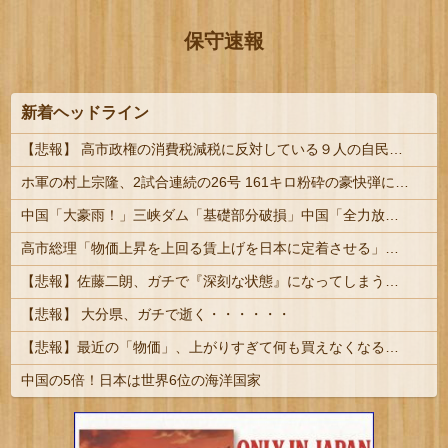
保守速報
新着ヘッドライン
【悲報】 高市政権の消費税減税に反対している９人の自民党議員が全て判明！！！！ やっぱりコイツラかｗｗｗｗｗ
ホ軍の村上宗隆、2試合連続の26号 161キロ粉砕の豪快弾に本拠地騒然…日本人HR数の記録更新 #MLB | MLBのレベルが落ちまくったのかNPBのレベルが上がりまくったのか…どっちだろう？
中国「大豪雨！」三峡ダム「基礎部分破損」中国「全力放流！」台風13号「中国上陸予測」台風15号「中国接近（画像」中国「台風同時上陸！（穀物生産が...
高市総理「物価上昇を上回る賃上げを日本に定着させる」⇒ 国家公務員月給3.51％増へ
【悲報】佐藤二朗、ガチで『深刻な状態』になってしまう・・・・
【悲報】 大分県、ガチで逝く・・・・・・
【悲報】最近の「物価」、上がりすぎて何も買えなくなるｗｗｗｗｗ
中国の5倍！日本は世界6位の海洋国家