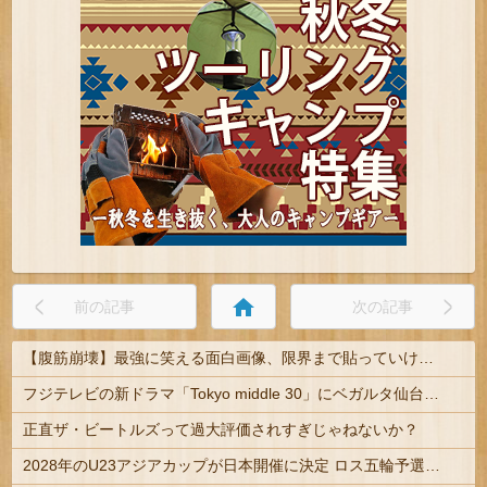
home
前の記事
次の記事
【腹筋崩壊】最強に笑える面白画像、限界まで貼っていけｗｗｗ
フジテレビの新ドラマ「Tokyo middle 30」にベガルタ仙台っぽいネタが登場
正直ザ・ビートルズって過大評価されすぎじゃねないか？
2028年のU23アジアカップが日本開催に決定 ロス五輪予選を兼ねた大会