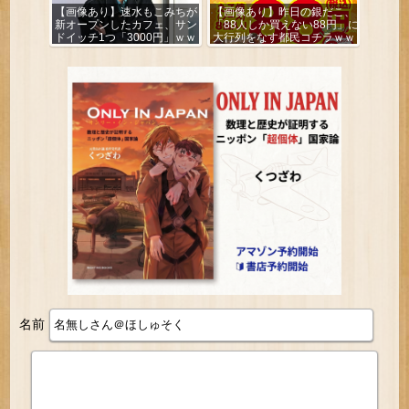
【画像あり】速水もこみちが
【画像あり】昨日の銀だこ、
新オープンしたカフェ、サン
「88人しか買えない88円」に
ドイッチ1つ「3000円」ｗｗ
大行列をなす都民コチラｗｗ
ｗｗｗ
ｗｗｗ
名前