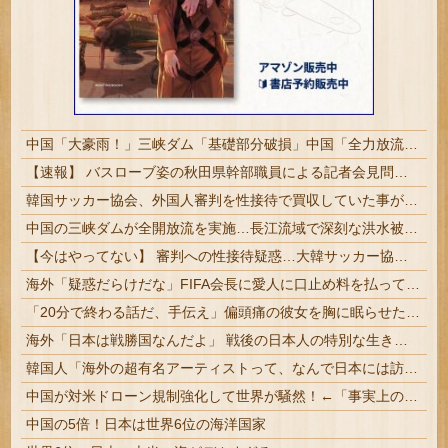
中国「大豪雨！」三峡ダム「基礎部分破損」中国「全力放流！」台風13号「中国上陸予測」台風15号「中国接近（画像」中国「台風同時上陸！（穀物生産が壊滅危機」→
【速報】 バスローブ姿の秋田県幹部職員による記者会見問題、ラブホテルからの参加だと特定「体調が優れなかったため...」とは何だったのか
韓国サッカー協会、外国人審判を性接待で買収していた事が判明
中国の三峡ダムが全開放流を実施…長江流域で深刻な洪水被害！
【今はやってない】 審判への性接待疑惑…大韓サッカー協会が声明「現在は一切発生していない」
海外「疑惑だらけだな」FIFA会長に愛人に口止め料を払っていた疑惑（海外の反応）
「20分で終わる話だ、手伝え」偏頭痛の彼女を胸に眠らせたまま犬の散歩を断った19歳、海外の判定は…
海外「日本は戦勝国なんだよ」 戦後の日本人の特別な生き様に各国から称賛の声
韓国人「海外の超有名アーティストって、なんで日本には訪れるのに、我が国には全く来てくれないんだ・・・？」
中国が対米ドローン規制強化して世界が騒然！←「事実上の禁輸措置か？」（海外の反応）
中国の5倍！日本は世界6位の海洋国家