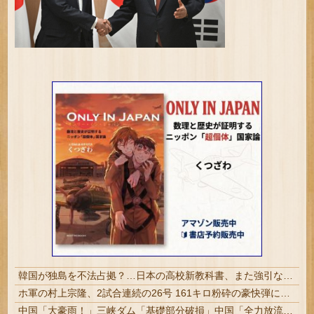
韓国が独島を不法占拠？…日本の高校新教科書、また強引な主張＝韓国の反応
ホ軍の村上宗隆、2試合連続の26号 161キロ粉砕の豪快弾に本拠地騒然…日本人HR数の記録更新 #MLB | MLBのレベルが落ちまくったのかNPBのレベルが上がりまくったのか…どっちだろう？
中国「大豪雨！」三峡ダム「基礎部分破損」中国「全力放流！」台風13号「中国上陸予測」台風15号「中国接近（画像」中国「台風同時上陸！（穀物生産が...