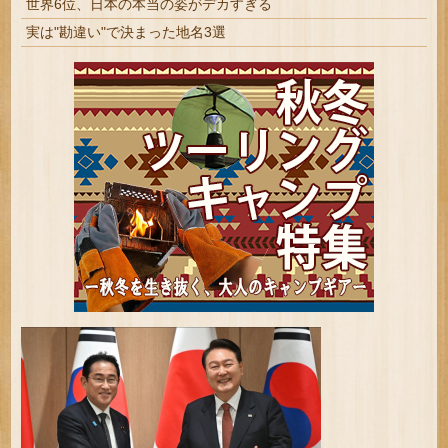
世界6位、日本の本当の姿がデカすぎる
実は"勘違い"で決まった地名3選