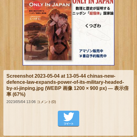
Screenshot 2023-05-04 at 13-05-44 chinas-new-
defence-law-expands-power-of-its-military-headed-
by-xi-jinping.jpg (WEBP 画像 1200 × 900 px) — 表示倍
率 (67%)
2023/05/04 13:06
コメント(0)