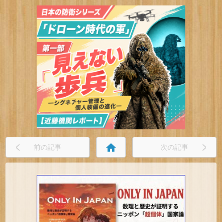
home
前の記事
次の記事