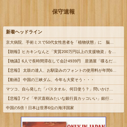
保守速報
新着ヘッドライン
京大病院、手術ミスで50代女性患者を「植物状態」に 脳腫瘍摘出手術で腫瘍の無い部位を摘出してしまう
【朗報】ヒカキンなんと「実質200万円以上の支援物資」を寄付してしまう
【物議】6人で長時間滞在して会計4939円 居酒屋「喋るだけなら公園に行って」
【悲報】 太鼓の達人、お馴染みのフォントの使用料が年間6万から年間320万になったので変更に
【動画】 中国の三峡ダム、今年も大変そう・・・
マツコ、自ら発した「バスタオル、何日使う？」問いかけに驚がくの答え 「今日は全部、本当のこと言うわ」 #芸能
【悲報】ワイ「半沢直樹みたいな銀行員カッコいい」銀行員の友人「あんな奴居ねえよ」
中国の5倍！日本は世界6位の海洋国家