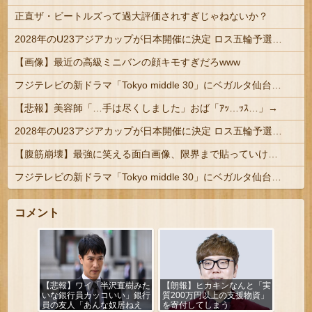
正直ザ・ビートルズって過大評価されすぎじゃねないか？
2028年のU23アジアカップが日本開催に決定 ロス五輪予選を兼ねた大会
【画像】最近の高級ミニバンの顔キモすぎだろwww
フジテレビの新ドラマ「Tokyo middle 30」にベガルタ仙台っぽいネタが登場
【悲報】美容師「…手は尽くしました」おば「ｱｯ…ｯｽ…」→
2028年のU23アジアカップが日本開催に決定 ロス五輪予選を兼ねた大会
【腹筋崩壊】最強に笑える面白画像、限界まで貼っていけｗｗｗ
フジテレビの新ドラマ「Tokyo middle 30」にベガルタ仙台っぽいネタが登場
コメント
【悲報】ワイ「半沢直樹みた
【朗報】ヒカキンなんと「実
いな銀行員カッコいい」銀行
質200万円以上の支援物資」
員の友人「あんな奴居ねえ
を寄付してしまう