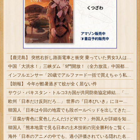
【鹿児島】 突然右折し路面電車と衝突 乗っていた男女3人は車を放置しダッシュで逃走中
中国「大洪水！」三峡ダム「9門開放！（全力放流」中国都市「三峡沿線の道路水没」中国政府「高速道路封鎖！」中国ダム「緊急放流に合わせて開門（土砂崩れ発生」→
インフルエンサー「20歳でアルファード一括で買えちゃう私って素敵」
【朗報】 今年が酷暑過ぎて蚊が全く居ない件
サウジ・パキスタン・トルコ3カ国が共同防衛協定締結…「イスラム版NATO」指摘も！
欧州「日本だけ反則だろ…」 世界の『日本びいき』にヨーロッパ全土から不満の声
韓国人「日本は今回の地震でも段ボールベッドを出してきたので後進国なのは変わらないようです」
「豆腐が青色に変色したんだけど何で？」外国人が詳細を知りたがった日本のモノ特集
韓国人「熊本地震で見る日本の土木技術の完全勝利をご覧ください」→「これはすごいわ」「こういうのを見ると日本人は何か適当に作る感じがしない・・・」...
海外「日本のアニメの中でも、過小評価されている隠れた名作といえばこの作品なんだよね・・・！」【海外の反応】