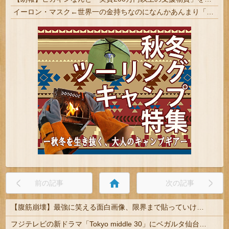
イーロン・マスク←世界一の金持ちなのになんかあんまり「羨ましい」と感じない理由
home
前の記事
次の記事
【腹筋崩壊】最強に笑える面白画像、限界まで貼っていけｗｗｗ
フジテレビの新ドラマ「Tokyo middle 30」にベガルタ仙台っぽいネタが登場