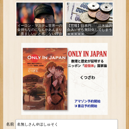
よ」
イーロン・マスク←世界一の
【悲報】日本円、「日米協調
金持ちなのになんかあんまり
介入」すら無効化してしまう
「羨ましい」と感じない理由
ｗｗｗｗｗ
名前