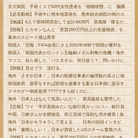
京大病院、手術ミスで50代女性患者を「植物状態」に 脳腫瘍摘出手術で腫瘍の無い部位を摘出してしまう
【必見動画】手術中に熊本地震発生…熊本総合病院の例のカメラ映像、ノーカットver.が公開される
【物議】6人で長時間滞在して会計4939円 居酒屋「喋るだけなら公園に行って」
【朗報】ヒカキンなんと「実質200万円以上の支援物資」を寄付してしまう
幕末のスピード感は異常
韓国人「悲報：FIFA会長にさえ2002年W杯で韓国が審判を買収していたと思われていた模様…（ブルブル」＝韓国の反応
韓国人「韓国代表がロンドン五輪銅メダル剥奪の危機！海外メディアが『時効の壁を越えてIOCの調査対象になり得る』と報道！」
マツコ、自ら発した「バスタオル、何日使う？」問いかけに驚がくの答え 「今日は全部、本当のこと言うわ」 #芸能
【朗報】見せブラ、流行る。
海外「さすが日本！」日本の医療従事者の倫理観の高さに海外が超感動
韓国政府、謝罪をすれば賠償を放棄する案を日本側に提示するも拒否される＝韓国の反応
スマホゲー倒産急増 ????ですら続くのに…
海外「日本人はなんて気高いんだ！」 英高級紙も驚愕した極限の中の日本人の姿に世界が衝撃
【悲報】ワイ「半沢直樹みたいな銀行員カッコいい」銀行員の友人「あんな奴居ねえよ」
中国、三峡ダムが全開放流。長江流域で深刻な洪水被害 | 放流したら街が水浸しになるダムなんて何で作ったの？
海外「日本がキラキラして見える…」 日本の街頭インタビューに登場した女子高生4人組がエモすぎると話題に
海外「素晴らしい！」日本が買収したUSスチール驚異の大復活に米国人が大喜び
【朗報】ヒカキンなんと「実質200万円以上の支援物資」を寄付してしまう