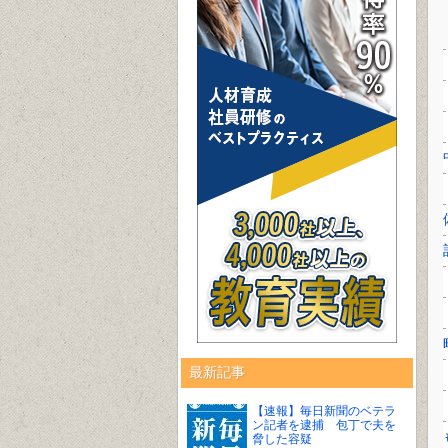
最新記事
【速報】毎日新聞のベテラ
ン記者を逮捕 包丁で夫を
脅した容疑