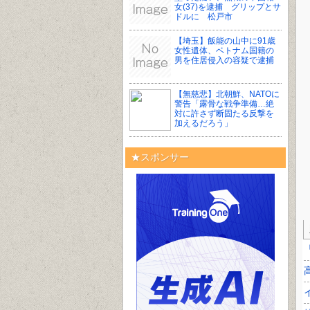
女(37)を逮捕 グリップとサ
ドルに 松戸市
【埼玉】飯能の山中に91歳
女性遺体、ベトナム国籍の
男を住居侵入の容疑で逮捕
【無慈悲】北朝鮮、NATOに
警告「露骨な戦争準備…絶
対に許さず断固たる反撃を
加えるだろう」
★スポンサー