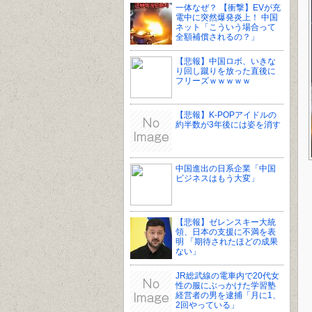
一体なぜ？ 【衝撃】EVが充
電中に突然爆発炎上！ 中国
ネット「こういう場合って
全額補償されるの？」
【悲報】中国ロボ、いきな
り回し蹴りを放った直後に
フリーズｗｗｗｗｗ
【悲報】K-POPアイドルの
約半数が3年後には姿を消す
中国進出の日系企業「中国
ビジネスはもう大変」
【悲報】ゼレンスキー大統
領、日本の支援に不満を表
明 「期待されたほどの成果
ない」
JR総武線の電車内で20代女
性の服にぶっかけた学習塾
経営者の男を逮捕「月に1、
2回やっている」