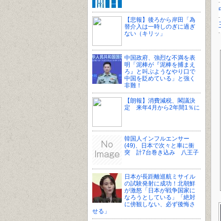
【悲報】後ろから岸田「為
替介入は一時しのぎに過ぎ
ない（キリッ」
中国政府、強烈な不満を表
明「泥棒が『泥棒を捕まえ
ろ』と叫ぶようなやり口で
中国を貶めている」と強く
非難！
【朗報】消費減税、閣議決
定 来年4月から2年間1％に
韓国人インフルエンサー
(49)、日本で次々と車に衝
突 計7台巻き込み 八王子
日本が長距離巡航ミサイル
の試験発射に成功！北朝鮮
が激怒「日本が戦争国家に
なろうとしている」「絶対
に傍観しない、必ず後悔さ
せる」