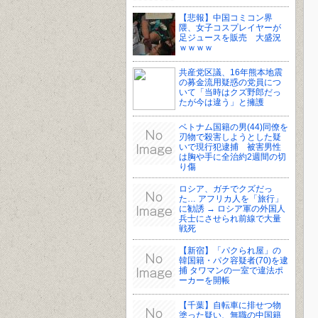
【悲報】中国コミコン界
隈、女子コスプレイヤーが
足ジュースを販売 大盛況
ｗｗｗｗ
共産党区議、16年熊本地震
の募金流用疑惑の党員につ
いて「当時はクズ野郎だっ
たが今は違う」と擁護
ベトナム国籍の男(44)同僚を
刃物で殺害しようとした疑
いで現行犯逮捕 被害男性
は胸や手に全治約2週間の切
り傷
ロシア、ガチでクズだっ
た… アフリカ人を「旅行」
に勧誘 → ロシア軍の外国人
兵士にさせられ前線で大量
戦死
【新宿】「パクられ屋」の
韓国籍・パク容疑者(70)を逮
捕 タワマンの一室で違法ポ
ーカーを開帳
【千葉】自転車に排せつ物
塗った疑い、無職の中国籍