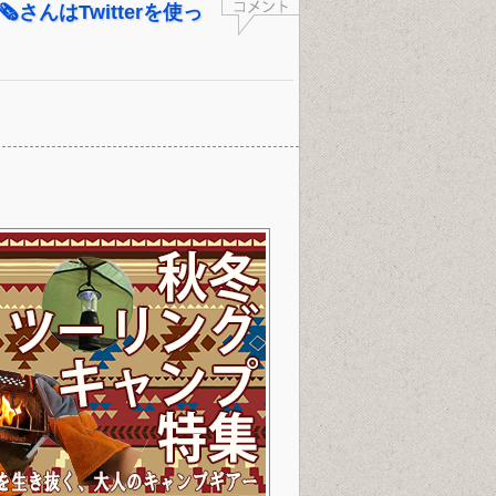
🗞さんはTwitterを使っ