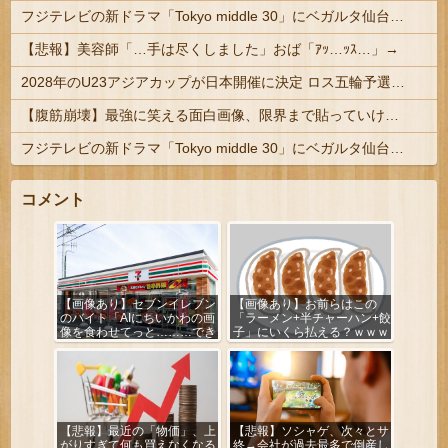
フジテレビの新ドラマ「Tokyo middle 30」にベガルタ仙台っぽいネタが登場
【悲報】美容師「…手は尽くしました」おば「ｱｯ…ｯｽ…」→
2028年のU23アジアカップが日本開催に決定 ロス五輪予選を兼ねた大会
【腹筋崩壊】最強に笑える面白画像、限界まで貼っていけｗｗｗ
フジテレビの新ドラマ「Tokyo middle 30」にベガルタ仙台っぽいネタが登場
コメント
【画像あり】セブンイレブン
【画像あり】お前らはこの
のバイト「AIにちいかわの画
「ラーメン+半チャーハン+餃
像を食わせてっと………でき
子」にいくら払える？ｗｗｗ
た！」
ｗｗ
【悲報】最近の「物価」、上
【悲報】ソシャゲ、次々とサ
がりすぎて何も買えなくなる
終→会社が過去最多で倒産し