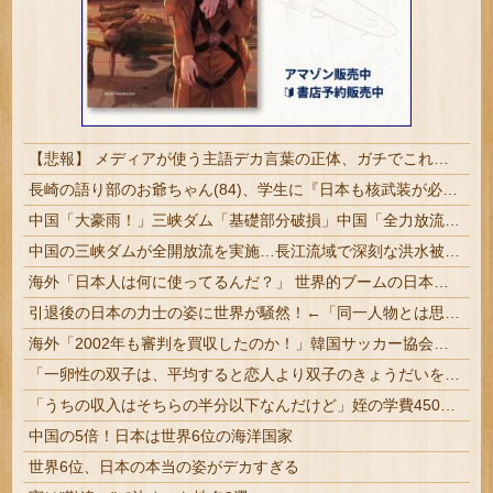
【悲報】 メディアが使う主語デカ言葉の正体、ガチでこれだったｗｗｗｗ
長崎の語り部のお爺ちゃん(84)、学生に『日本も核武装が必要』と言われびっくり
中国「大豪雨！」三峡ダム「基礎部分破損」中国「全力放流！」台風13号「中国上陸予測」台風15号「中国接近（画像」中国「台風同時上陸！（穀物生産が壊滅危機」→
中国の三峡ダムが全開放流を実施…長江流域で深刻な洪水被害！
海外「日本人は何に使ってるんだ？」 世界的ブームの日本の食品、買ってみたものの使い道が分からない外国人が続出
引退後の日本の力士の姿に世界が騒然！←「同一人物とは思えない！」（海外の反応）
海外「2002年も審判を買収したのか！」韓国サッカー協会による国際試合の審判買収が発覚し大騒ぎ！【海外の反応】
「一卵性の双子は、平均すると恋人より双子のきょうだいを上に置いていた」二卵性では並び、双子でないきょうだいでは逆転するらしい
「うちの収入はそちらの半分以下なんだけど」姪の学費450万円の保証人を断った夫婦は冷たいのか
中国の5倍！日本は世界6位の海洋国家
世界6位、日本の本当の姿がデカすぎる