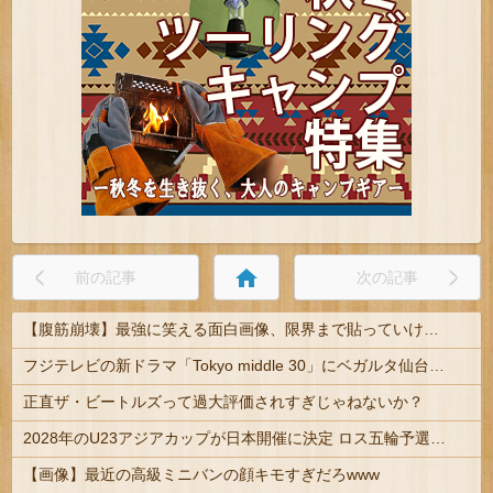
home
前の記事
次の記事
【腹筋崩壊】最強に笑える面白画像、限界まで貼っていけｗｗｗ
フジテレビの新ドラマ「Tokyo middle 30」にベガルタ仙台っぽいネタが登場
正直ザ・ビートルズって過大評価されすぎじゃねないか？
2028年のU23アジアカップが日本開催に決定 ロス五輪予選を兼ねた大会
【画像】最近の高級ミニバンの顔キモすぎだろwww