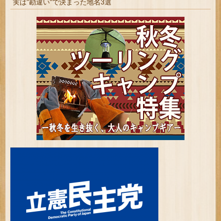
実は"勘違い"で決まった地名3選