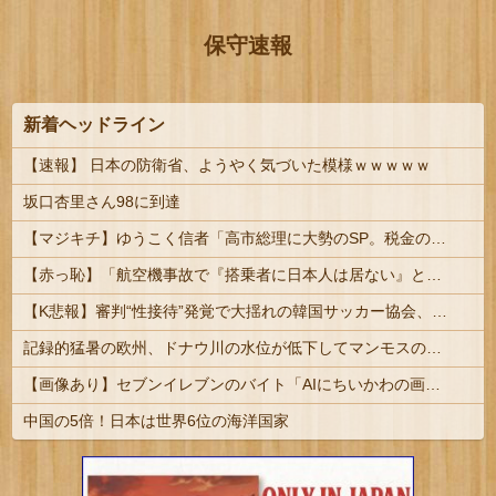
保守速報
新着ヘッドライン
【速報】 日本の防衛省、ようやく気づいた模様ｗｗｗｗｗ
坂口杏里さん98に到達
【マジキチ】ゆうこく信者「高市総理に大勢のSP。税金の無駄遣いです」→『山上のようなテロリストのせい』とリプされ「山上君が犯人だとまだ思っておら...
【赤っ恥】「航空機事故で『搭乗者に日本人は居ない』という発表は嫌い。人間として同じ価値だと思う」→ツッコミ殺到も「自分が気に入らないと思った」と...
【K悲報】審判“性接待”発覚で大揺れの韓国サッカー協会、当然『あの大会』についても疑われてしまう…
記録的猛暑の欧州、ドナウ川の水位が低下してマンモスの骨や沈没したドイツ軍の戦艦が出現
【画像あり】セブンイレブンのバイト「AIにちいかわの画像を食わせてっと………できた！」
中国の5倍！日本は世界6位の海洋国家