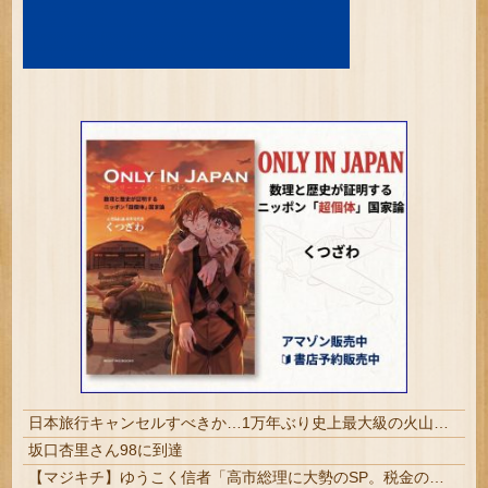
日本旅行キャンセルすべきか…1万年ぶり史上最大級の火山の兆し＝韓国の反応
坂口杏里さん98に到達
【マジキチ】ゆうこく信者「高市総理に大勢のSP。税金の無駄遣いです」→『山上のようなテロリストのせい』とリプされ「山上君が犯人だとまだ思っておら...