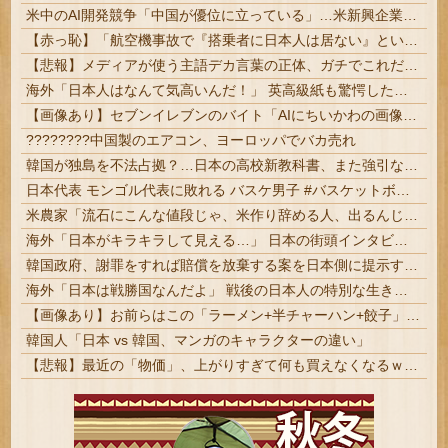
米中のAI開発競争「中国が優位に立っている」…米新興企業CEOが予測！
【赤っ恥】「航空機事故で『搭乗者に日本人は居ない』という発表は嫌い。人間として同じ価値だと思う」→ツッコミ殺到も「自分が気に入らないと思った」と...
【悲報】メディアが使う主語デカ言葉の正体、ガチでこれだったｗｗｗｗ
海外「日本人はなんて気高いんだ！」 英高級紙も驚愕した極限の中の日本人の姿に世界が衝撃
【画像あり】セブンイレブンのバイト「AIにちいかわの画像を食わせてっと………できた！」
????????中国製のエアコン、ヨーロッパでバカ売れ
韓国が独島を不法占拠？…日本の高校新教科書、また強引な主張＝韓国の反応
日本代表 モンゴル代表に敗れる バスケ男子 #バスケットボール | 日本が強い球技
米農家「流石にこんな値段じゃ、米作り辞める人、出るんじゃないかなあ？？」
海外「日本がキラキラして見える…」 日本の街頭インタビューに登場した女子高生4人組がエモすぎると話題に
韓国政府、謝罪をすれば賠償を放棄する案を日本側に提示するも拒否される＝韓国の反応
海外「日本は戦勝国なんだよ」 戦後の日本人の特別な生き様に各国から称賛の声
【画像あり】お前らはこの「ラーメン+半チャーハン+餃子」にいくら払える？ｗｗｗｗｗ
韓国人「日本 vs 韓国、マンガのキャラクターの違い」
【悲報】最近の「物価」、上がりすぎて何も買えなくなるｗｗｗｗｗ