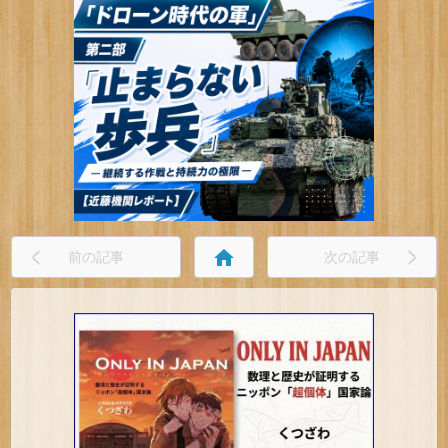
home
前の記事
次の記事