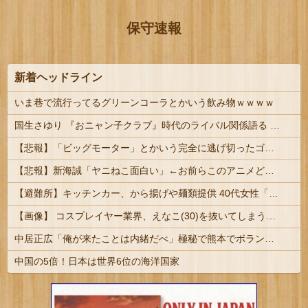
保守速報
新着ヘッドライン
いま巷で流行ってるグリーンコーラとかいう飲み物ｗｗｗｗ
国生さゆり 『おニャン子クラブ』時代のライバル関係語る 伊達みきおが直球質問「たとえば誰です？」 #芸能 | おニャン子観てた奴らって帰宅部の根暗な連中だったよね
【悲報】「ビッグモーター」とかいう完全に逃げ切ったゴミクズｗｗｗｗｗ
【悲報】新海誠「ヤニねこ面白い」←お前らこのアニメどう思ってんの？
【避難所】キッチンカー、から揚げや麺類提供 40代女性「最高、パン中心の生活には飽き飽きしていて、野菜不足も感じていた」→時事通信タイトル「パン...
【画像】 コスプレイヤー業界、えなこ(30)を抜いてしまうくらい人気の22歳の美少女が可愛すぎる
中居正広「俺が来たことは内緒だべ」極秘で熊本でボランティアをしていたｗｗｗｗｗ
中国の5倍！日本は世界6位の海洋国家