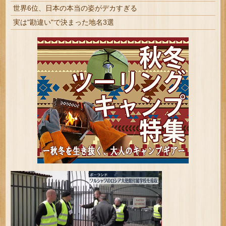
世界6位、日本の本当の姿がデカすぎる
実は"勘違い"で決まった地名3選