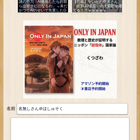
謎の勢力「AI発展したらお前
【悲報】ちいかわ作者さん、
らは皆クビになるわ」→未だ
「総額30億超」の大豪邸を建
かつてAIのせいで失業したG
てる！？ｗｗｗｗｗ
民が0人の理由
名前