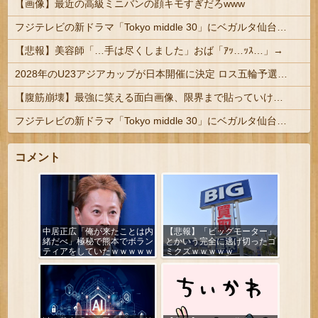
【画像】最近の高級ミニバンの顔キモすぎだろwww
フジテレビの新ドラマ「Tokyo middle 30」にベガルタ仙台っぽいネタが登場
【悲報】美容師「…手は尽くしました」おば「ｱｯ…ｯｽ…」→
2028年のU23アジアカップが日本開催に決定 ロス五輪予選を兼ねた大会
【腹筋崩壊】最強に笑える面白画像、限界まで貼っていけｗｗｗ
フジテレビの新ドラマ「Tokyo middle 30」にベガルタ仙台っぽいネタが登場
コメント
中居正広「俺が来たことは内
【悲報】「ビッグモーター」
緒だべ」極秘で熊本でボラン
とかいう完全に逃げ切ったゴ
ティアをしていたｗｗｗｗｗ
ミクズｗｗｗｗｗ