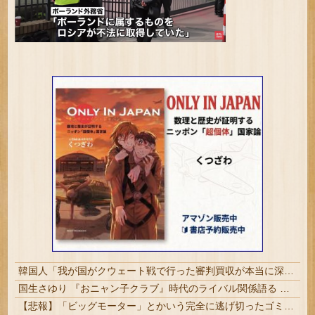
韓国人「我が国がクウェート戦で行った審判買収が本当に深刻である理由がこちら…」→「これはダメなやつ…（ブルブル」＝韓国の反応
国生さゆり 『おニャン子クラブ』時代のライバル関係語る 伊達みきおが直球質問「たとえば誰です？」 #芸能 | おニャン子観てた奴らって帰宅部の根暗な連中だったよね
【悲報】「ビッグモーター」とかいう完全に逃げ切ったゴミクズｗｗｗｗｗ