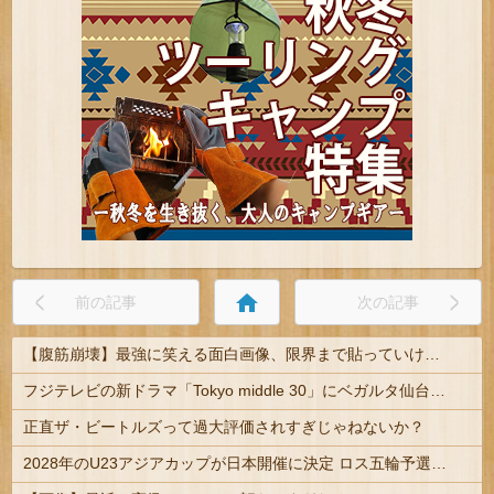
home
前の記事
次の記事
【腹筋崩壊】最強に笑える面白画像、限界まで貼っていけｗｗｗ
フジテレビの新ドラマ「Tokyo middle 30」にベガルタ仙台っぽいネタが登場
正直ザ・ビートルズって過大評価されすぎじゃねないか？
2028年のU23アジアカップが日本開催に決定 ロス五輪予選を兼ねた大会