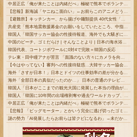
中居正広「俺が来たことは内緒だべ」極秘で熊本でボランティアをしていたｗｗｗｗｗ
【悲報】新海誠「ヤニねこ面白い」←お前らこのアニメどう思ってんの？
【避難所】キッチンカー、から揚げや麺類提供 40代女性「最高、パン中心の生活には飽き飽きしていて、野菜不足も感じていた」→時事通信タイトル「パン...
共産党「熊本地震救援募金のお願いをしていたところ、中指を立てられました。嫌がらせ酷い」
韓国人「韓国サッカー協会の性接待報道、海外でも大騒ぎに・・・2002年W杯4強の記録取り消しの声も」→「マジで国の恥だ」「2002年まで疑う価値がある」「国民や国が築いた国格をサッカー選手が足で蹴り飛ばすね」
中国のビーチ。ゴミだらけ | そんなことより | 日本の海水浴場が綺麗に保たれてるのは自治体と地域ボランティアのお陰
韓国代表、コートジボワールに0対4で完敗＝韓国の反応
テレ東・田中瞳アナが苦言 「面識のない方々にカメラを向けられることに恐怖を」 ロケ撮影時に勝手に撮影してくる人達に注意喚起
【今はやってない】審判への性接待疑惑…大韓サッカー協会が声明「現在は一切発生していない」
海外「さすが日本！」日本とドイツの仕事効率の差が分かる数字に海外が大騒ぎ
海外「全部日本の真似だったのか…」 日本の普通のテレビ番組が最新SNSの数十年先を行っていたと話題に
韓国人「日本がここまでの観光大国に発展した本当の理由がこちら…」→「昔から日本は愛されてた…（ブルブル」＝韓国の反応
韓国人「韓国に10年間の出場権剥奪や過去ワールドカップ、オリンピック予選の記録削除を要求するFIFA公式制裁を海外メディアが報道！」
中居正広「俺が来たことは内緒だべ」極秘で熊本でボランティアをしていたｗｗｗｗｗ
【悲報】「ビッグモーター」とかいう完全に逃げ切ったゴミクズｗｗｗｗｗ
謎の勢力「AI発展したらお前らは皆クビになるわ」→未だかつてAIのせいで失業したG民が0人の理由