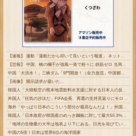
【速報】 蓮舫「蓮舫だから叩いて良いという報道」 ネット「高市だから叩いて良いをやってるのがお前だろ」
【悲報】 中国、橋の欄干が強風一発で粉々に 鉄筋ゼロ 当局「接着剤でくっつけただけ」「正常で、品質問題はない」
中国「大洪水！」三峡ダム「9門開放！（全力放流」中国都市「三峡沿線の道路水没」中国政府「高速道路封鎖！」中国ダム「緊急放流に合わせて開門（土砂崩れ発生」→
【画像】 開示請求が届いた…
韓国人「大韓航空の熊本地震飲料水支援に対する日本人の反応をご覧ください・・・」→「」
外国人「狂気の沙汰だ」FIFA会長、再選の支持見返りにモロッコへ2030年W杯決勝の開催を打診か！海外から批判殺到！【海外の反応】
海外「やっぱり日本のこういう部分が最高なんだよ！」外国人が語る日本の魅力的に感じる部分とは・・・？【海外の反応】
韓国人「日本政府が韓国産のめっき鋼板に対して最大55.3%の反ダンピング関税を発表！」→「想像を超える高率の追加関税‥」
「地球の生物量の大半は地表より下にある。日光を浴びている我々のほうが変わり種だ」足元の岩の中の話
中国の5倍！日本は世界6位の海洋国家