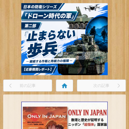
home
前の記事
次の記事