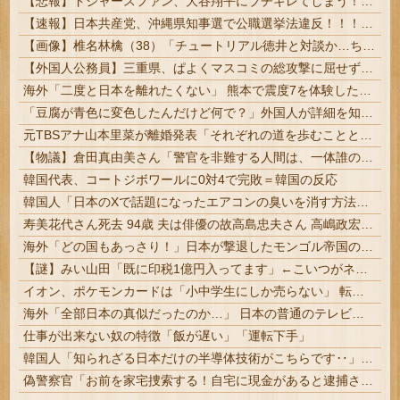
【悲報】ドジャースファン、大谷翔平にブチギレてしまう！！！！！！
【速報】日本共産党、沖縄県知事選で公職選挙法違反！！！ 110番通報されても辞全くめない件
【画像】椎名林檎（38）「チュートリアル徳井と対談か…ちょっとセクシーな服着ていくか」 【Pickup05154359】
【外国人公務員】三重県、ぱよくマスコミの総攻撃に屈せず！「県民対象アンケート『外国人の職員採用を続けるべきか』は差別に該当しない」結果を公表する...
海外「二度と日本を離れたくない」 熊本で震度7を体験したドイツ人が語る日本の強さに感動の声
「豆腐が青色に変色したんだけど何で？」外国人が詳細を知りたがった日本のモノ特集
元TBSアナ山本里菜が離婚発表「それぞれの道を歩むこととなりました」
【物議】倉田真由美さん「警官を非難する人間は、一体誰の命を守りたいのか」
韓国代表、コートジボワールに0対4で完敗＝韓国の反応
韓国人「日本のXで話題になったエアコンの臭いを消す方法をご覧ください」→「これマジ？」
寿美花代さん死去 94歳 夫は俳優の故高島忠夫さん 高嶋政宏、政伸の母 | 長男殺した家政婦はまだ生きてんのかね
海外「どの国もあっさり！」日本が撃退したモンゴル帝国の本当の恐ろしさに海外が大騒ぎ
【謎】みい山田「既に印税1億円入ってます」←こいつがネットの叩き程度にムキになる理由
イオン、ポケモンカードは「小中学生にしか売らない」 転売対策の決断が「素晴らしい」 | 小遣い渡して並ばせるだけじゃん
海外「全部日本の真似だったのか…」 日本の普通のテレビ番組が最新SNSの数十年先を行っていたと話題に
仕事が出来ない奴の特徴「飯が遅い」「運転下手」
韓国人「知られざる日本だけの半導体技術がこちらです‥」→「サムスンがなければiPhoneが作れないと信じていたのに‥」
偽警察官「お前を家宅捜索する！自宅に現金があると逮捕されるぞ！」→4億千万円騙し取られる