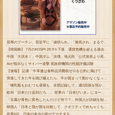
屈辱のプーチン、習近平に「値切られ」「無視され」まるで主従関係…ロシアが中国の属国になりつつある！
【韓国株】 7月のKOSPI 28.9％下落…通貨危機を超える過去最大の下げ幅
中国「大洪水！」中国ダム「決壊」地元民「公式発表より死者多い！」中国政府「住民拘束！（安否不明」中国当局「救助隊動画も削除」台風13号「三峡ダム接近中」→
AIが指示なくサイバー攻撃 英政府機関の性能評価試験
【速報】 記者「中革連は食料品消費税ゼロを公約に掲げていたが？」→階猛氏「そ、それは財源確保という条件付き」
突進してきた牛を跳び越えたら、牛が固まって動かなくなった闘牛場の映像【海外の反応】
「哺乳瓶もおむつも昼寝も、全部記録して」週2回孫を預かる祖父母に出された条件とは
欧州「日本だけ反則だろ…」 世界の『日本びいき』にヨーロッパ全土から不満の声
「豆腐が青色に変色したんだけど何で？」外国人が詳細を知りたがった日本のモノ特集
韓国人「日本と我が国を比較して、クオリティでめちゃくちゃ劣ってると感じたものがこちら・・・」
世界6位、日本の本当の姿がデカすぎる