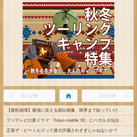
home
前の記事
次の記事
【腹筋崩壊】最強に笑える面白画像、限界まで貼っていけｗｗｗ
フジテレビの新ドラマ「Tokyo middle 30」にベガルタ仙台っぽいネタが登場
正直ザ・ビートルズって過大評価されすぎじゃねないか？