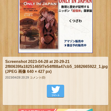
Screenshot 2023-04-28 at 20-29-21
2f80639fa18251465f7e54ff88a47cb5_1682665922_1.jpg
(JPEG 画像 640 × 427 px)
2023/04/28 20:29
コメント(0)