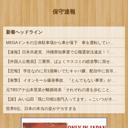
保守速報
新着ヘッドライン
MEGAドンキの立体駐車場から車が落下 車を運転していた77歳男性が意識不明 助手席の妻は腰を骨折
【速報】日本共産党、沖縄県知事選で公職選挙法違反！！！ 110番通報されても辞全くめない件
【外国人公務員】三重県、ぱよくマスコミの総攻撃に屈せず！「県民対象アンケート『外国人の職員採用を続けるべきか』は差別に該当しない」結果を公表する...
【悲報】 学生なのに月1億稼いでたキャバ嬢、配信中に首吊って亡くなる
【衝撃】 イオンモール爆発事故、『とんでもない事実』が判明してしまう・・・・・・
元TBSアナ山本里菜が離婚発表「それぞれの道を歩むこととなりました」
【謎】みい山田「既に印税1億円入ってます」←こいつがネットの叩き程度にムキになる理由
世界6位、日本の本当の姿がデカすぎる