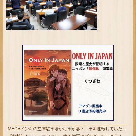
MEGAドンキの立体駐車場から車が落下 車を運転していた77歳男性が意識不明 助手席の妻は腰を骨折