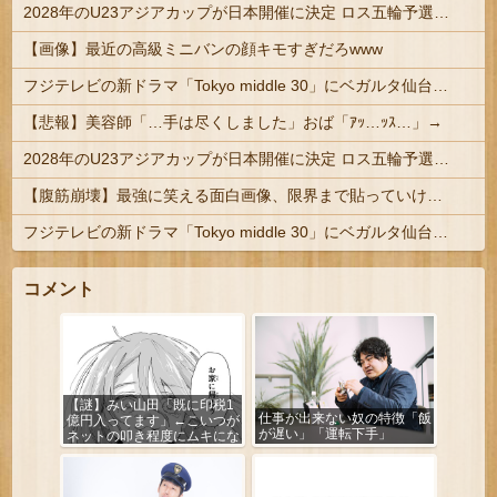
2028年のU23アジアカップが日本開催に決定 ロス五輪予選を兼ねた大会
【画像】最近の高級ミニバンの顔キモすぎだろwww
フジテレビの新ドラマ「Tokyo middle 30」にベガルタ仙台っぽいネタが登場
【悲報】美容師「…手は尽くしました」おば「ｱｯ…ｯｽ…」→
2028年のU23アジアカップが日本開催に決定 ロス五輪予選を兼ねた大会
【腹筋崩壊】最強に笑える面白画像、限界まで貼っていけｗｗｗ
フジテレビの新ドラマ「Tokyo middle 30」にベガルタ仙台っぽいネタが登場
コメント
【謎】みい山田「既に印税1
仕事が出来ない奴の特徴「飯
億円入ってます」←こいつが
が遅い」「運転下手」
ネットの叩き程度にムキにな
る理由