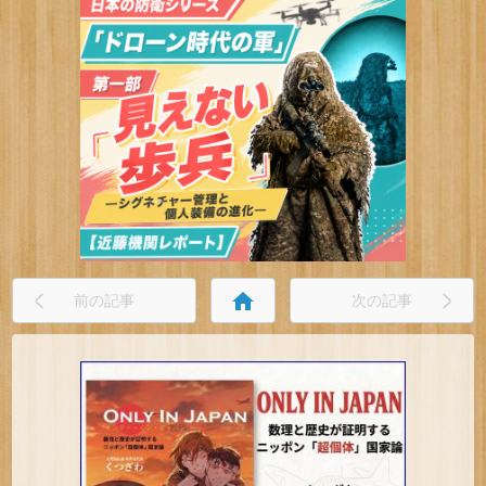
home
前の記事
次の記事