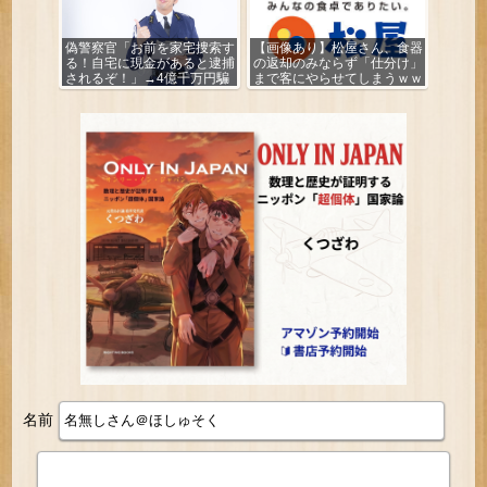
偽警察官「お前を家宅捜索す
【画像あり】松屋さん、食器
る！自宅に現金があると逮捕
の返却のみならず「仕分け」
されるぞ！」→4億千万円騙
まで客にやらせてしまうｗｗ
し取られる
ｗｗｗ
名前