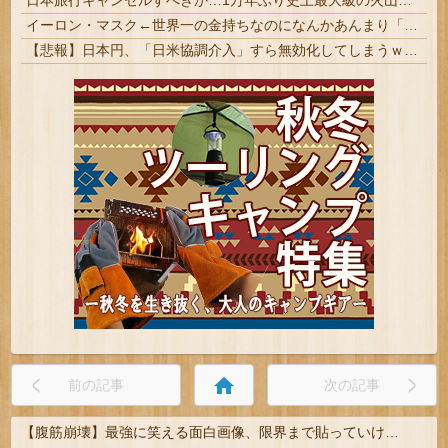
日本旅行キャンセルすべきか…1万年ぶり史上最大級の火山の兆し＝韓国の反応
イーロン・マスク←世界一の金持ちなのになんかあんまり「羨ましい」と感じない理由
【悲報】日本円、「日米協調介入」すら無効化してしまうｗｗｗｗｗ
home
前の記事
次の記事
【腹筋崩壊】最強に笑える面白画像、限界まで貼っていけｗｗｗ