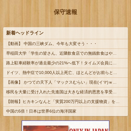
保守速報
新着ヘッドライン
【動画】 中国の三峡ダム、今年も大変そう・・・
早稲田大学「学生の皆さん、近隣飲食店での無銭飲食はやめてください」
路上駐車経験率が過去最少の21%へ低下！タイムズ会員にアンケート
ドイツ、熱中症で10,000人以上死亡、ほとんどがお前らと同年代で若者は元気????
【画像】 かつての天下人「マックスむらい」現在(イマ)ｗｗｗｗｗｗｗ
移民を大量に受け入れた先進国は大きな経済的恩恵を享受→データでもはっきり日本一人負け示される
【朗報】ヒカキンなんと「実質200万円以上の支援物資」を寄付してしまう
中国の5倍！日本は世界6位の海洋国家