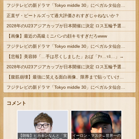
フジテレビの新ドラマ「Tokyo middle 30」にベガルタ仙台っぽいネタが登場
正直ザ・ビートルズって過大評価されすぎじゃねないか？
2028年のU23アジアカップが日本開催に決定 ロス五輪予選を兼ねた大会
【画像】最近の高級ミニバンの顔キモすぎだろwww
フジテレビの新ドラマ「Tokyo middle 30」にベガルタ仙台っぽいネタが登場
【悲報】美容師「…手は尽くしました」おば「ｱｯ…ｯｽ…」→
2028年のU23アジアカップが日本開催に決定 ロス五輪予選を兼ねた大会
【腹筋崩壊】最強に笑える面白画像、限界まで貼っていけｗｗｗ
フジテレビの新ドラマ「Tokyo middle 30」にベガルタ仙台っぽいネタが登場
コメント
【朗報】ヒカキンなんと「実
イーロン・マスク←世界一の