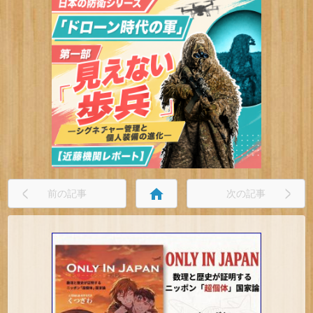
home
前の記事
次の記事