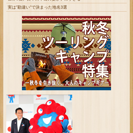
実は"勘違い"で決まった地名3選