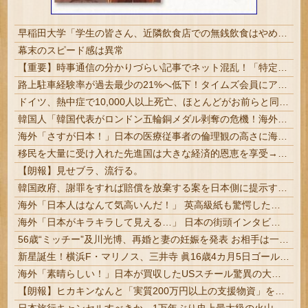
早稲田大学「学生の皆さん、近隣飲食店での無銭飲食はやめてください」
幕末のスピード感は異常
【重要】時事通信の分かりづらい記事でネット混乱！「特定技能2号に5年枠登場」を移民拡大と勘違いし反対パブコメが殺到 ※実際は3年で永住申請できた...
路上駐車経験率が過去最少の21%へ低下！タイムズ会員にアンケート
ドイツ、熱中症で10,000人以上死亡、ほとんどがお前らと同年代で若者は元気????
韓国人「韓国代表がロンドン五輪銅メダル剥奪の危機！海外メディアが『時効の壁を越えてIOCの調査対象になり得る』と報道！」
海外「さすが日本！」日本の医療従事者の倫理観の高さに海外が超感動
移民を大量に受け入れた先進国は大きな経済的恩恵を享受→データでもはっきり日本一人負け示される
【朗報】見せブラ、流行る。
韓国政府、謝罪をすれば賠償を放棄する案を日本側に提示するも拒否される＝韓国の反応
海外「日本人はなんて気高いんだ！」 英高級紙も驚愕した極限の中の日本人の姿に世界が衝撃
海外「日本がキラキラして見える…」 日本の街頭インタビューに登場した女子高生4人組がエモすぎると話題に
56歳“ミッチー”及川光博、再婚と妻の妊娠を発表 お相手は一般女性「二人の間に新しい命を授かり」 #芸能 | 子供が二十歳になるころには76歳 | 40ぐらいに見えるミッチー
新星誕生！横浜F・マリノス、三井寺 眞16歳4カ月5日ゴール 全３得点絡む！ 今春 中学を卒業したばかり #サッカー | テレビ見てたけど
海外「素晴らしい！」日本が買収したUSスチール驚異の大復活に米国人が大喜び
【朗報】ヒカキンなんと「実質200万円以上の支援物資」を寄付してしまう