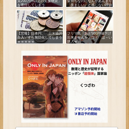
質200万円以上の支援物資」
金持ちなのになんかあんまり
を寄付してしまう
「羨ましい」と感じない理由
【悲報】日本円、「日米協調
フリマ民「あと500円値下げ
介入」すら無効化してしまう
出来ませんか」ワイ「ほ～い
ｗｗｗｗｗ
購入ｗ」