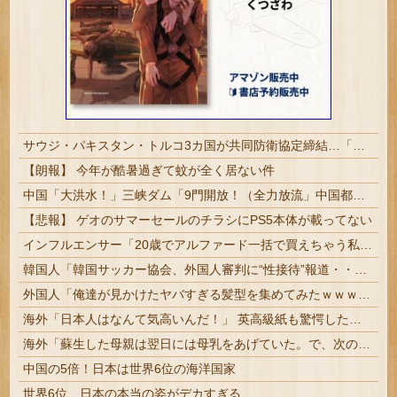
サウジ・パキスタン・トルコ3カ国が共同防衛協定締結…「イスラム版NATO」指摘も！
【朗報】 今年が酷暑過ぎて蚊が全く居ない件
中国「大洪水！」三峡ダム「9門開放！（全力放流」中国都市「三峡沿線の道路水没」中国政府「高速道路封鎖！」中国ダム「緊急放流に合わせて開門（土砂崩れ発生」→
【悲報】 ゲオのサマーセールのチラシにPS5本体が載ってない
インフルエンサー「20歳でアルファード一括で買えちゃう私って素敵」
韓国人「韓国サッカー協会、外国人審判に“性接待”報道・・・」→「2002年の審判買収が事実だったのか？」「日本人が言ってたこと正しかったね・・・...
外国人「俺達が見かけたヤバすぎる髪型を集めてみたｗｗｗｗ」
海外「日本人はなんて気高いんだ！」 英高級紙も驚愕した極限の中の日本人の姿に世界が衝撃
海外「蘇生した母親は翌日には母乳をあげていた。で、次の患者に顔面を殴られた」医師たちが語る忘れられない症例…
中国の5倍！日本は世界6位の海洋国家
世界6位、日本の本当の姿がデカすぎる