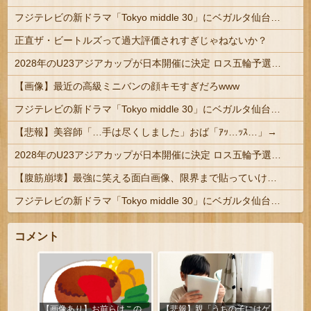
フジテレビの新ドラマ「Tokyo middle 30」にベガルタ仙台っぽいネタが登場
正直ザ・ビートルズって過大評価されすぎじゃねないか？
2028年のU23アジアカップが日本開催に決定 ロス五輪予選を兼ねた大会
【画像】最近の高級ミニバンの顔キモすぎだろwww
フジテレビの新ドラマ「Tokyo middle 30」にベガルタ仙台っぽいネタが登場
【悲報】美容師「…手は尽くしました」おば「ｱｯ…ｯｽ…」→
2028年のU23アジアカップが日本開催に決定 ロス五輪予選を兼ねた大会
【腹筋崩壊】最強に笑える面白画像、限界まで貼っていけｗｗｗ
フジテレビの新ドラマ「Tokyo middle 30」にベガルタ仙台っぽいネタが登場
コメント
【画像あり】お前らはこの
【悲報】親「うちの子にはゲ