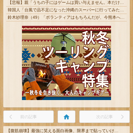
【悲報】親「うちの子にはゲームは買い与えません。本だけで十分」→結果
韓国人「台風で品不足になった沖縄のスーパーに行ってみたら、なぜか辛ラーメンだけ売れ残っていたんです…」
鈴木紗理奈（49）「ボランティアはもちろんだが、今熊本へ旅行に行くことも支援になる」
home
前の記事
次の記事
【腹筋崩壊】最強に笑える面白画像、限界まで貼っていけｗｗｗ