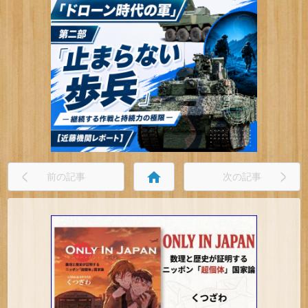
home
前の記事
次の記事