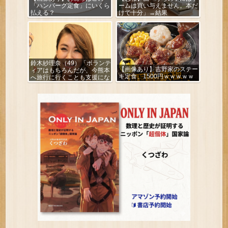
「ハンバーグ定食」にいくら
ームは買い与えません。本だ
払える？
けで十分」→結果
鈴木紗理奈（49）「ボランテ
【画像あり】吉野家のステー
ィアはもちろんだが、今熊本
キ定食、1500円ｗｗｗｗｗ
へ旅行に行くことも支援にな
る」