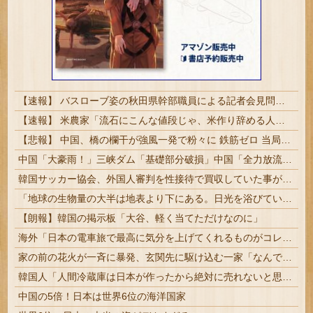
【速報】 バスローブ姿の秋田県幹部職員による記者会見問題、ラブホテルからの参加だと特定「体調が優れなかったため...」とは何だったのか
【速報】 米農家「流石にこんな値段じゃ、米作り辞める人、出るんじゃないかなあ？？」
【悲報】 中国、橋の欄干が強風一発で粉々に 鉄筋ゼロ 当局「接着剤でくっつけただけ」「正常で、品質問題はない」
中国「大豪雨！」三峡ダム「基礎部分破損」中国「全力放流！」台風13号「中国上陸予測」台風15号「中国接近（画像」中国「台風同時上陸！（穀物生産が壊滅危機」→
韓国サッカー協会、外国人審判を性接待で買収していた事が判明
「地球の生物量の大半は地表より下にある。日光を浴びている我々のほうが変わり種だ」足元の岩の中の話
【朗報】韓国の掲示板「大谷、軽く当てただけなのに」
海外「日本の電車旅で最高に気分を上げてくれるものがコレ！」→「分かるよ、凄くワクワクする・・・！」【海外の反応】
家の前の花火が一斉に暴発、玄関先に駆け込む一家「なんであのドア鍵かけてんだ」【海外の反応】
韓国人「人間冷蔵庫は日本が作ったから絶対に売れないと思ったのに、既に200台も売れたんだそうです…」
中国の5倍！日本は世界6位の海洋国家