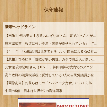
保守速報
新着ヘッドライン
【画像】 例の美人すぎるおにぎり屋さん、裏でおっさんが握っていたｗｗｗｗｗｗｗｗｗｗｗｗｗｗｗｗｗ
熊本県知事「報道に強い不満・苦情が寄せられている」→TBSの報道特集がまさにそれな件
（ ´_ゝ`）「石破総理は世界でも珍しい、国民による石破辞めるなデモが自然発生した総理大臣です」
【悲報】ひろゆき「性欲が弱い男性、ガチで貧乏人が多いです。なぜなら…」
元女優 高樹沙耶さん（６２）、神田明神の境内でのアニソン盆踊りを見て「日本の品格が落ちたと思いました」とポスト → 炎上
高市政権の消費税減税に反対している9人の自民党議員が全て判明ｗｗｗｗｗｗ #悲報 | 反対なら離党しろよ…
【画像あり】お前らはこの「ハンバーグ定食」にいくら払える？
中国の5倍！日本は世界6位の海洋国家