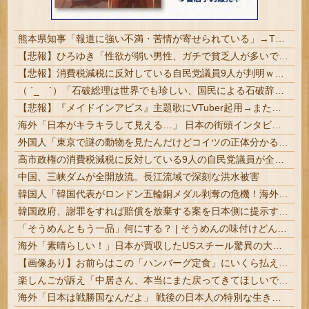
熊本県知事「報道に強い不満・苦情が寄せられている」→TBSの報道特集がまさにそれな件
【悲報】ひろゆき「性欲が弱い男性、ガチで貧乏人が多いです。なぜなら…」
【悲報】消費税減税に反対している自民党議員9人が判明ｗｗｗｗｗｗ
（ ´_ゝ`）「石破総理は世界でも珍しい、国民による石破辞めるなデモが自然発生した総理大臣です」
【悲報】『メイドインアビス』主題歌にVTuber起用→また炎上 もう何回目だよ…
海外「日本がキラキラして見える…」 日本の街頭インタビューに登場した女子高生4人組がエモすぎると話題に
外国人「東京で謎の動物を見たんだけどコイツの正体分かる？」
高市政権の消費税減税に反対している9人の自民党議員が全て判明ｗｗｗｗｗｗ #悲報 | 反対なら離党しろよ…
中国、三峡ダムが全開放流。長江流域で深刻な洪水被害
韓国人「韓国代表がロンドン五輪銅メダル剥奪の危機！海外メディアが『時効の壁を越えてIOCの調査対象になり得る』と報道！」
韓国政府、謝罪をすれば賠償を放棄する案を日本側に提示するも拒否される＝韓国の反応
「そうめんともう一品」何にする？ | そうめんの味付けどんなのかある？
海外「素晴らしい！」日本が買収したUSスチール驚異の大復活に米国人が大喜び
【画像あり】お前らはこの「ハンバーグ定食」にいくら払える？
楽しんごが訴え「中居さん、本当にまた戻ってきてほしいです。中居さんいないテレビは…」
海外「日本は戦勝国なんだよ」 戦後の日本人の特別な生き様に各国から称賛の声