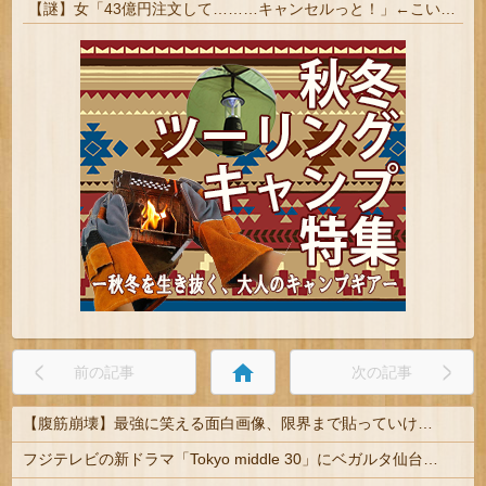
【謎】女「43億円注文して………キャンセルっと！」←こいつの目的
home
前の記事
次の記事
【腹筋崩壊】最強に笑える面白画像、限界まで貼っていけｗｗｗ
フジテレビの新ドラマ「Tokyo middle 30」にベガルタ仙台っぽいネタが登場