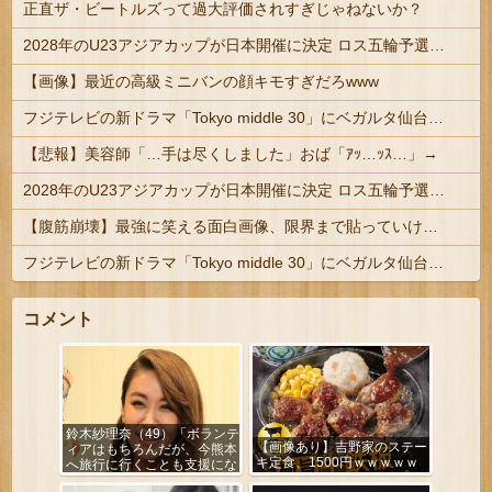
正直ザ・ビートルズって過大評価されすぎじゃねないか？
2028年のU23アジアカップが日本開催に決定 ロス五輪予選を兼ねた大会
【画像】最近の高級ミニバンの顔キモすぎだろwww
フジテレビの新ドラマ「Tokyo middle 30」にベガルタ仙台っぽいネタが登場
【悲報】美容師「…手は尽くしました」おば「ｱｯ…ｯｽ…」→
2028年のU23アジアカップが日本開催に決定 ロス五輪予選を兼ねた大会
【腹筋崩壊】最強に笑える面白画像、限界まで貼っていけｗｗｗ
フジテレビの新ドラマ「Tokyo middle 30」にベガルタ仙台っぽいネタが登場
コメント
鈴木紗理奈（49）「ボランテ
【画像あり】吉野家のステー
ィアはもちろんだが、今熊本
キ定食、1500円ｗｗｗｗｗ
へ旅行に行くことも支援にな
る」