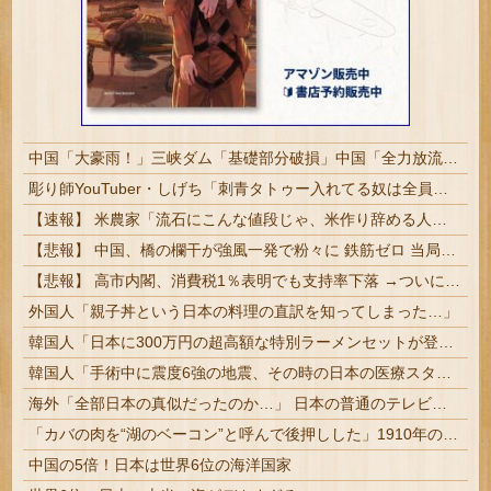
中国「大豪雨！」三峡ダム「基礎部分破損」中国「全力放流！」台風13号「中国上陸予測」台風15号「中国接近（画像」中国「台風同時上陸！（穀物生産が壊滅危機」→
彫り師YouTuber・しげち「刺青タトゥー入れてる奴は全員バカです」「すごい民度低い」「5000円好きなんすよ、バカって」
【速報】 米農家「流石にこんな値段じゃ、米作り辞める人、出るんじゃないかなあ？？」
【悲報】 中国、橋の欄干が強風一発で粉々に 鉄筋ゼロ 当局「接着剤でくっつけただけ」「正常で、品質問題はない」
【悲報】 高市内閣、消費税1％表明でも支持率下落 →ついに６割割れ
外国人「親子丼という日本の料理の直訳を知ってしまった…」
韓国人「日本に300万円の超高額な特別ラーメンセットが登場し韓国人が驚愕！」→「一杯のラーメンセットに言葉を失う‥」
韓国人「手術中に震度6強の地震、その時の日本の医療スタッフたちの姿をご覧ください」→「マジで鳥肌立った」「こういう姿は韓国も見習わないと」「あん...
海外「全部日本の真似だったのか…」 日本の普通のテレビ番組が最新SNSの数十年先を行っていたと話題に
「カバの肉を“湖のベーコン”と呼んで後押しした」1910年のアメリカ議会に本当にあった法案とは？
中国の5倍！日本は世界6位の海洋国家