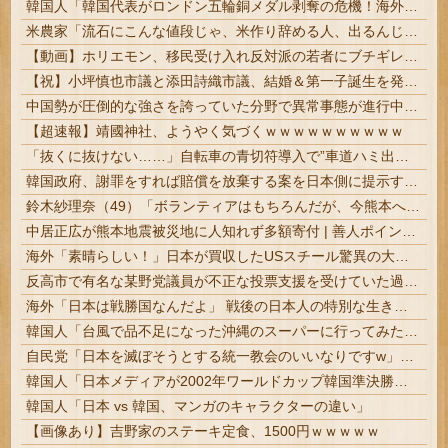
韓国人「韓国代表がロンドン五輪銅メダル剥奪の危機！海外メディアが『時効の壁を越えてIOCの調査対象になり得る』と報道！」
米農家「流石にこんな値段じゃ、米作り辞める人、出るんじゃないかなあ？？」⭐︎２
【動画】ホリエモン、移民受け入れ反対派の若者にブチギレ→スタジオ誰も反論できず沈黙w
【祝】小坪慎也市議と添田詩織市議、結婚＆第一子誕生を発表 → ｗｗｗｗｗｗｗｗｗｗｗｗ
中国勢が圧倒的な強さを誇っていた分野で異常事態が進行中、日本勢が3人も準決勝に進む一方で中国勢が……
【超速報】靖國神社、ようやく気づくｗｗｗｗｗｗｗｗｗｗ
「抜くに抜けない……」自転車の青切符導入で”車道ハミ出し”が急増中
韓国政府、謝罪をすれば賠償を放棄する案を日本側に提示するも拒否される＝韓国の反応
鈴木紗理奈（49）「ボランティアはもちろんだが、今熊本へ旅行に行くことも支援になる」
中居正広が熊本地震被災地に人知れず多額寄付 | 善人ポイントが貯まったら、またアナルに大根をねじこめる
海外「素晴らしい！」日本が買収したUSスチール驚異の大復活に米国人が大喜び
反高市で有名な某野党議員が不正な投票支援を受けていた過去が発掘、「説明責任があるのでは？」と揶揄されており……
海外「日本は戦勝国なんだよ」 戦後の日本人の特別な生き様に各国から称賛の声
韓国人「台風で品不足になった沖縄のスーパーに行ってみたら、なぜか辛ラーメンだけ売れ残っていたんです…」
自民党「日本を滅ぼそうとする統一教会のいいなりですw」????お前らがコイツを支持する理由w
韓国人「日本メディアが2002年ワールドカップ韓国準決勝も調査すべきと主張！」→「英国メディアも一斉に指摘‥」
韓国人「日本 vs 韓国、マンガのキャラクターの違い」
【画像あり】吉野家のステーキ定食、1500円ｗｗｗｗｗ