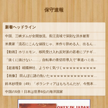
保守速報
新着ヘッドライン
中国、三峡ダムが全開放流。長江流域で深刻な洪水被害
米農家「流石にこんな値段じゃ、米作り辞める人、出るんじゃないかなあ？？」⭐︎２
【動画】ホリエモン、移民受け入れ反対派の若者にブチギレ→スタジオ誰も反論できず沈黙w
「抜くに抜けない……」自転車の青切符導入で”車道ハミ出し”が急増中
【超速報】靖國神社、ようやく気づくｗｗｗｗｗｗｗｗｗｗ
【画像】 田んぼに謎の魚いたｗｗｗｗｗｗｗｗｗｗｗｗｗｗｗｗｗｗｗｗｗｗ
鈴木紗理奈（49）「ボランティアはもちろんだが、今熊本へ旅行に行くことも支援になる」
中国の5倍！日本は世界6位の海洋国家