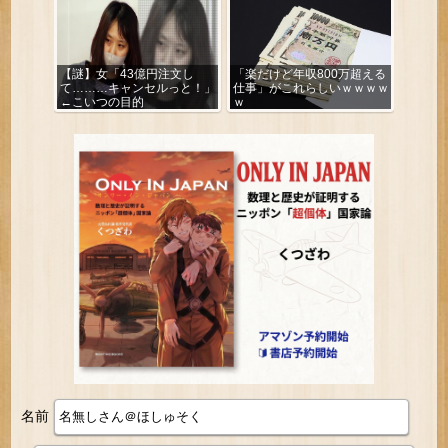
【謎】女「43億円注文し
「楽だけど年収800万超える
て………キャンセルっと！」
仕事」がこれらしいｗｗｗｗ
←こいつの目的
ｗ
名前