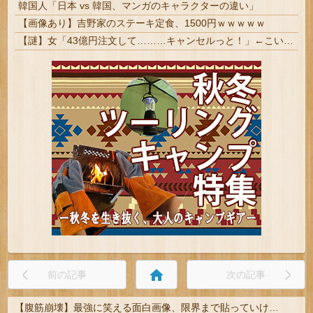
韓国人「日本 vs 韓国、マンガのキャラクターの違い」
【画像あり】吉野家のステーキ定食、1500円ｗｗｗｗｗ
【謎】女「43億円注文して………キャンセルっと！」←こいつの目的
home
前の記事
次の記事
【腹筋崩壊】最強に笑える面白画像、限界まで貼っていけｗｗｗ