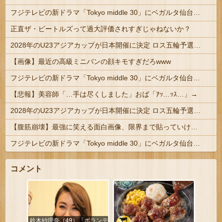
フジテレビの新ドラマ「Tokyo middle 30」にベガルタ仙台っぽいネタが登場
正直ザ・ビートルズって過大評価されすぎじゃねないか？
2028年のU23アジアカップが日本開催に決定 ロス五輪予選を兼ねた大会
【画像】最近の高級ミニバンの顔キモすぎだろwww
フジテレビの新ドラマ「Tokyo middle 30」にベガルタ仙台っぽいネタが登場
【悲報】美容師「…手は尽くしました」おば「ｱｯ…ｯｽ…」→
2028年のU23アジアカップが日本開催に決定 ロス五輪予選を兼ねた大会
【腹筋崩壊】最強に笑える面白画像、限界まで貼っていけｗｗｗ
フジテレビの新ドラマ「Tokyo middle 30」にベガルタ仙台っぽいネタが登場
コメント
鈴木紗理奈（49）「ボランテ