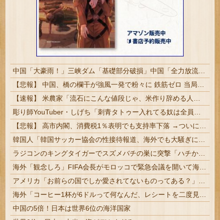
中国「大豪雨！」三峡ダム「基礎部分破損」中国「全力放流！」台風13号「中国上陸予測」台風15号「中国接近（画像」中国「台風同時上陸！（穀物生産が壊滅危機」→
【悲報】 中国、橋の欄干が強風一発で粉々に 鉄筋ゼロ 当局「接着剤でくっつけただけ」「正常で、品質問題はない」
【速報】 米農家「流石にこんな値段じゃ、米作り辞める人、出るんじゃないかなあ？？」
彫り師YouTuber・しげち「刺青タトゥー入れてる奴は全員バカです」「すごい民度低い」「5000円好きなんすよ、バカって」
【悲報】 高市内閣、消費税1％表明でも支持率下落 →ついに６割割れ
韓国人「韓国サッカー協会の性接待報道、海外でも大騒ぎに・・・2002年W杯4強の記録取り消しの声も」→「マジで国の恥だ」「2002年まで疑う価値...
ラジコンのキングタイガーでスズメバチの巣に突撃「ハチからしたら突然ドイツ戦車が家に来るんだぞ」【海外の反応】
海外「観念しろ」FIFA会長がモロッコで緊急会議を開いて海外大騒ぎ！（海外の反応）
アメリカ「お前らの国でしか愛されてないものってある？」日本「納豆」
海外「コーヒー1杯が6ドルって何なんだ、レシートを二度見した」値上げで買うのをやめたもの…
中国の5倍！日本は世界6位の海洋国家