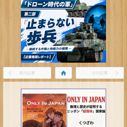
home
前の記事
次の記事