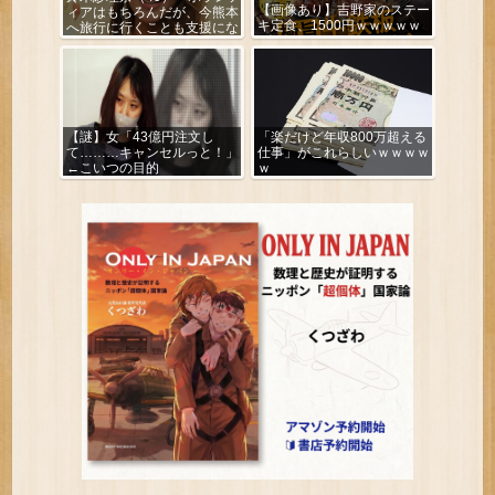
【画像あり】吉野家のステー
ィアはもちろんだが、今熊本
キ定食、1500円ｗｗｗｗｗ
へ旅行に行くことも支援にな
る」
【謎】女「43億円注文し
「楽だけど年収800万超える
て………キャンセルっと！」
仕事」がこれらしいｗｗｗｗ
←こいつの目的
ｗ