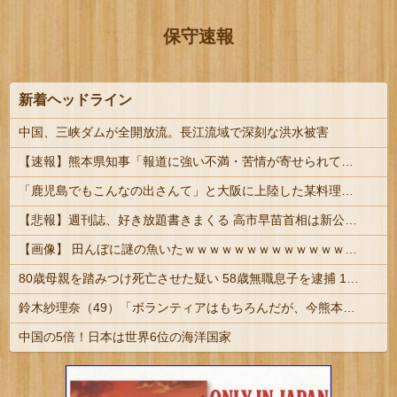
保守速報
新着ヘッドライン
中国、三峡ダムが全開放流。長江流域で深刻な洪水被害
【速報】熊本県知事「報道に強い不満・苦情が寄せられている」→TBSの報道特集がまさにそれな件
「鹿児島でもこんなの出さんて」と大阪に上陸した某料理店に批判殺到、鹿児島の養鶏家とタッグを組んだところで……
【悲報】週刊誌、好き放題書きまくる 高市早苗首相は新公用車の贅を尽くした後部座席でたばこを吸うのが至福の時間「どんどん延びる乗車時間」
【画像】 田んぼに謎の魚いたｗｗｗｗｗｗｗｗｗｗｗｗｗｗｗｗｗｗｗｗｗｗ
80歳母親を踏みつけ死亡させた疑い 58歳無職息子を逮捕 13～14年前から2人暮らし「介護疲れで日常的に暴行」 岬町 #大阪 | 無職に人権なし | 特養に入れろよ
鈴木紗理奈（49）「ボランティアはもちろんだが、今熊本へ旅行に行くことも支援になる」
中国の5倍！日本は世界6位の海洋国家