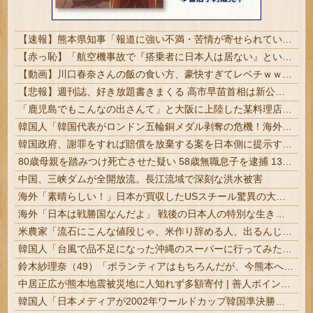
【速報】熊本県知事「報道に強い不満・苦情が寄せられている」→TBSの報道特集がまさにそれな件
【赤っ恥】「航空機事故で『搭乗者に日本人は居ない』という発表は嫌い。人間として同じ価値だと思う」→ツッコミ殺到も「自分が気に入らないと思った」と...
【動画】川口春奈さんの飯の食い方、豪快すぎてレベチｗｗｗｗ
【悲報】週刊誌、好き放題書きまくる 高市早苗首相は新公用車の贅を尽くした後部座席でたばこを吸うのが至福の時間「どんどん延びる乗車時間」
「鹿児島でもこんなの出さんて」と大阪に上陸した某料理店に批判殺到、鹿児島の養鶏家とタッグを組んだところで……
韓国人「韓国代表がロンドン五輪銅メダル剥奪の危機！海外メディアが『時効の壁を越えてIOCの調査対象になり得る』と報道！」
韓国政府、謝罪をすれば賠償を放棄する案を日本側に提示するも拒否される＝韓国の反応
80歳母親を踏みつけ死亡させた疑い 58歳無職息子を逮捕 13～14年前から2人暮らし「介護疲れで日常的に暴行」 岬町 #大阪 | 無職に人権なし | 特養に入れろよ
中国、三峡ダムが全開放流。長江流域で深刻な洪水被害
海外「素晴らしい！」日本が買収したUSスチール驚異の大復活に米国人が大喜び
海外「日本は戦勝国なんだよ」 戦後の日本人の特別な生き様に各国から称賛の声
米農家「流石にこんな値段じゃ、米作り辞める人、出るんじゃないかなあ？？」⭐︎２
韓国人「台風で品不足になった沖縄のスーパーに行ってみたら、なぜか辛ラーメンだけ売れ残っていたんです…」
鈴木紗理奈（49）「ボランティアはもちろんだが、今熊本へ旅行に行くことも支援になる」
中居正広が熊本地震被災地に人知れず多額寄付 | 善人ポイントが貯まったら、またアナルに大根をねじこめる
韓国人「日本メディアが2002年ワールドカップ韓国準決勝も調査すべきと主張！」→「英国メディアも一斉に指摘‥」