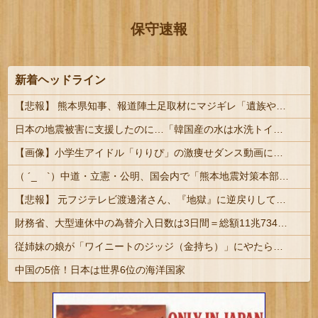
保守速報
新着ヘッドライン
【悲報】 熊本県知事、報道陣土足取材にマジギレ「遺族や被災者から強い不満でてる！」 → 記者「例えば？」 → 知事、怒り通り越して呆れてしまう ………
日本の地震被害に支援したのに…「韓国産の水は水洗トイレに」
【画像】小学生アイドル「りりぴ」の激痩せダンス動画にファンが『絶句』してしまう・・・・
（ ´_ゝ`）中道・立憲・公明、国会内で「熊本地震対策本部会議」各省庁からヒアリング・現地から意見聴取「パーティション、人手、宿泊施設の不足や、...
【悲報】 元フジテレビ渡邊渚さん、『地獄』に逆戻りしてしまう・・・・・
財務省、大型連休中の為替介入日数は3日間＝総額11兆7349億円 | 俺等の税金を投げ捨ててトレーダーの餌にしてんの？ | 外貨準備がどんどん減っていくな
従姉妹の娘が「ワイニートのジッジ（金持ち）」にやたら会いに来る理由ｗｗｗｗｗ
中国の5倍！日本は世界6位の海洋国家