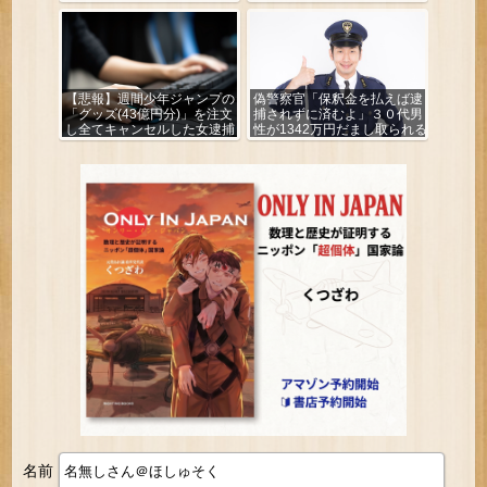
は？」
【悲報】週間少年ジャンプの
偽警察官「保釈金を払えば逮
「グッズ(43億円分)」を注文
捕されずに済むよ」３０代男
し全てキャンセルした女逮捕
性が1342万円だまし取られる
ｗｗｗｗｗｗｗｗ
名前