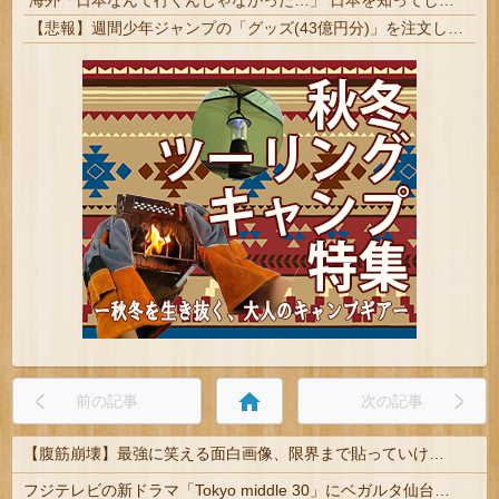
海外「日本なんて行くんじゃなかった…」 日本を知ってしまったディズニー信者、帰国後『本家』に失望する事態に
【悲報】週間少年ジャンプの「グッズ(43億円分)」を注文し全てキャンセルした女逮捕ｗｗｗｗｗｗｗｗ
home
前の記事
次の記事
【腹筋崩壊】最強に笑える面白画像、限界まで貼っていけｗｗｗ
フジテレビの新ドラマ「Tokyo middle 30」にベガルタ仙台っぽいネタが登場