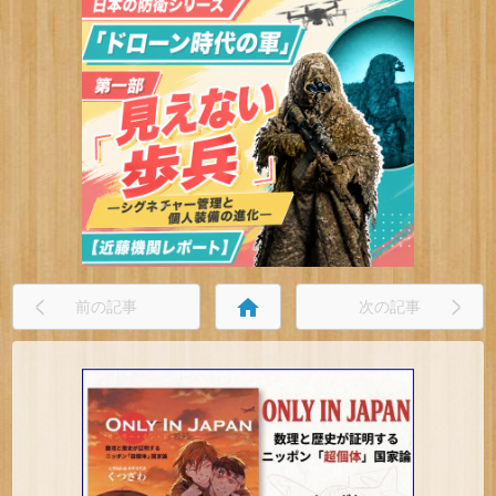
home
前の記事
次の記事