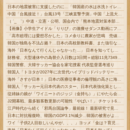
日本の地震被害に支援したのに…「韓国産の水は水洗トイレに」
中国「台風接近！」台風13号「三峡直撃予測」中国「上流大洪水！（三峡上流」中国都市「8/5の映像（動画」三峡ダム「緊急放流（決壊危機」中国「下流...
（ ´_ゝ`）中道・立憲・公明、国会内で「熊本地震対策本部会議」各省庁からヒアリング・現地から意見聴取「パーティション、人手、宿泊施設の不足や、...
【画像】小学生アイドル「りりぴ」の激痩せダンス動画にファンが『絶句』してしまう・・・・
「高市総理には愛想尽かした」コメ余りに農家が悲鳴 売値は生産原価の半分以下に…肥料代や燃料代は高騰「今年でやめる」農家も
韓国が独島を不法占拠？…日本の高校新教科書、また強引な主張＝韓国の反応
海外「日本なんて行くんじゃなかった…」 日本を知ってしまったディズニー信者、帰国後『本家』に失望する事態に
財務省、大型連休中の為替介入日数は3日間＝総額11兆7349億円 | 俺等の税金を投げ捨ててトレーダーの餌にしてんの？ | 外貨準備がどんどん減っていくな
韓国警察、大韓サッカー協会を家宅捜索 代表監督選考巡り
韓国人「トヨタが2027年に次世代ハイブリッドバッテリーを導入へ！最大1000kmの航続距離や超高速充電を目指す」
海外「さすが日本！」日本の医療従事者の倫理観の高さに海外が超感動
韓国人「サッカー元日本代表のスター、日本代表強化策として“韓日定期戦”の復活を提案・・・」→「これはマジで良いと思う」「今すぐやったらガチでボコられるだろうね 10年後にやらないか？」「やめてくれ、勝っても負けても後味が悪い」
従姉妹の娘が「ワイニートのジッジ（金持ち）」にやたら会いに来る理由ｗｗｗｗｗ
J2開幕戦、最多観客数更新の可能性「やばい！」 チケット6万超えが発券「見間違いじゃない？」 #サッカー | 半分以上招待券でしたw | 発券なのが草
江戸時代から続く「邪馬台国論争」最前線！ 最新研究で見えてきた「卑弥呼の国」の有力説 #歴史
日本に対抗報復時、韓国のGDP3.1%減少…韓国の被害がより大きい＝韓国の反応
ワイ「子供2人目欲しいんやが、、、」ヨッメ「金は？育児は？私の仕事は？キャリアは？」