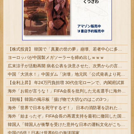
【株式投資】 韓国で「真夏の世の夢」崩壊、若者中心に多くの人が「人生オワタ」―中国メディア
ヨーロッパが中国製メガソーラーを締め出しｗｗｗ
広末涼子が活動再開 病名公表を決意させた、次男からの言葉明かす
中国「大洪水！」中国ダム「決壊」地元民「公式発表より死者多い！」中国政府「住民拘束！（安否不明」中国当局「救助隊動画も削除」台風13号「三峡ダム接近中」→
【金利上昇】 年24万円負担増 30代住宅ローンで、内閣府試算
海外「お前が言うな！」FIFA会長を批判した元名選手に海外から猛反発！（海外の反応）
【朗報】韓国の掲示板「揚げ物で大切なのはこの3つ」
海外「世界で日本を死守するぞ！」 日本の消防署を訪れたちびっ子集団が世界をメロメロに
海外「始まったぞ」FIFA会長の再選支持を最初に撤回した国に海外興味津々！（海外の反応）
韓国人「韓国人が衝撃を受けた意外な日本の運転文化がこちらです‥」→「日本人はこんなに徹底している‥」
中国の5倍！日本は世界6位の海洋国家