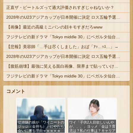
正直ザ・ビートルズって過大評価されすぎじゃねないか？
2028年のU23アジアカップが日本開催に決定 ロス五輪予選を兼ねた大会
【画像】最近の高級ミニバンの顔キモすぎだろwww
フジテレビの新ドラマ「Tokyo middle 30」にベガルタ仙台っぽいネタが登場
【悲報】美容師「…手は尽くしました」おば「ｱｯ…ｯｽ…」→
2028年のU23アジアカップが日本開催に決定 ロス五輪予選を兼ねた大会
【腹筋崩壊】最強に笑える面白画像、限界まで貼っていけｗｗｗ
フジテレビの新ドラマ「Tokyo middle 30」にベガルタ仙台っぽいネタが登場
コメント
従姉妹の娘が「ワイニートの
ワイ「子供2人目欲しいんや
ジッジ（金持ち）」にやたら
が、、、」ヨッメ「金は？育
会いに来る理由ｗｗｗｗｗ
児は？私の仕事は？キャリア