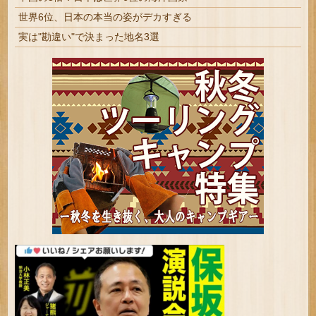
世界6位、日本の本当の姿がデカすぎる
実は"勘違い"で決まった地名3選