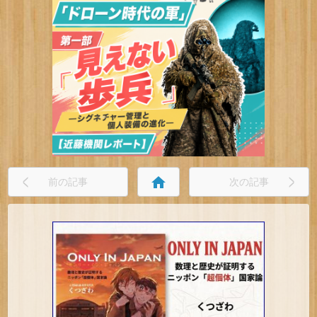
home
前の記事
次の記事