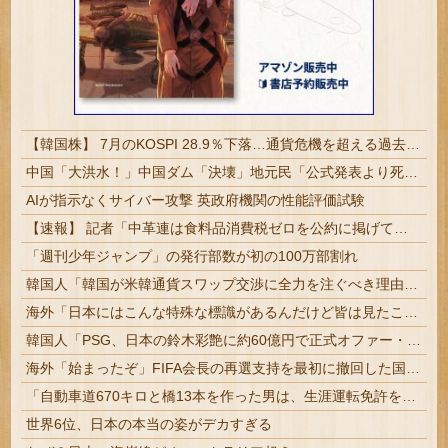
【韓国株】 7月のKOSPI 28.9％下落…通貨危機を超える過去最大の下げ幅
中国「大洪水！」中国ダム「決壊」地元民「公式発表より死者多い！」中国政府「住民拘束！（安否不明」中国当局「救助隊動画も削除」台風13号「三峡ダム接近中」→
AIが指示なくサイバー攻撃 英政府機関の性能評価試験
【速報】 記者「中革連は食料品消費税ゼロを公約に掲げていたが？」→階猛氏「そ、それは財源確保という条件付き」
「週刊少年ジャンプ」の発行部数が初の100万部割れ
韓国人「韓国が米韓通貨スワップ交渉に全力を注ぐべき理由がこちら‥日米との異例の共同介入によって記録的なウォン・ドル為替の現実」
海外「日本にはこんな特殊な標識があるんだけど皆は見たことある？」→「何これめちゃくちゃ可愛いｗｗ」【海外の反応】
韓国人「PSG、日本の鈴木彩艶に約60億円で正式オファー・・・」→「あいつがそれほどなのか（ﾌﾞﾙﾌﾞﾙ）」「レギュラーとして出れるとは思わない...
海外「始まったぞ」FIFA会長の再選支持を最初に撤回した国に海外興味津々！（海外の反応）
「自動車道670キロと橋13本を作った男は、生涯運転免許を取らなかった」ニューヨークを作り変えた行政官の話
世界6位、日本の本当の姿がデカすぎる