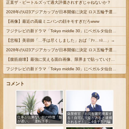
正直ザ・ビートルズって過大評価されすぎじゃねないか？
2028年のU23アジアカップが日本開催に決定 ロス五輪予選を兼ねた大会
【画像】最近の高級ミニバンの顔キモすぎだろwww
フジテレビの新ドラマ「Tokyo middle 30」にベガルタ仙台っぽいネタが登場
【悲報】美容師「…手は尽くしました」おば「ｱｯ…ｯｽ…」→
2028年のU23アジアカップが日本開催に決定 ロス五輪予選を兼ねた大会
【腹筋崩壊】最強に笑える面白画像、限界まで貼っていけｗｗｗ
フジテレビの新ドラマ「Tokyo middle 30」にベガルタ仙台っぽいネタが登場
コメント
偽警察官「お前を家宅捜索す
仕事が出来ない奴の特徴「飯
る！自宅に現金があると逮捕
が遅い」「運転下手」
されるぞ！」→4億千万円騙
し取られる