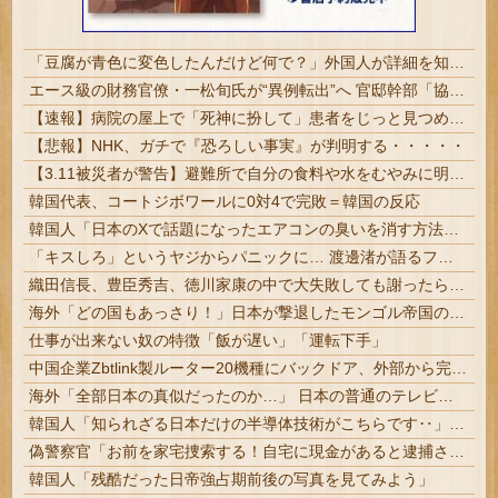
「豆腐が青色に変色したんだけど何で？」外国人が詳細を知りたがった日本のモノ特集
エース級の財務官僚・一松旬氏が“異例転出”へ 官邸幹部「協力的でなかったから」 #総務省人事 | 財務省には失われた30年の責任とって欲しい
【速報】病院の屋上で「死神に扮して」患者をじっと見つめていた男性を逮捕
【悲報】NHK、ガチで『恐ろしい事実』が判明する・・・・・
【3.11被災者が警告】避難所で自分の食料や水をむやみに明かしてはいけない理由
韓国代表、コートジボワールに0対4で完敗＝韓国の反応
韓国人「日本のXで話題になったエアコンの臭いを消す方法をご覧ください」→「これマジ？」
「キスしろ」というヤジからパニックに… 渡邊渚が語るフラッシュバック「1人の人間の人生に、当たり前の生活を奪った人が全て悪い」 | 楽しんごが出てきた瞬間からこの表情で
織田信長、豊臣秀吉、徳川家康の中で大失敗しても謝ったら許してくれそうなのって徳川家康だよな
海外「どの国もあっさり！」日本が撃退したモンゴル帝国の本当の恐ろしさに海外が大騒ぎ
仕事が出来ない奴の特徴「飯が遅い」「運転下手」
中国企業Zbtlink製ルーター20機種にバックドア、外部から完全制御のおそれ #IT/ネット | 日本人ならNECかBuffalo買っとけばいいのに
海外「全部日本の真似だったのか…」 日本の普通のテレビ番組が最新SNSの数十年先を行っていたと話題に
韓国人「知られざる日本だけの半導体技術がこちらです‥」→「サムスンがなければiPhoneが作れないと信じていたのに‥」
偽警察官「お前を家宅捜索する！自宅に現金があると逮捕されるぞ！」→4億千万円騙し取られる
韓国人「残酷だった日帝強占期前後の写真を見てみよう」