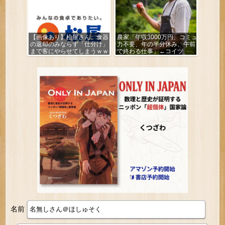
【画像あり】松屋さん、食器
農家「年収3000万円、コミュ
の返却のみならず「仕分け」
力不要、年の半分休み、午前
まで客にやらせてしまうｗｗ
で終わる仕事」←コイツ
ｗｗｗ
名前