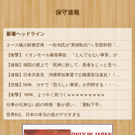
保守速報
新着ヘッドライン
エース級の財務官僚・一松旬氏が“異例転出”へ 官邸幹部「協力的でなかったから」 #総務省人事 | 財務省には失われた30年の責任とって欲しい
【衝撃】 イオンモール爆発事故、『とんでもない事実』が判明してしまう・・・・・・
【速報】病院の屋上で「死神に扮して」患者をじっと見つめていた男性を逮捕
【速報】日本共産党、沖縄県知事選で公職選挙法違反！！！ 110番通報されても辞全くめない件
【悲報】NHK、ガチで『恐ろしい事実』が判明する・・・・・
【衝撃】 NHK、ようやく気づくｗｗｗｗｗｗｗｗｗ
仕事が出来ない奴の特徴「飯が遅い」「運転下手」
世界6位、日本の本当の姿がデカすぎる