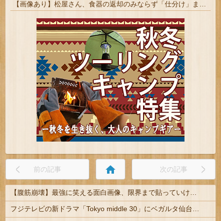
【画像あり】松屋さん、食器の返却のみならず「仕分け」まで客にやらせてしまうｗｗｗｗｗ
home
前の記事
次の記事
【腹筋崩壊】最強に笑える面白画像、限界まで貼っていけｗｗｗ
フジテレビの新ドラマ「Tokyo middle 30」にベガルタ仙台っぽいネタが登場