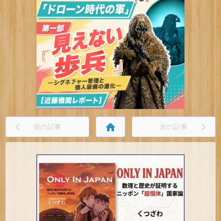
home
前の記事
次の記事