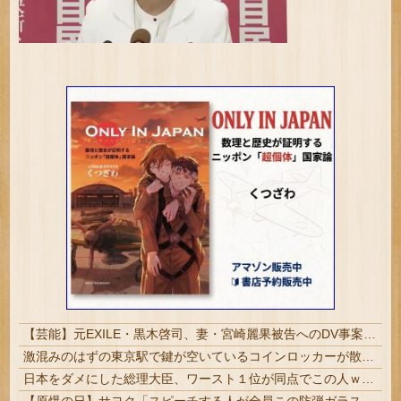
【芸能】元EXILE・黒木啓司、妻・宮崎麗果被告へのDV事案で逮捕されていた 宮崎は全身打撲、頭部裂傷及び打撲、頸部損傷の怪我
激混みのはずの東京駅で鍵が空いているコインロッカーが散見、「ラッキー」と思って中を確認してみると……
日本をダメにした総理大臣、ワースト１位が同点でこの人ｗｗｗｗｗｗ