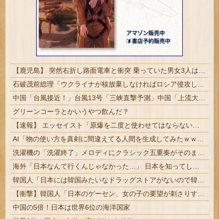
【鹿児島】 突然右折し路面電車と衝突 乗っていた男女3人は車を放置しダッシュで逃走中
石破茂前総理「ウクライナが核放棄しなければロシア侵攻しなかった」！
中国「台風接近！」台風13号「三峡直撃予測」中国「上流大洪水！（三峡上流」中国都市「8/5の映像（動画」三峡ダム「緊急放流（決壊危機」中国「下流大水害（震え声」→
グリーンコーラとかいうやつ飲んだ？
【速報】 エッセイスト「原爆を二度と使わせてはならない」→リプ「もちろん中国の核も非難する？」→即ブロック
AI「物の使い方を真剣に間違えてる人間を生成してみたｗｗｗｗ」
洗濯機の「洗濯終了」メロディにクラシック五重奏がそのまま即興で乗っかる「元ネタはシューベルトの『鱒』だからね」【海外の反応】
海外「日本なんて行くんじゃなかった…」 日本を知ってしまったディズニー信者、帰国後『本家』に失望する事態に
韓国人「日本には韓国みたいなドラッグストアがないので韓国が羨ましくて羨ましくて仕方がないんだそうです」
【衝撃】韓国人「日本のゲーセン、女の子の要望が刺さりすぎた」
中国の5倍！日本は世界6位の海洋国家