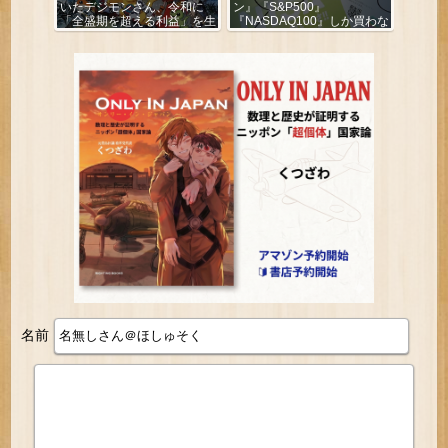
いたデジモンさん、令和に
ン』『S&P500』
「全盛期を超える利益」を生
『NASDAQ100』しか買わな
み出していた
い
名前