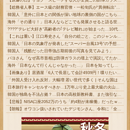
【原爆の日】サヨク「スピーチする人が全員この防弾ガラスなのでしょうか。高市だけなら、天下の恥晒し者です」→石破茂も防弾ガラスで演説してました
【総務省人事】エース級の財務官僚・一松旬氏が“異例転出”へ 官邸幹部「協力的でなかったから」
韓国人「意外に日本との関係が深い地球の裏側の国がこちらです‥」→「国境を越えた驚くべき歴史のつながり‥」
海外「その通り！」日本人ならどこでも発展させると語る世界的大富豪に海外が大騒ぎ
????"テレビ大好き"高齢者の｢テレビ離れ｣が始まった…10代後半～20代の約7割が"ほぼ見ない"
【これは重い】江口寿史さん「自分の絵ごと、このジャンルはそろそろ終わりかな」
韓国人「日本の気象庁が発表した“スーパー台風13号”の予想進路をご覧ください・・・」→「これ韓国は完全に直撃なんだけど」「信じませんｗｗｗ」
韓国人「残酷だった日帝強占期前後の写真を見てみよう」
パヨさん「なぜ高市首相は防弾ガラスの壇上で演説してたかって？殺されるような政治してるからじゃ」
海外「日本なんて行くんじゃなかった…」 日本を知ってしまったディズニー信者、帰国後『本家』に失望する事態に
【画像あり】居酒屋「6人で長居して会計4939円！喋りたいだけなら公園に行ってくれ（怒」
「外国人受け入れ反対」大幅増 若い世代で多く | そんな国は
日本旅行キャンセルすべきか…1万年ぶり史上最大級の火山の兆し＝韓国の反応
韓国が独島を不法占拠？…日本の高校新教科書、また強引な主張＝韓国の反応
【悲報】NISA口座2052万のうち「約4割が未稼働」だったｗｗｗｗｗ
【朗報】オワコン扱いされていたデジモンさん、令和に「全盛期を超える利益」を生み出していた