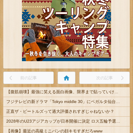
home
前の記事
次の記事
【腹筋崩壊】最強に笑える面白画像、限界まで貼っていけｗｗｗ
フジテレビの新ドラマ「Tokyo middle 30」にベガルタ仙台っぽいネタが登場
正直ザ・ビートルズって過大評価されすぎじゃねないか？
2028年のU23アジアカップが日本開催に決定 ロス五輪予選を兼ねた大会
【画像】最近の高級ミニバンの顔キモすぎだろwww