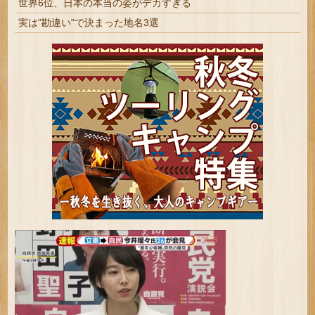
世界6位、日本の本当の姿がデカすぎる
実は"勘違い"で決まった地名3選