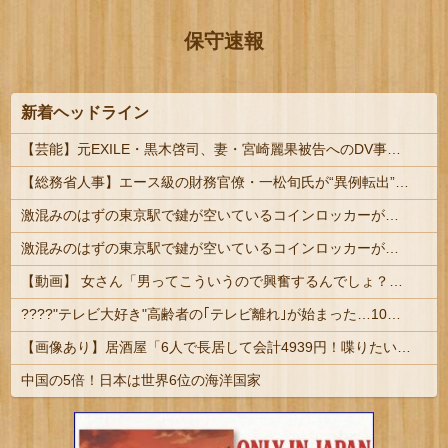
保守速報
新着ヘッドライン
【芸能】元EXILE・黒木啓司、妻・宮崎麗果被告へのDV事案で逮捕されていた 宮崎は全身打撲、頭部裂傷及び打撲、頸部損傷の怪我
【総務省人事】エース級の財務官僚・一松旬氏が“異例転出”へ 官邸幹部「協力的でなかったから」
激混みのはずの東京駅で鍵が空いているコインロッカーが散見、「ラッキー」と思って中を確認してみると……
激混みのはずの東京駅で鍵が空いているコインロッカーが散見、「ラッキー」と思って中を確認してみると……
【動画】 女さん「男ってこういうので興奮するんでしょ？」→何かがおかしいｗｗｗｗ
????"テレビ大好き"高齢者の｢テレビ離れ｣が始まった…10代後半～20代の約7割が"ほぼ見ない"
【画像あり】居酒屋「6人で長居して会計4939円！喋りたいだけなら公園に行ってくれ（怒」
中国の5倍！日本は世界6位の海洋国家