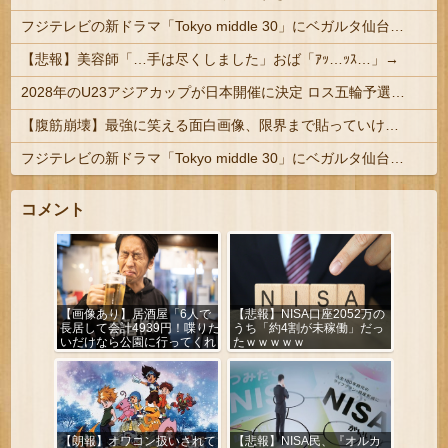
フジテレビの新ドラマ「Tokyo middle 30」にベガルタ仙台っぽいネタが登場
【悲報】美容師「…手は尽くしました」おば「ｱｯ…ｯｽ…」→
2028年のU23アジアカップが日本開催に決定 ロス五輪予選を兼ねた大会
【腹筋崩壊】最強に笑える面白画像、限界まで貼っていけｗｗｗ
フジテレビの新ドラマ「Tokyo middle 30」にベガルタ仙台っぽいネタが登場
コメント
【画像あり】居酒屋「6人で
【悲報】NISA口座2052万の
長居して会計4939円！喋りた
うち「約4割が未稼働」だっ
いだけなら公園に行ってくれ
たｗｗｗｗｗ
（怒」
【朗報】オワコン扱いされて
【悲報】NISA民、『オルカ