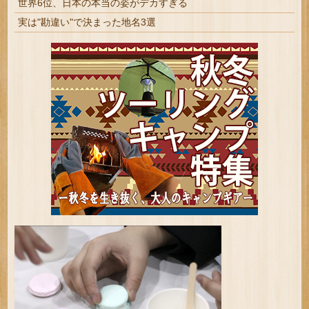
世界6位、日本の本当の姿がデカすぎる
実は"勘違い"で決まった地名3選