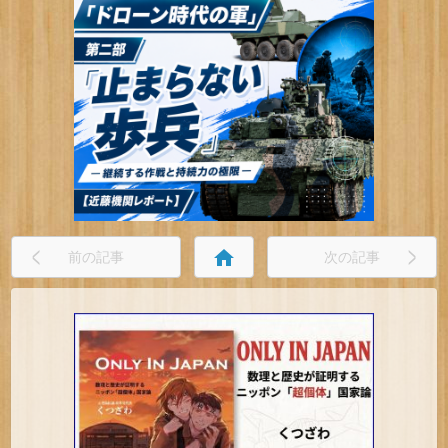
home
前の記事
次の記事