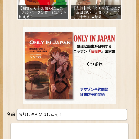
【画像あり】お前らはこの
【悲報】親「うちの子にはゲ
「ハンバーグ定食」にいくら
ームは買い与えません。本だ
払える？
けで十分」→結果
名前