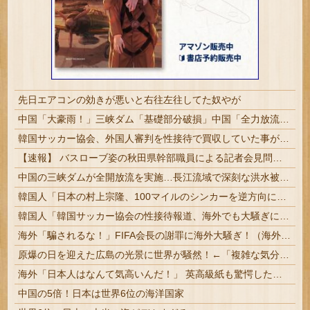
先日エアコンの効きが悪いと右往左往してた奴やが
中国「大豪雨！」三峡ダム「基礎部分破損」中国「全力放流！」台風13号「中国上陸予測」台風15号「中国接近（画像」中国「台風同時上陸！（穀物生産が壊滅危機」→
韓国サッカー協会、外国人審判を性接待で買収していた事が判明
【速報】 バスローブ姿の秋田県幹部職員による記者会見問題、ラブホテルからの参加だと特定「体調が優れなかったため...」とは何だったのか
中国の三峡ダムが全開放流を実施…長江流域で深刻な洪水被害！
韓国人「日本の村上宗隆、100マイルのシンカーを逆方向に・・・2戦連発の26号ソロホームラン」→「羨ましすぎる 韓国はこんな打者がいなのか」「ア...
韓国人「韓国サッカー協会の性接待報道、海外でも大騒ぎに・・・2002年W杯4強の記録取り消しの声も」→「マジで国の恥だ」「2002年まで疑う価値...
海外「騙されるな！」FIFA会長の謝罪に海外大騒ぎ！（海外の反応）
原爆の日を迎えた広島の光景に世界が騒然！←「複雑な気分だ」（海外の反応）
海外「日本人はなんて気高いんだ！」 英高級紙も驚愕した極限の中の日本人の姿に世界が衝撃
中国の5倍！日本は世界6位の海洋国家