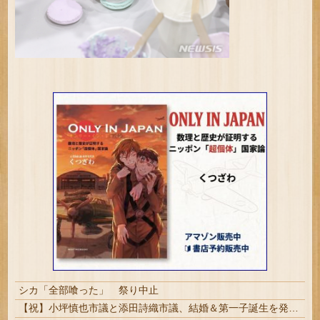
シカ「全部喰った」 祭り中止
【祝】小坪慎也市議と添田詩織市議、結婚＆第一子誕生を発表 → ｗｗｗｗｗｗｗｗｗｗｗｗ