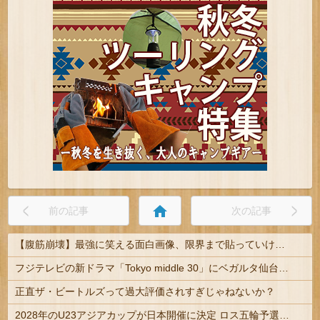
home
前の記事
次の記事
【腹筋崩壊】最強に笑える面白画像、限界まで貼っていけｗｗｗ
フジテレビの新ドラマ「Tokyo middle 30」にベガルタ仙台っぽいネタが登場
正直ザ・ビートルズって過大評価されすぎじゃねないか？
2028年のU23アジアカップが日本開催に決定 ロス五輪予選を兼ねた大会