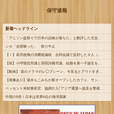
保守速報
新着ヘッドライン
「アニソン盆祭りで日本の品格が落ちた」と酷評した元女優、「あんたが品格を語るのかよ！」と総ツッコミを食らってしまい……
シカ「全部喰った」 祭り中止
【！】高市政権の消費税減税 合同会議で反対した９人（自民党議員）が晒されてしまうｗｗｗｗｗｗ
【祝】小坪慎也市議と添田詩織市議、結婚＆第一子誕生を発表 → ｗｗｗｗｗｗｗｗｗｗｗｗ
【動画】 昔のドラマのレ◯プシーン、今見るとアウトすぎるｗｗｗｗｗｗｗｗｗ
【画像あり】速水もこみちが新オープンしたカフェ、サンドイッチ1つ「3000円」ｗｗｗｗｗ
ベッセント米財務長官、協調介入｢アジア通貨へ波及を警戒｣ 単独インタビュー | 財政破綻が目の前だもんな | 日本人の現預金1200兆円
中国の5倍！日本は世界6位の海洋国家