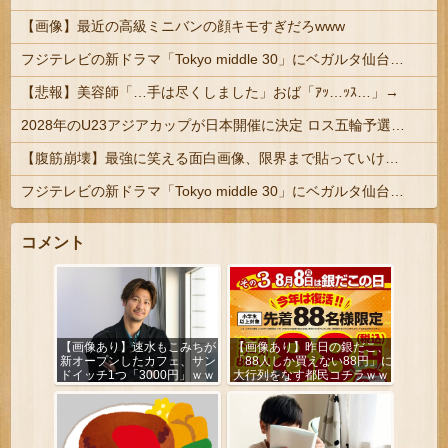
【画像】最近の高級ミニバンの顔キモすぎだろwww
フジテレビの新ドラマ「Tokyo middle 30」にベガルタ仙台っぽいネタが登場
【悲報】美容師「…手は尽くしました」おば「ｱｯ…ｯｽ…」→
2028年のU23アジアカップが日本開催に決定 ロス五輪予選を兼ねた大会
【腹筋崩壊】最強に笑える面白画像、限界まで貼っていけｗｗｗ
フジテレビの新ドラマ「Tokyo middle 30」にベガルタ仙台っぽいネタが登場
コメント
【画像あり】速水もこみちが
【画像あり】昨日の銀だこ、
新オープンしたカフェ、サン
「88人しか買えない88円」に
ドイッチ1つ「3000円」ｗｗ
大行列をなす都民コチラｗｗ
ｗｗｗ
ｗｗｗ