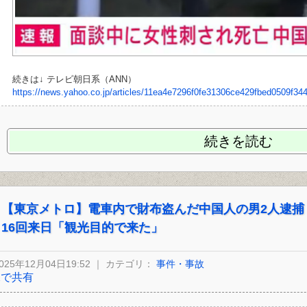
続きは↓ テレビ朝日系（ANN）
https://news.yahoo.co.jp/articles/11ea4e7296f0fe31306ce429fbed0509f34
続きを読む
【東京メトロ】電車内で財布盗んだ中国人の男2人逮捕
16回来日「観光目的で来た」
025年12月04日19:52 ｜ カテゴリ：
事件・事故
Xで共有