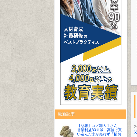
最新記事
【悲報】コメ卸大手さん、
2
営業利益83％減 高値で買
い込んだ米が売れず「損切