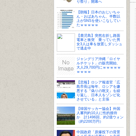
り祭り」開幕へ
【朗報】日本のおじいちゃ
ん・おばあちゃん、半数以
上がSNSを使いこなしてい
たｗｗｗｗｗ
【鹿児島】突然右折し路面
電車と衝突 乗っていた男
女3人は車を放置しダッシュ
で逃走中
ジャングリア沖縄「ロイヤ
ルチケット」の販売開始、
大人29,700円にｗｗｗｗｗ
ｗｗｗｗ
【悲報】ロシア報道官「広
島市長は毎年、ロシアを嫌
悪する『偽りの呪文』を繰
り返し、日本人をゾンビ化
させている」と主張
【韓国サッカー協会】外国
人審判約10人に性的接待
か 計1496回、約2億ウォン
（約2200万円）
中国政府「原爆投下の背景