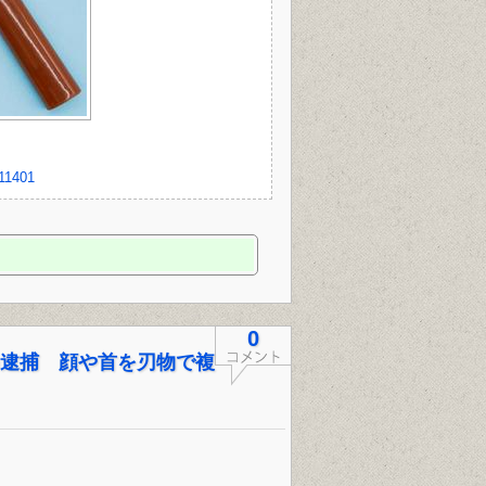
211401
0
)逮捕 顔や首を刃物で複