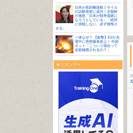
日本が長距離巡航ミサイル
の試験発射に成功！北朝鮮
が激怒「日本が戦争国家に
なろうとしている」「絶対
に傍観しない、必ず後悔さ
せる」
一体なぜ？ 【衝撃】EVが充
電中に突然爆発炎上！ 中国
ネット「こういう場合って
全額補償されるの？」
★スポンサー
2