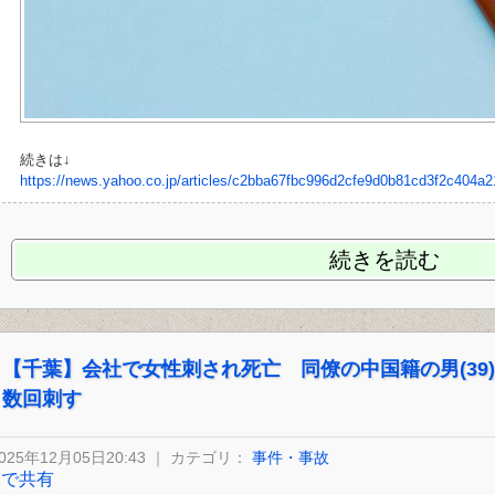
続きは↓
https://news.yahoo.co.jp/articles/c2bba67fbc996d2cfe9d0b81cd3f2c404a
続きを読む
【千葉】会社で女性刺され死亡 同僚の中国籍の男(39
数回刺す
025年12月05日20:43 ｜ カテゴリ：
事件・事故
Xで共有