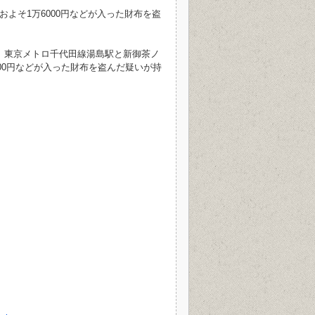
よそ1万6000円などが入った財布を盗
、東京メトロ千代田線湯島駅と新御茶ノ
00円などが入った財布を盗んだ疑いが持