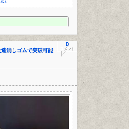
0aba
0
改造消しゴムで突破可能