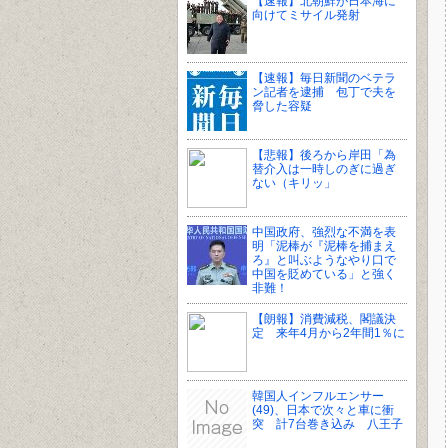
【速報】北朝鮮が日本海に
向けてミサイル発射
【速報】毎日新聞のベテラ
ン記者を逮捕 包丁で夫を
脅した容疑
【悲報】後ろから岸田「為
替介入は一時しのぎに過ぎ
ない（キリッ」
中国政府、強烈な不満を表
明「泥棒が『泥棒を捕まえ
ろ』と叫ぶようなやり口で
中国を貶めている」と強く
非難！
【朗報】消費減税、閣議決
定 来年4月から2年間1％に
韓国人インフルエンサー
(49)、日本で次々と車に衝
突 計7台巻き込み 八王子