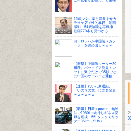
こそ反省が必要だ」と主張
15歳少女に薬と酒飲ませカ
ラオケ店で性的暴行、動画
撮影 54歳無職を再逮捕
動画770本も見つかる
ヨーロッパが中国製メガソ
ーラーを締め出しｗｗｗ
【衝撃】中国製ルーター20
機種にバックドア発見！ ネ
ットに繋ぐだけで35秒ごと
に中国のサーバーと通信
【速報】れいわ新選組、
「いのちの党」に党名変更
ｗｗｗｗｗｗ
【朗報】日産e-power、無給
2
油で1980km走行しギネス記
録を達成 55Lタンクでリッ
ター36km（SUV）