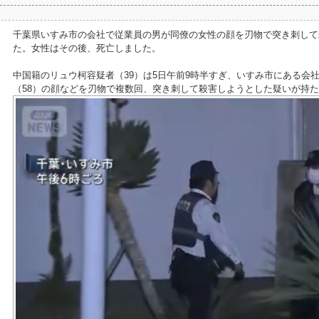
千葉県いすみ市の会社で従業員の男が同僚の女性の顔を刃物で突き刺して
た。女性はその後、死亡しました。
中国籍のリュウ柯容疑者（39）は5日午前9時半すぎ、いすみ市にある会
（58）の顔などを刃物で複数回、突き刺して殺害しようとした疑いが持