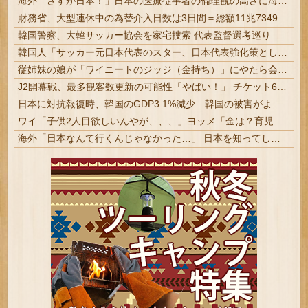
海外「さすが日本！」日本の医療従事者の倫理観の高さに海外が超感動
財務省、大型連休中の為替介入日数は3日間＝総額11兆7349億円 | 俺等の税金を投げ捨ててトレーダーの餌にしてんの？ | 外貨準備がどんどん減っていくな
韓国警察、大韓サッカー協会を家宅捜索 代表監督選考巡り
韓国人「サッカー元日本代表のスター、日本代表強化策として“韓日定期戦”の復活を提案・・・」→「これはマジで良いと思う」「今すぐやったらガチでボコられるだろうね 10年後にやらないか？」「やめてくれ、勝っても負けても後味が悪い」
従姉妹の娘が「ワイニートのジッジ（金持ち）」にやたら会いに来る理由ｗｗｗｗｗ
J2開幕戦、最多観客数更新の可能性「やばい！」 チケット6万超えが発券「見間違いじゃない？」 #サッカー | 半分以上招待券でしたw | 発券なのが草
日本に対抗報復時、韓国のGDP3.1%減少…韓国の被害がより大きい＝韓国の反応
ワイ「子供2人目欲しいんやが、、、」ヨッメ「金は？育児は？私の仕事は？キャリアは？」
海外「日本なんて行くんじゃなかった…」 日本を知ってしまったディズニー信者、帰国後『本家』に失望する事態に