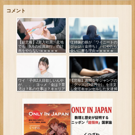
コメント
【超悲報】Z新入社員、意地
従姉妹の娘が「ワイニートの
でも「9月の社員旅行」の計
ジッジ（金持ち）」にやたら
画をやらないｗｗｗｗｗ
会いに来る理由ｗｗｗｗｗ
ワイ「子供2人目欲しいんや
【悲報】週間少年ジャンプの
が、、、」ヨッメ「金は？育
「グッズ(43億円分)」を注文
児は？私の仕事は？キャリア
し全てキャンセルした女逮捕
は？」
ｗｗｗｗｗｗｗｗ