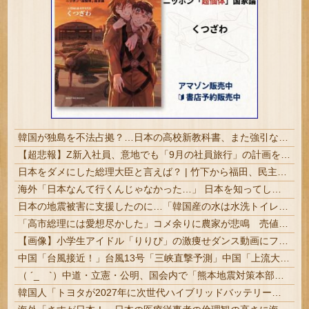
韓国が独島を不法占拠？…日本の高校新教科書、また強引な主張＝韓国の反応
【超悲報】Z新入社員、意地でも「9月の社員旅行」の計画をやらないｗｗｗｗｗ
日本をダメにした総理大臣と言えば？ | 竹下から福田、民主3代、岸田石破
海外「日本なんて行くんじゃなかった…」 日本を知ってしまったディズニー信者、帰国後『本家』に失望する事態に
日本の地震被害に支援したのに…「韓国産の水は水洗トイレに」
「高市総理には愛想尽かした」コメ余りに農家が悲鳴 売値は生産原価の半分以下に…肥料代や燃料代は高騰「今年でやめる」農家も
【画像】小学生アイドル「りりぴ」の激痩せダンス動画にファンが『絶句』してしまう・・・・
中国「台風接近！」台風13号「三峡直撃予測」中国「上流大洪水！（三峡上流」中国都市「8/5の映像（動画」三峡ダム「緊急放流（決壊危機」中国「下流...
（ ´_ゝ`）中道・立憲・公明、国会内で「熊本地震対策本部会議」各省庁からヒアリング・現地から意見聴取「パーティション、人手、宿泊施設の不足や、...
韓国人「トヨタが2027年に次世代ハイブリッドバッテリーを導入へ！最大1000kmの航続距離や超高速充電を目指す」