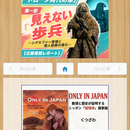
home
前の記事
次の記事