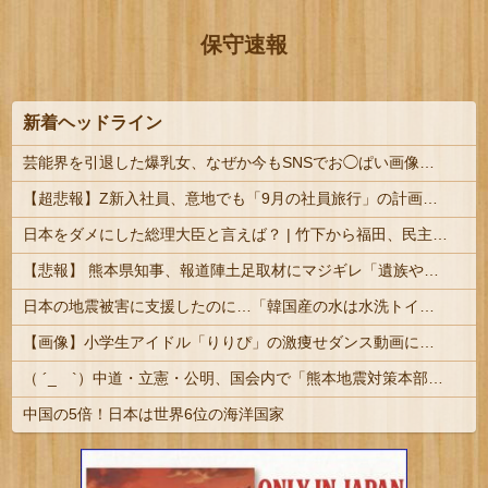
保守速報
新着ヘッドライン
芸能界を引退した爆乳女、なぜか今もSNSでお◯ぱい画像を投稿！
【超悲報】Z新入社員、意地でも「9月の社員旅行」の計画をやらないｗｗｗｗｗ
日本をダメにした総理大臣と言えば？ | 竹下から福田、民主3代、岸田石破
【悲報】 熊本県知事、報道陣土足取材にマジギレ「遺族や被災者から強い不満でてる！」 → 記者「例えば？」 → 知事、怒り通り越して呆れてしまう ………
日本の地震被害に支援したのに…「韓国産の水は水洗トイレに」
【画像】小学生アイドル「りりぴ」の激痩せダンス動画にファンが『絶句』してしまう・・・・
（ ´_ゝ`）中道・立憲・公明、国会内で「熊本地震対策本部会議」各省庁からヒアリング・現地から意見聴取「パーティション、人手、宿泊施設の不足や、...
中国の5倍！日本は世界6位の海洋国家