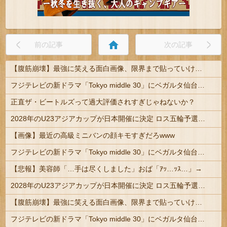
home
前の記事
次の記事
【腹筋崩壊】最強に笑える面白画像、限界まで貼っていけｗｗｗ
フジテレビの新ドラマ「Tokyo middle 30」にベガルタ仙台っぽいネタが登場
正直ザ・ビートルズって過大評価されすぎじゃねないか？
2028年のU23アジアカップが日本開催に決定 ロス五輪予選を兼ねた大会
【画像】最近の高級ミニバンの顔キモすぎだろwww
フジテレビの新ドラマ「Tokyo middle 30」にベガルタ仙台っぽいネタが登場
【悲報】美容師「…手は尽くしました」おば「ｱｯ…ｯｽ…」→
2028年のU23アジアカップが日本開催に決定 ロス五輪予選を兼ねた大会
【腹筋崩壊】最強に笑える面白画像、限界まで貼っていけｗｗｗ
フジテレビの新ドラマ「Tokyo middle 30」にベガルタ仙台っぽいネタが登場