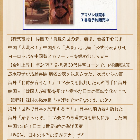
【株式投資】 韓国で「真夏の世の夢」崩壊、若者中心に多くの人が「人生オワタ」―中国メディア
中国「大洪水！」中国ダム「決壊」地元民「公式発表より死者多い！」中国政府「住民拘束！（安否不明」中国当局「救助隊動画も削除」台風13号「三峡ダム接近中」→
ヨーロッパが中国製メガソーラーを締め出しｗｗｗ
【金利上昇】 年24万円負担増 30代住宅ローンで、内閣府試算
広末涼子が活動再開 病名公表を決意させた、次男からの言葉明かす
海外「お前が言うな！」FIFA会長を批判した元名選手に海外から猛反発！（海外の反応）
韓国人「韓国人が衝撃を受けた意外な日本の運転文化がこちらです‥」→「日本人はこんなに徹底している‥」
【朗報】韓国の掲示板「揚げ物で大切なのはこの3つ」
海外「世界で日本を死守するぞ！」 日本の消防署を訪れたちびっ子集団が世界をメロメロに
海外「始まったぞ」FIFA会長の再選支持を最初に撤回した国に海外興味津々！（海外の反応）
中国の5倍！日本は世界6位の海洋国家
世界6位、日本の本当の姿がデカすぎる