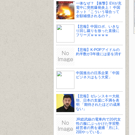
一体なぜ？ 【衝撃】EVが充
電中に突然爆発炎上！ 中国
ネット「こういう場合って
全額補償されるの？」
【悲報】中国ロボ、いきな
り回し蹴りを放った直後に
フリーズｗｗｗｗｗ
【悲報】K-POPアイドルの
約半数が3年後には姿を消す
中国進出の日系企業「中国
ビジネスはもう大変」
【悲報】ゼレンスキー大統
領、日本の支援に不満を表
明 「期待されたほどの成果
ない」
JR総武線の電車内で20代女
性の服にぶっかけた学習塾
経営者の男を逮捕「月に1、
2回やっている」