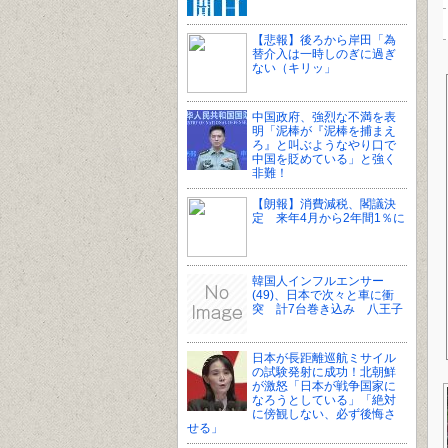
【悲報】後ろから岸田「為
替介入は一時しのぎに過ぎ
ない（キリッ」
中国政府、強烈な不満を表
明「泥棒が『泥棒を捕まえ
ろ』と叫ぶようなやり口で
中国を貶めている」と強く
非難！
【朗報】消費減税、閣議決
定 来年4月から2年間1％に
韓国人インフルエンサー
(49)、日本で次々と車に衝
突 計7台巻き込み 八王子
日本が長距離巡航ミサイル
の試験発射に成功！北朝鮮
が激怒「日本が戦争国家に
なろうとしている」「絶対
に傍観しない、必ず後悔さ
せる」