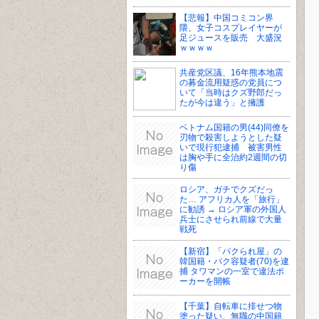
【悲報】中国コミコン界
隈、女子コスプレイヤーが
足ジュースを販売 大盛況
ｗｗｗｗ
共産党区議、16年熊本地震
の募金流用疑惑の党員につ
いて「当時はクズ野郎だっ
たが今は違う」と擁護
ベトナム国籍の男(44)同僚を
刃物で殺害しようとした疑
いで現行犯逮捕 被害男性
は胸や手に全治約2週間の切
り傷
ロシア、ガチでクズだっ
た… アフリカ人を「旅行」
に勧誘 → ロシア軍の外国人
兵士にさせられ前線で大量
戦死
【新宿】「パクられ屋」の
韓国籍・パク容疑者(70)を逮
捕 タワマンの一室で違法ポ
ーカーを開帳
【千葉】自転車に排せつ物
塗った疑い、無職の中国籍