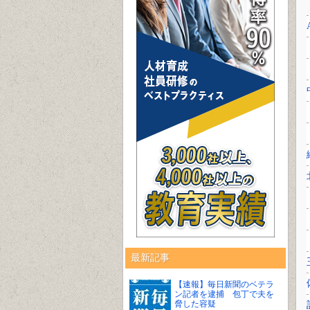
最新記事
【速報】毎日新聞のベテラ
ン記者を逮捕 包丁で夫を
脅した容疑