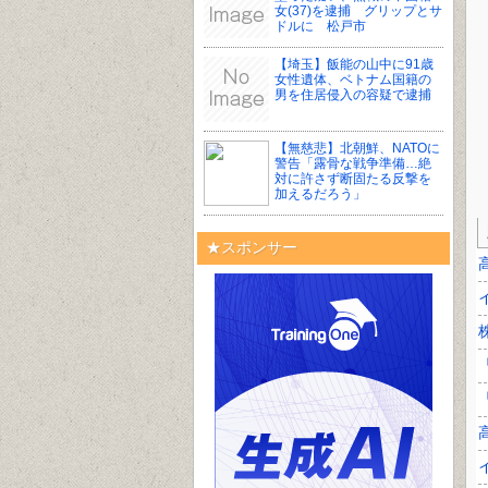
女(37)を逮捕 グリップとサ
ドルに 松戸市
【埼玉】飯能の山中に91歳
女性遺体、ベトナム国籍の
男を住居侵入の容疑で逮捕
【無慈悲】北朝鮮、NATOに
警告「露骨な戦争準備…絶
対に許さず断固たる反撃を
加えるだろう」
★スポンサー