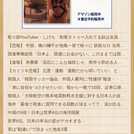
彫り師YouTuber・しげち「刺青タトゥー入れてる奴は全員バカです」「すごい民度低い」「5000円好きなんすよ、バカって」
【悲報】 中国、橋の欄干が強風一発で粉々に 鉄筋ゼロ 当局「接着剤でくっつけただけ」「正常で、品質問題はない」
国連事務総長「日本よ、国連にお金がない。このままでは国連が完全崩壊する。助けろ」
【速報】 米農家「流石にこんな値段じゃ、米作り辞める人、出るんじゃないかなあ？？」
【カミツキ悲報】 立憲・蓮舫「蓮舫だから叩いていい、との報道に何度も向き合ってきました」→ツッコミ殺到
韓国人「韓国サッカー協会、外国人審判に“性接待”報道・・・」→「2002年の審判買収が事実だったのか？」「日本人が言ってたこと正しかったね・・・...
「弟に自信をつけさせたいの」母から一晩で10回、証券口座のログイン情報を求められた話
韓国人「大韓航空の熊本地震飲料水支援に対する日本人の反応をご覧ください・・・」→「」
海外「墓地で死体に質問できる回数が決まってて、涙が出るほど笑った」続編が来なかった映画…
中国の5倍！日本は世界6位の海洋国家
世界6位、日本の本当の姿がデカすぎる
実は"勘違い"で決まった地名3選