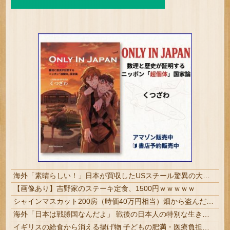
海外「素晴らしい！」日本が買収したUSスチール驚異の大復活に米国人が大喜び
【画像あり】吉野家のステーキ定食、1500円ｗｗｗｗｗ
シャインマスカット200房（時価40万円相当）畑から盗んだ疑いで男を逮捕 ネットで販売 #岡山 | で、国籍は？
海外「日本は戦勝国なんだよ」 戦後の日本人の特別な生き様に各国から称賛の声
イギリスの給食から消える揚げ物 子どもの肥満・医療負担減らす | イギリスからフィッシュアンドチップス取ったら何残るん