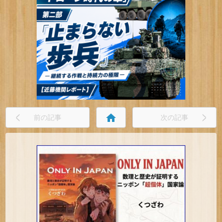
home
前の記事
次の記事