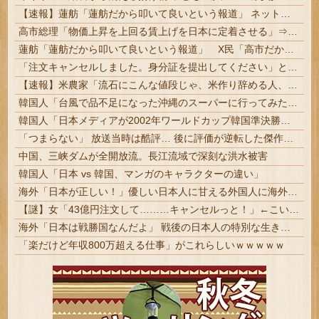
【速報】蓮舫「蓮舫だから叩いて良いという報道」 ネット「高市だから叩いて良いをやってるのがお前だろ」
高市総理「物価上昇を上回る賃上げを日本に定着させる」⇒ 国家公務員月給3.51％増へ
蓮舫「蓮舫だから叩いて良いという報道」 X民「高市だから叩いて良いをやってるのがお前だろ」
「注文キャンセルしました。身分証を提出してください」とAmazonから突然のメール、怪しすぎるのでカスタマーに確認したら……
【速報】米農家「流石にこんな値段じゃ、米作り辞める人、出るんじゃないかなあ？？」
韓国人「台風で品不足になった沖縄のスーパーに行ってみたら、なぜか辛ラーメンだけ売れ残っていたんです…」
韓国人「日本メディアが2002年ワールドカップ韓国準決勝も調査すべきと主張！」→「英国メディアも一斉に指摘‥」
「つまらない」 放送当時は酷評… 後に評価が逆転した傑作『ルパン三世』 再放送で視聴率30%超え 誰もが知る名作に #アニメ
中国、三峡ダムが全開放流。長江流域で深刻な洪水被害
韓国人「日本 vs 韓国、マンガのキャラクターの違い」
海外「日本が正しい！」優しい日本人に甘える外国人に海外が大騒ぎ
【謎】女「43億円注文して………キャンセルっと！」←こいつの目的
海外「日本は戦勝国なんだよ」 戦後の日本人の特別な生き様に各国から称賛の声
「楽だけど年収800万超える仕事」がこれらしいｗｗｗｗｗ