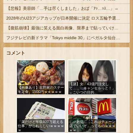
【悲報】美容師「…手は尽くしました」おば「ｱｯ…ｯｽ…」→
2028年のU23アジアカップが日本開催に決定 ロス五輪予選を兼ねた大会
【腹筋崩壊】最強に笑える面白画像、限界まで貼っていけｗｗｗ
フジテレビの新ドラマ「Tokyo middle 30」にベガルタ仙台っぽいネタが登場
コメント
【謎】女「43億円注文し
【画像あり】吉野家のステー
て………キャンセルっと！」
キ定食、1500円ｗｗｗｗｗ
←こいつの目的
「楽だけど年収800万超える
じゃあ逆に「これはチェーン
仕事」がこれらしいｗｗｗｗ
店でいいぞ」ってものｗｗｗ
ｗ
ｗｗ