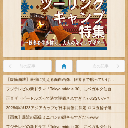
home
前の記事
次の記事
【腹筋崩壊】最強に笑える面白画像、限界まで貼っていけｗｗｗ
フジテレビの新ドラマ「Tokyo middle 30」にベガルタ仙台っぽいネタが登場
正直ザ・ビートルズって過大評価されすぎじゃねないか？
2028年のU23アジアカップが日本開催に決定 ロス五輪予選を兼ねた大会
【画像】最近の高級ミニバンの顔キモすぎだろwww
フジテレビの新ドラマ「Tokyo middle 30」にベガルタ仙台っぽいネタが登場