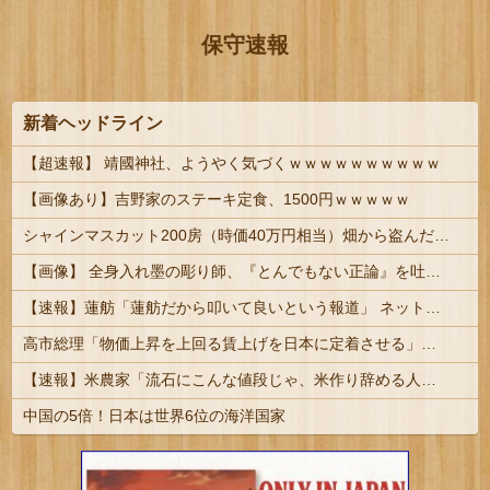
保守速報
新着ヘッドライン
【超速報】 靖國神社、ようやく気づくｗｗｗｗｗｗｗｗｗｗ
【画像あり】吉野家のステーキ定食、1500円ｗｗｗｗｗ
シャインマスカット200房（時価40万円相当）畑から盗んだ疑いで男を逮捕 ネットで販売 #岡山 | で、国籍は？
【画像】 全身入れ墨の彫り師、『とんでもない正論』を吐いて30万再生されてしまうｗｗｗｗｗｗｗ
【速報】蓮舫「蓮舫だから叩いて良いという報道」 ネット「高市だから叩いて良いをやってるのがお前だろ」
高市総理「物価上昇を上回る賃上げを日本に定着させる」⇒ 国家公務員月給3.51％増へ
【速報】米農家「流石にこんな値段じゃ、米作り辞める人、出るんじゃないかなあ？？」
中国の5倍！日本は世界6位の海洋国家