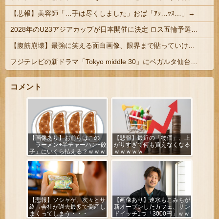
【悲報】美容師「…手は尽くしました」おば「ｱｯ…ｯｽ…」→
2028年のU23アジアカップが日本開催に決定 ロス五輪予選を兼ねた大会
【腹筋崩壊】最強に笑える面白画像、限界まで貼っていけｗｗｗ
フジテレビの新ドラマ「Tokyo middle 30」にベガルタ仙台っぽいネタが登場
コメント
【画像あり】お前らはこの
【悲報】最近の「物価」、上
「ラーメン+半チャーハン+餃
がりすぎて何も買えなくなる
子」にいくら払える？ｗｗｗ
ｗｗｗｗｗ
ｗｗ
【悲報】ソシャゲ、次々とサ
【画像あり】速水もこみちが
終→会社が過去最多で倒産し
新オープンしたカフェ、サン
まくってしまう・・・
ドイッチ1つ「3000円」ｗｗ