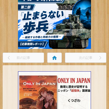
home
前の記事
次の記事