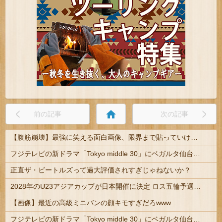
home
前の記事
次の記事
【腹筋崩壊】最強に笑える面白画像、限界まで貼っていけｗｗｗ
フジテレビの新ドラマ「Tokyo middle 30」にベガルタ仙台っぽいネタが登場
正直ザ・ビートルズって過大評価されすぎじゃねないか？
2028年のU23アジアカップが日本開催に決定 ロス五輪予選を兼ねた大会
【画像】最近の高級ミニバンの顔キモすぎだろwww
フジテレビの新ドラマ「Tokyo middle 30」にベガルタ仙台っぽいネタが登場