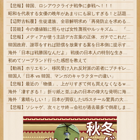
【悲報】韓国、ロシアウクライナ戦争に参戦へ！！！
昭和を代表する女優の晩年があまりにも寂しすぎる！と話題に、自身の子供を餓死する寸前までネグレクトした挙句……
【辺野古転覆】生徒遺族、全容解明求め「再発防止を求める会」設立
【芸能】今の価値観に照らせば女性蔑視やルッキズム… 『落語』の世界もセリフ変更や改作、現代にふさわしい表現模索の動き
【悲報】メディアが使う主語デカ言葉の正体、ガチでこれだったｗｗｗｗ
韓国政府、謝罪をすれば賠償を放棄する案を日本側に提示するも拒否される＝韓国の反応
海外「日本は戦勝国なんだよ」 戦後の日本人の特別な生き様に各国から称賛の声
初めてソープランド行った感想を教えて
【動画】ホリエモン、移民受け入れ反対派の若者にブチギレ→スタジオ誰も反論できず沈黙w
韓国人「日本 vs 韓国、マンガのキャラクターの違い」
【悲報】最近の「物価」、上がりすぎて何も買えなくなるｗｗｗｗｗ
海外「凄すぎる！」折り紙と並ぶあの日本の偉大な発明に海外がびっくり仰天
海外「素晴らしい！」日本が買収したUSスチール驚異の大復活に米国人が大喜び
【悲報】ソシャゲ、次々とサ終→会社が過去最多で倒産しまくってしまう・・・