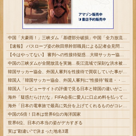
中国「大豪雨！」三峡ダム「基礎部分破損」中国「全力放流！」台風13号「中国上陸予測」台風15号「中国接近（画像」中国「台風同時上陸！（穀物生産が壊滅危機」→
【速報】 バスローブ姿の秋田県幹部職員による記者会見問題、ラブホテルからの参加だと特定「体調が優れなかったため...」とは何だったのか
【今はやってない】 審判への性接待疑惑…大韓サッカー協会が声明「現在は一切発生していない」
中国の三峡ダムが全開放流を実施…長江流域で深刻な洪水被害！
韓国サッカー協会、外国人審判を性接待で買収していた事が判明
韓国人「韓国サッカー協会、外国人審判に“性接待”報道・・・」→「2002年の審判買収が事実だったのか？」「日本人が言ってたこと正しかったね・・・...
韓国人「レビューサイトの評価で見る日本と韓国の違いがこちら・・・」
海外「疑惑だらけだな」FIFA会長に愛人に口止め料を払っていた疑惑（海外の反応）
海外「日本の電車旅で最高に気分を上げてくれるものがコレ！」→「分かるよ、凄くワクワクする・・・！」【海外の反応】
中国の5倍！日本は世界6位の海洋国家
世界6位、日本の本当の姿がデカすぎる
実は"勘違い"で決まった地名3選