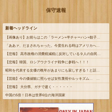
保守速報
新着ヘッドライン
【画像あり】お前らはこの「ラーメン+半チャーハン+餃子」にいくら払える？ｗｗｗｗｗ
「ああァ、だまされちゃった。今度生れる時はアメリカへ生れるぞ」 22歳で戦死した特攻隊員が出撃前の日記に残した“本音” #歴史
【悲報】 高市政権の消費税減税に反対している９人の自民党議員が全て判明！！！！ やっぱりコイツラかｗｗｗｗｗ
【悲報】韓国、ロシアウクライナ戦争に参戦へ！！！
昭和を代表する女優の晩年があまりにも寂しすぎる！と話題に、自身の子供を餓死する寸前までネグレクトした挙句……
【芸能】今の価値観に照らせば女性蔑視やルッキズム… 『落語』の世界もセリフ変更や改作、現代にふさわしい表現模索の動き
【悲報】 大分県、ガチで逝く・・・・・・
中国の5倍！日本は世界6位の海洋国家