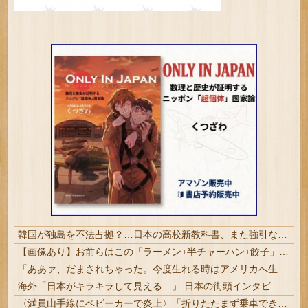
韓国が独島を不法占拠？…日本の高校新教科書、また強引な主張＝韓国の反応
【画像あり】お前らはこの「ラーメン+半チャーハン+餃子」にいくら払える？ｗｗｗｗｗ
「ああァ、だまされちゃった。今度生れる時はアメリカへ生れるぞ」 22歳で戦死した特攻隊員が出撃前の日記に残した“本音” #歴史
海外「日本がキラキラして見える…」 日本の街頭インタビューに登場した女子高生4人組がエモすぎると話題に
〈満員山手線にベビーカーで炎上〉「折りたたまず乗車できる」はずなのに…JR東日本が示した見解