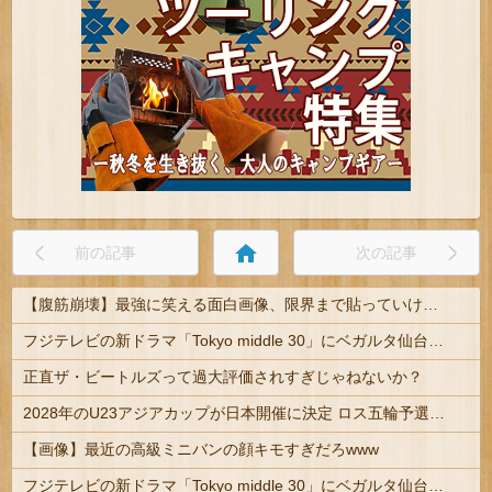
home
前の記事
次の記事
【腹筋崩壊】最強に笑える面白画像、限界まで貼っていけｗｗｗ
フジテレビの新ドラマ「Tokyo middle 30」にベガルタ仙台っぽいネタが登場
正直ザ・ビートルズって過大評価されすぎじゃねないか？
2028年のU23アジアカップが日本開催に決定 ロス五輪予選を兼ねた大会
【画像】最近の高級ミニバンの顔キモすぎだろwww
フジテレビの新ドラマ「Tokyo middle 30」にベガルタ仙台っぽいネタが登場