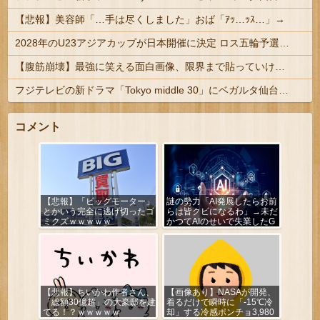
【悲報】美容師「…手は尽くしました」おば「ｱｯ…ｯｽ…」→
2028年のU23アジアカップが日本開催に決定 ロス五輪予選を兼ねた大会
【腹筋崩壊】最強に笑える面白画像、限界まで貼っていけｗｗｗ
フジテレビの新ドラマ「Tokyo middle 30」にベガルタ仙台っぽいネタが登場
コメント
【悲報】「ビッグモーター」
謎の勢力「AI発展したらお前
とかいう完全に逃げ切ったゴ
らは皆クビになるわ」→未だ
ミクズｗｗｗｗｗ
かつてAIのせいで失業したG
民が0人の理由
【悲報】ちいかわ作者さん、
【画像あり】NASAが開発、
「総額30億超」の大豪邸を建
着るだけで瞬時に「-15℃冷
てる！？ｗｗｗｗｗ
却」する冷感ポンチョ3,980