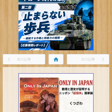
home
前の記事
次の記事