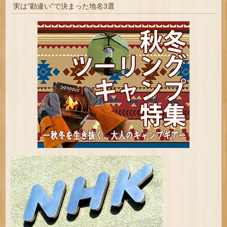
実は"勘違い"で決まった地名3選