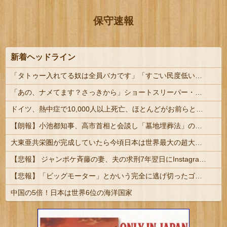
保守速報
新着ヘッドライン
「タトゥー入れてる奴は全員バカです」「すごい民度低い」この道23年の彫り師YouTuberの動画が話題 | その民度の低いバカから金巻き上げる商売して...
「あの、ナメてます？さっきから」ショートスリーパー・堀大輔氏が高須幹弥氏にブチギレ #悲報
ドイツ、熱中症で10,000人以上死亡、ほとんどがお前らと同年代で若者は元気????
【朗報】小池都知事、高市首相と会談し「墓地埋葬法」の改正を要請 国と都が連携し民間への指導強化を進める方向で一致
大東亜共栄圏が完成していたら今頃日本は世界最大の超大国だった事実
【悲報】 ジャンポケ斉藤の妻、夫の求刑7年翌日にInstagram更新「楽しすぎた」
【悲報】「ビッグモーター」とかいう完全に逃げ切ったゴミクズｗｗｗｗｗ
中国の5倍！日本は世界6位の海洋国家