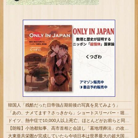
韓国人「残酷だった日帝強占期前後の写真を見てみよう」
「あの、ナメてます？さっきから」ショートスリーパー・堀大輔氏が高須幹弥氏にブチギレ #悲報
ドイツ、熱中症で10,000人以上死亡、ほとんどがお前らと同年代で若者は元気????
【朗報】小池都知事、高市首相と会談し「墓地埋葬法」の改正を要請 国と都が連携し民間への指導強化を進める方向で一致
大東亜共栄圏が完成していたら今頃日本は世界最大の超大国だった事実