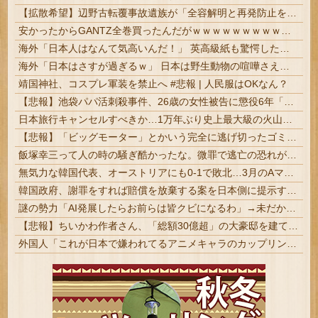
【拡散希望】辺野古転覆事故遺族が「全容解明と再発防止を求める会」設立 継続的に活動するためと説明、クラファン立ち上げも準備
安かったからGANTZ全巻買ったんだがｗｗｗｗｗｗｗｗｗｗｗｗｗ
海外「日本人はなんて気高いんだ！」 英高級紙も驚愕した極限の中の日本人の姿に世界が衝撃
海外「日本はさすが過ぎるｗ」 日本は野生動物の喧嘩さえ可愛くなってしまうと世界が騒然
靖国神社、コスプレ軍装を禁止へ #悲報 | 人民服はOKなん？
【悲報】池袋パパ活刺殺事件、26歳の女性被告に懲役6年「司法の女割」批判が紛糾 → ﾈｯﾄ「ジャンポケ斎藤の罪より軽くて草」ｗｗｗｗｗｗｗｗｗｗ...
日本旅行キャンセルすべきか…1万年ぶり史上最大級の火山の兆し＝韓国の反応
【悲報】「ビッグモーター」とかいう完全に逃げ切ったゴミクズｗｗｗｗｗ
飯塚幸三って人の時の騒ぎ酷かったな。微罪で逃亡の恐れがないなら逮捕されないって常識も知らんし
無気力な韓国代表、オーストリアにも0-1で敗北…3月のAマッチは2敗で終＝韓国の反応
韓国政府、謝罪をすれば賠償を放棄する案を日本側に提示するも拒否される＝韓国の反応
謎の勢力「AI発展したらお前らは皆クビになるわ」→未だかつてAIのせいで失業したG民が0人の理由
【悲報】ちいかわ作者さん、「総額30億超」の大豪邸を建てる！？ｗｗｗｗｗ
外国人「これが日本で嫌われてるアニメキャラのカップリングらしい…」