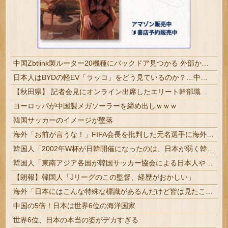
中国Zbtlink製ルーター20機種にバックドア見つかる 外部から完全制御のおそれ
日本人はBYDの軽EV「ラッコ」をどう見ているのか？…中国メディア！
【秋田県】 記者会見にオンライン出席したエリート幹部職員、バスローブ姿でタバコを吸いながら説明 県が聞き取りへ
ヨーロッパが中国製メガソーラーを締め出しｗｗｗ
韓国サッカーのイメージが墜落
海外「お前が言うな！」FIFA会長を批判した元名選手に海外から猛反発！（海外の反応）
韓国人「2002年W杯が日韓開催になったのは、日本が弱く韓国が圧倒的一強だったから言われてるけど本当なのか・・・？」
韓国人「東南アジア各国が韓国サッカー協会による日本人や外国人審判接待を報道！」→「信頼を揺るがす深刻なスキャンダル‥」
【朗報】韓国人「Jリーグのこの監督、経歴がおかしい」
海外「日本にはこんな特殊な標識があるんだけど皆は見たことある？」→「何これめちゃくちゃ可愛いｗｗ」【海外の反応】
中国の5倍！日本は世界6位の海洋国家
世界6位、日本の本当の姿がデカすぎる